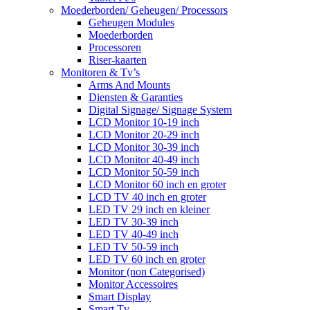
Moederborden/ Geheugen/ Processors
Geheugen Modules
Moederborden
Processoren
Riser-kaarten
Monitoren & Tv’s
Arms And Mounts
Diensten & Garanties
Digital Signage/ Signage System
LCD Monitor 10-19 inch
LCD Monitor 20-29 inch
LCD Monitor 30-39 inch
LCD Monitor 40-49 inch
LCD Monitor 50-59 inch
LCD Monitor 60 inch en groter
LCD TV 40 inch en groter
LED TV 29 inch en kleiner
LED TV 30-39 inch
LED TV 40-49 inch
LED TV 50-59 inch
LED TV 60 inch en groter
Monitor (non Categorised)
Monitor Accessoires
Smart Display
Smart Tv