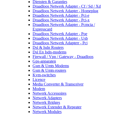
Diensten & Garanties
Draadloos Netwerk Adapter - Cf / Sd / Xd
Draadloos Netwerk Adapter - Homeplug
Draadloos Netwerk Adapter - Pci-e
Draadloos Netwerk Adapter - Pci-x
Draadloos Netwerk Adapter - Pcmcia /
Expresscard
Draadloos Netwerk Adapter - Poe
Draadloos Netwerk Adapter - Usb
Draadloos Netwerk Adapterr - Pci
Dsl & Isdn Routers
Dsl En Isdn-modems
Firewall / Vpn / Gateway - Draadloos
Gps-apparaten
Gsm & Umts Modems
Gsm & Umts-routers
Kvm-switches
Licence
Media Converter & Transceiver
Modem
Netwerk Accessoires
Netwerk Adapters
Netwerk Bridges
Netwerk Extender & Repeater
Netwerk Modules