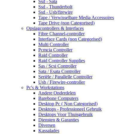
Ssd - Sata
Ssd - Thunderbolt
Ssd - Usb/firewire
Tape / Verwisselbare Media Accessoires
Tape Drive (non Categorised)
Opslagcontrollers & Interfaces
Fibre Channel-controller
Interface Cards (non Categorised)
Multi Controller
Pcmcia Controller
Raid Controller
Raid Controller Supplies
Sas / Scsi Controller
Sata / Esata Controller
Seriële / Parallelle Controller
Usb / Firewire-controller
Pc's & Workstations
Andere Onderdelen
Barebone Computers
Desktop Pc ( Non Categorised)
Desktops - Professioneel Gebruik
Desktops Voor Thuisgebruik
Diensten & Garanties
Diversen
Kassalades