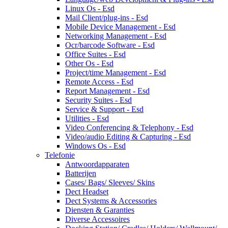
Linux Os - Esd
Mail Client/plug-ins - Esd
Mobile Device Management - Esd
Networking Management - Esd
Ocr/barcode Software - Esd
Office Suites - Esd
Other Os - Esd
Project/time Management - Esd
Remote Access - Esd
Report Management - Esd
Security Suites - Esd
Service & Support - Esd
Utilities - Esd
Video Conferencing & Telephony - Esd
Video/audio Editing & Capturing - Esd
Windows Os - Esd
Telefonie
Antwoordapparaten
Batterijen
Cases/ Bags/ Sleeves/ Skins
Dect Headset
Dect Systems & Accessories
Diensten & Garanties
Diverse Accessoires