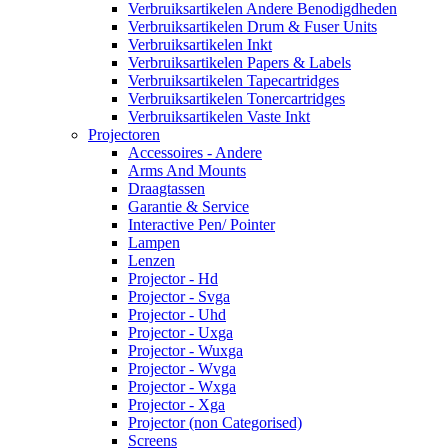
Verbruiksartikelen Andere Benodigdheden
Verbruiksartikelen Drum & Fuser Units
Verbruiksartikelen Inkt
Verbruiksartikelen Papers & Labels
Verbruiksartikelen Tapecartridges
Verbruiksartikelen Tonercartridges
Verbruiksartikelen Vaste Inkt
Projectoren
Accessoires - Andere
Arms And Mounts
Draagtassen
Garantie & Service
Interactive Pen/ Pointer
Lampen
Lenzen
Projector - Hd
Projector - Svga
Projector - Uhd
Projector - Uxga
Projector - Wuxga
Projector - Wvga
Projector - Wxga
Projector - Xga
Projector (non Categorised)
Screens