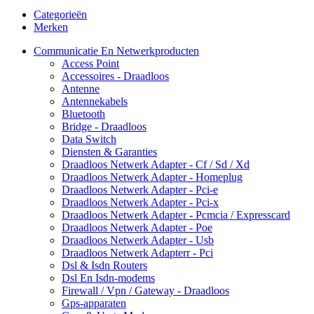
Categorieën
Merken
Communicatie En Netwerkproducten
Access Point
Accessoires - Draadloos
Antenne
Antennekabels
Bluetooth
Bridge - Draadloos
Data Switch
Diensten & Garanties
Draadloos Netwerk Adapter - Cf / Sd / Xd
Draadloos Netwerk Adapter - Homeplug
Draadloos Netwerk Adapter - Pci-e
Draadloos Netwerk Adapter - Pci-x
Draadloos Netwerk Adapter - Pcmcia / Expresscard
Draadloos Netwerk Adapter - Poe
Draadloos Netwerk Adapter - Usb
Draadloos Netwerk Adapterr - Pci
Dsl & Isdn Routers
Dsl En Isdn-modems
Firewall / Vpn / Gateway - Draadloos
Gps-apparaten