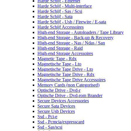
Harde Schijf - Ethernet
Harde Schijf - Multi-interface
Harde Schijf - Sas / Scsi
Harde Schijf - Sata
Harde Schijf - Usb / Firewire / E-sata
Harde Schijf Accessoires
High-end Storage - Autoloaders / Tape Library
High-end Storage - Back-up & Recovery
High-end Storage - Nas / Ndas / San
High-end Storage - Raid
High-end Storage Accessoires
Magnetic Tape - Rdx
Magnetische Tape - Lto
Magnetische Tape Drive - Lto
Magnetische Tape Drive - Rdx
Magnetische Tape Drive Accessoires
Memory Cards (non Categorised)
Optische Drive - Dvd-r
Optische Drive - Dvd-rom Brander
Secure Devices Accessories
Secure Sata Devices
Secure Usb Devices
Ssd - Pci-e
Ssd - Pcmcia/expresscard
Ssd - Sas/scsi