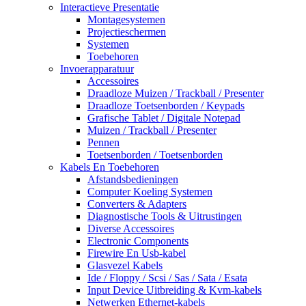
Interactieve Presentatie
Montagesystemen
Projectieschermen
Systemen
Toebehoren
Invoerapparatuur
Accessoires
Draadloze Muizen / Trackball / Presenter
Draadloze Toetsenborden / Keypads
Grafische Tablet / Digitale Notepad
Muizen / Trackball / Presenter
Pennen
Toetsenborden / Toetsenborden
Kabels En Toebehoren
Afstandsbedieningen
Computer Koeling Systemen
Converters & Adapters
Diagnostische Tools & Uitrustingen
Diverse Accessoires
Electronic Components
Firewire En Usb-kabel
Glasvezel Kabels
Ide / Floppy / Scsi / Sas / Sata / Esata
Input Device Uitbreiding & Kvm-kabels
Netwerken Ethernet-kabels