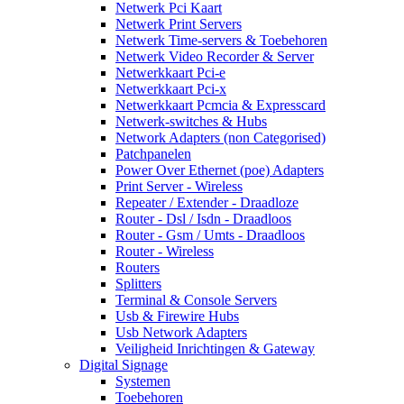
Netwerk Pci Kaart
Netwerk Print Servers
Netwerk Time-servers & Toebehoren
Netwerk Video Recorder & Server
Netwerkkaart Pci-e
Netwerkkaart Pci-x
Netwerkkaart Pcmcia & Expresscard
Netwerk-switches & Hubs
Network Adapters (non Categorised)
Patchpanelen
Power Over Ethernet (poe) Adapters
Print Server - Wireless
Repeater / Extender - Draadloze
Router - Dsl / Isdn - Draadloos
Router - Gsm / Umts - Draadloos
Router - Wireless
Routers
Splitters
Terminal & Console Servers
Usb & Firewire Hubs
Usb Network Adapters
Veiligheid Inrichtingen & Gateway
Digital Signage
Systemen
Toebehoren