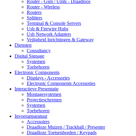
Router - Gsm / Umts - Draadloos
Router - Wireless
Routers
Splitters
Terminal & Console Servers
Usb & Firewire Hubs
Usb Network Adapters
Veiligheid Inrichtingen & Gateway
Diensten
Consultancy
Digital Signage
Systemen
Toebehoren
Electronic Components
Displays - Accessories
Electronic Components Accessories
Interactieve Presentatie
Montagesystemen
Projectieschermen
Systemen
Toebehoren
Invoerapparatuur
Accessoires
Draadloze Muizen / Trackball / Presenter
Draadloze Toetsenborden / Keypads