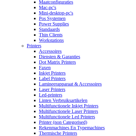
Maatconfiguraties
Mac-pc's
Mini-desktop-pc's
Pos Systemen
Power Supplies
Standaards
Thin Clients
Workstations
Printers
Accessoires
Diensten & Garanties
Dot Matrix Printers
Faxen
Inkjet Printers
Label Printers
Lamineerapparaat & Accessoires
Laser Printers
Led-printers
Linten Verbruiksartikelen
Multifunctionele Inkjet Printers
Multifunctionele Laser Printers
Multifunctionele Led Printers
Printer (non Categorised)
Rekenmachines En Typemachines
Thermische Printers