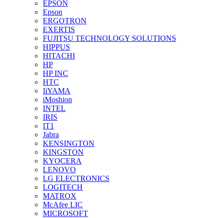
EPSON
Epson
ERGOTRON
EXERTIS
FUJITSU TECHNOLOGY SOLUTIONS
HIPPUS
HITACHI
HP
HP INC
HTC
IiYAMA
iMoshion
INTEL
IRIS
IT1
Jabra
KENSINGTON
KINGSTON
KYOCERA
LENOVO
LG ELECTRONICS
LOGITECH
MATROX
McAfee LIC
MICROSOFT