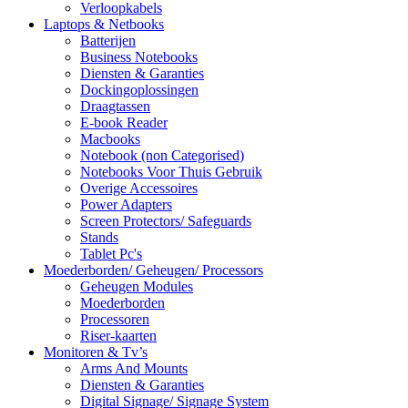
Verloopkabels
Laptops & Netbooks
Batterijen
Business Notebooks
Diensten & Garanties
Dockingoplossingen
Draagtassen
E-book Reader
Macbooks
Notebook (non Categorised)
Notebooks Voor Thuis Gebruik
Overige Accessoires
Power Adapters
Screen Protectors/ Safeguards
Stands
Tablet Pc's
Moederborden/ Geheugen/ Processors
Geheugen Modules
Moederborden
Processoren
Riser-kaarten
Monitoren & Tv’s
Arms And Mounts
Diensten & Garanties
Digital Signage/ Signage System