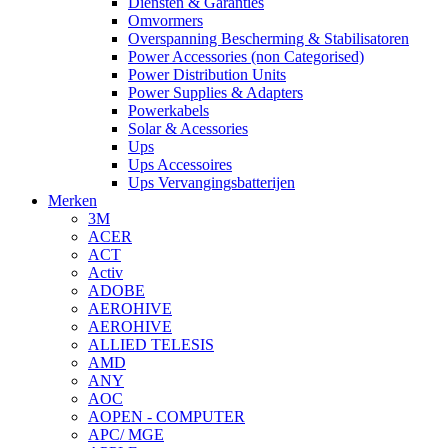
Diensten & Garanties
Omvormers
Overspanning Bescherming & Stabilisatoren
Power Accessories (non Categorised)
Power Distribution Units
Power Supplies & Adapters
Powerkabels
Solar & Acessories
Ups
Ups Accessoires
Ups Vervangingsbatterijen
Merken
3M
ACER
ACT
Activ
ADOBE
AEROHIVE
AEROHIVE
ALLIED TELESIS
AMD
ANY
AOC
AOPEN - COMPUTER
APC/ MGE