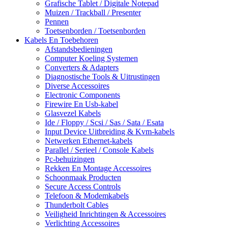
Grafische Tablet / Digitale Notepad
Muizen / Trackball / Presenter
Pennen
Toetsenborden / Toetsenborden
Kabels En Toebehoren
Afstandsbedieningen
Computer Koeling Systemen
Converters & Adapters
Diagnostische Tools & Uitrustingen
Diverse Accessoires
Electronic Components
Firewire En Usb-kabel
Glasvezel Kabels
Ide / Floppy / Scsi / Sas / Sata / Esata
Input Device Uitbreiding & Kvm-kabels
Netwerken Ethernet-kabels
Parallel / Serieel / Console Kabels
Pc-behuizingen
Rekken En Montage Accessoires
Schoonmaak Producten
Secure Access Controls
Telefoon & Modemkabels
Thunderbolt Cables
Veiligheid Inrichtingen & Accessoires
Verlichting Accessoires