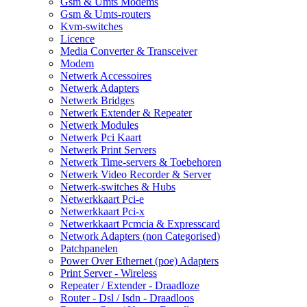
Gsm & Umts Modems
Gsm & Umts-routers
Kvm-switches
Licence
Media Converter & Transceiver
Modem
Netwerk Accessoires
Netwerk Adapters
Netwerk Bridges
Netwerk Extender & Repeater
Netwerk Modules
Netwerk Pci Kaart
Netwerk Print Servers
Netwerk Time-servers & Toebehoren
Netwerk Video Recorder & Server
Netwerk-switches & Hubs
Netwerkkaart Pci-e
Netwerkkaart Pci-x
Netwerkkaart Pcmcia & Expresscard
Network Adapters (non Categorised)
Patchpanelen
Power Over Ethernet (poe) Adapters
Print Server - Wireless
Repeater / Extender - Draadloze
Router - Dsl / Isdn - Draadloos