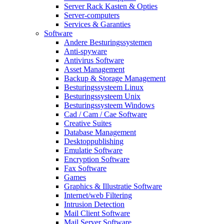
Server Rack Kasten & Opties
Server-computers
Services & Garanties
Software
Andere Besturingssystemen
Anti-spyware
Antivirus Software
Asset Management
Backup & Storage Management
Besturingssysteem Linux
Besturingssysteem Unix
Besturingssysteem Windows
Cad / Cam / Cae Software
Creative Suites
Database Management
Desktoppublishing
Emulatie Software
Encryption Software
Fax Software
Games
Graphics & Illustratie Software
Internet/web Filtering
Intrusion Detection
Mail Client Software
Mail Server Software