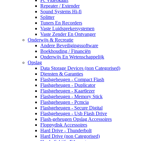
Pc Videokaart
Repeater / Extender
Sound Systems Hi-fi
Splitter
Tuners En Recorders
Vaste Luidsprekersystemen
Vaste Zender En Ontvanger
Onderwijs & Recreatie
Andere Beveiligingssoftware
Boekhouding / Financiën
Onderwijs En Wetenschappelijk
Opslag
Data Storage Devices (non Categorised)
Diensten & Garanties
Flashgeheugen - Compact Flash
Flashgeheugen - Duplicator
Flashgeheugen - Kaartlezer
Flashgeheugen - Memory Stick
Flashgeheugen - Pcmcia
Flashgeheugen - Secure Digital
Flashgeheugen - Usb Flash Drive
Flash-geheugen Opslag Accessoires
Floppydisk Accessoires
Hard Drive - Thunderbolt
Hard Drive (non Categorised)