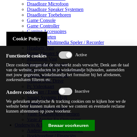
Draadloze Microfoon
Draadloze Speaker Systemen
Draadloze Toebehoren
Game Console
Game Controller
Gaming Accessoires
Geluidskaarten
Cookie Policy
Handheld Multimedia Speler / Recorder
Headsets Vast
Home Theater Systems
Functionele cookies
Microfoon Vast
Multimedia Consoles
Deze cookies zorgen dat de site werkt zoals verwacht; Denk aan de taal
Multimedia Mixer / Versterker
van de website, producten in je winkelmandje bijhouden, aanmelden
met jouw gegevens, winkelmandje het formulier bij het afrekenen,
Multimedia Productie
zoekresultaten filteren etc.
Optical Disk Drive
Pc Videokaart
Repeater / Extender
Andere cookies
Sound Systems Hi-fi
We gebruiken analytische & tracking cookies om te kijken hoe we de
Splitter
website beter kunnen maken en hoe we content en eventuele reclame
Tuners En Recorders
kunnen afstemmen op jouw voorkeur.
Vaste Luidsprekersystemen
Vaste Zender En Ontvanger
Onderwijs & Recreatie
Bewaar voorkeuren
Andere Beveiligingssoftware
Boekhouding / Financiën