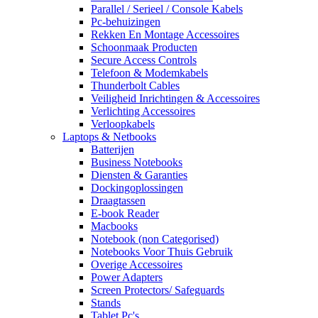
Parallel / Serieel / Console Kabels
Pc-behuizingen
Rekken En Montage Accessoires
Schoonmaak Producten
Secure Access Controls
Telefoon & Modemkabels
Thunderbolt Cables
Veiligheid Inrichtingen & Accessoires
Verlichting Accessoires
Verloopkabels
Laptops & Netbooks
Batterijen
Business Notebooks
Diensten & Garanties
Dockingoplossingen
Draagtassen
E-book Reader
Macbooks
Notebook (non Categorised)
Notebooks Voor Thuis Gebruik
Overige Accessoires
Power Adapters
Screen Protectors/ Safeguards
Stands
Tablet Pc's