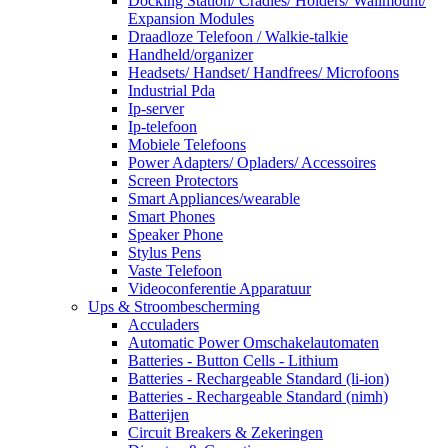
Docking Station/ Cradles/ Holders/ Wallmount/
Expansion Modules
Draadloze Telefoon / Walkie-talkie
Handheld/organizer
Headsets/ Handset/ Handfrees/ Microfoons
Industrial Pda
Ip-server
Ip-telefoon
Mobiele Telefoons
Power Adapters/ Opladers/ Accessoires
Screen Protectors
Smart Appliances/wearable
Smart Phones
Speaker Phone
Stylus Pens
Vaste Telefoon
Videoconferentie Apparatuur
Ups & Stroombescherming
Acculaders
Automatic Power Omschakelautomaten
Batteries - Button Cells - Lithium
Batteries - Rechargeable Standard (li-ion)
Batteries - Rechargeable Standard (nimh)
Batterijen
Circuit Breakers & Zekeringen