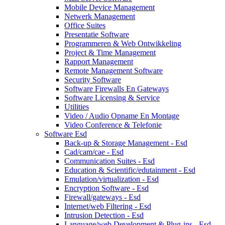
Mobile Device Management
Netwerk Management
Office Suites
Presentatie Software
Programmeren & Web Ontwikkeling
Project & Time Management
Rapport Management
Remote Management Software
Security Software
Software Firewalls En Gateways
Software Licensing & Service
Utilities
Video / Audio Opname En Montage
Video Conference & Telefonie
Software Esd
Back-up & Storage Management - Esd
Cad/cam/cae - Esd
Communication Suites - Esd
Education & Scientific/edutainment - Esd
Emulation/virtualization - Esd
Encryption Software - Esd
Firewall/gateways - Esd
Internet/web Filtering - Esd
Intrusion Detection - Esd
Language/web Development & Plug-ins - Esd