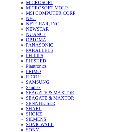
MICROSOFT
MICROSOFT MOLP
MSI COMPUTER CORP
NEC
NETGEAR, INC.
NEWSTAR
NUANCE
OPTOMA
PANASONIC
PARALLELS
PHILIPS
PHISHED
Plantronics
PRIMO
RICOH
SAMSUNG
Sandisk
SEAGATE & MAXTOR
SEAGATE & MAXTOR
SENNHEISER
SHARP
SHOKZ
SIEMENS
SONICWALL
SONY