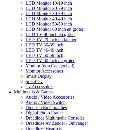
LCD Monitor 10-19 inch
LCD Monitor 20-29 inch
LCD Monitor 30-39 inch
LCD Monitor 40-49 inch
LCD Monitor 50-59 inch
LCD Monitor 60 inch en groter
LCD TV 40 inch en groter
LED TV 29 inch en kleiner
LED TV 30-39 inch
LED TV 40-49 inch
LED TV 50-59 inch
LED TV 60 inch en groter
Monitor (non Categorised)
Monitor Accessoires
Smart Display
Smart Tv
Tv Accessoires
Multimedia & Games
Audio / Video Accessories
Audio / Video Switch
Diensten En Garanties
Digital Photo Frame
Draadloos Multimedia Consoles
Draadloze Av Zender / Ontvanger
Draadloze Headsets