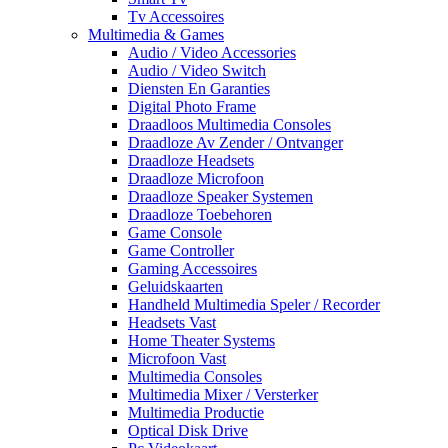
Tv Accessoires
Multimedia & Games
Audio / Video Accessories
Audio / Video Switch
Diensten En Garanties
Digital Photo Frame
Draadloos Multimedia Consoles
Draadloze Av Zender / Ontvanger
Draadloze Headsets
Draadloze Microfoon
Draadloze Speaker Systemen
Draadloze Toebehoren
Game Console
Game Controller
Gaming Accessoires
Geluidskaarten
Handheld Multimedia Speler / Recorder
Headsets Vast
Home Theater Systems
Microfoon Vast
Multimedia Consoles
Multimedia Mixer / Versterker
Multimedia Productie
Optical Disk Drive