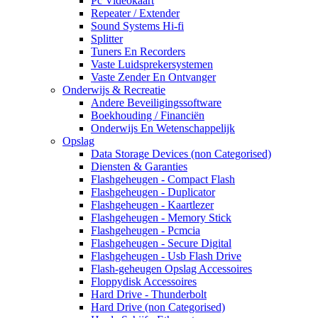
Pc Videokaart
Repeater / Extender
Sound Systems Hi-fi
Splitter
Tuners En Recorders
Vaste Luidsprekersystemen
Vaste Zender En Ontvanger
Onderwijs & Recreatie
Andere Beveiligingssoftware
Boekhouding / Financiën
Onderwijs En Wetenschappelijk
Opslag
Data Storage Devices (non Categorised)
Diensten & Garanties
Flashgeheugen - Compact Flash
Flashgeheugen - Duplicator
Flashgeheugen - Kaartlezer
Flashgeheugen - Memory Stick
Flashgeheugen - Pcmcia
Flashgeheugen - Secure Digital
Flashgeheugen - Usb Flash Drive
Flash-geheugen Opslag Accessoires
Floppydisk Accessoires
Hard Drive - Thunderbolt
Hard Drive (non Categorised)