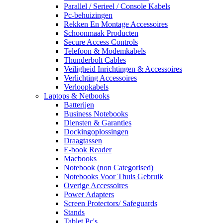
Parallel / Serieel / Console Kabels
Pc-behuizingen
Rekken En Montage Accessoires
Schoonmaak Producten
Secure Access Controls
Telefoon & Modemkabels
Thunderbolt Cables
Veiligheid Inrichtingen & Accessoires
Verlichting Accessoires
Verloopkabels
Laptops & Netbooks
Batterijen
Business Notebooks
Diensten & Garanties
Dockingoplossingen
Draagtassen
E-book Reader
Macbooks
Notebook (non Categorised)
Notebooks Voor Thuis Gebruik
Overige Accessoires
Power Adapters
Screen Protectors/ Safeguards
Stands
Tablet Pc's