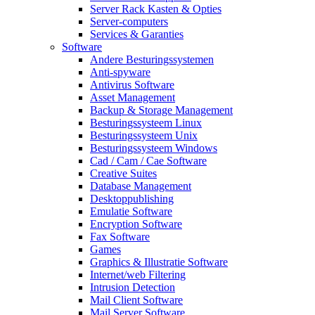
Server Rack Kasten & Opties
Server-computers
Services & Garanties
Software
Andere Besturingssystemen
Anti-spyware
Antivirus Software
Asset Management
Backup & Storage Management
Besturingssysteem Linux
Besturingssysteem Unix
Besturingssysteem Windows
Cad / Cam / Cae Software
Creative Suites
Database Management
Desktoppublishing
Emulatie Software
Encryption Software
Fax Software
Games
Graphics & Illustratie Software
Internet/web Filtering
Intrusion Detection
Mail Client Software
Mail Server Software