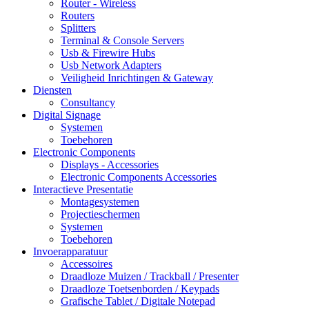
Router - Wireless
Routers
Splitters
Terminal & Console Servers
Usb & Firewire Hubs
Usb Network Adapters
Veiligheid Inrichtingen & Gateway
Diensten
Consultancy
Digital Signage
Systemen
Toebehoren
Electronic Components
Displays - Accessories
Electronic Components Accessories
Interactieve Presentatie
Montagesystemen
Projectieschermen
Systemen
Toebehoren
Invoerapparatuur
Accessoires
Draadloze Muizen / Trackball / Presenter
Draadloze Toetsenborden / Keypads
Grafische Tablet / Digitale Notepad