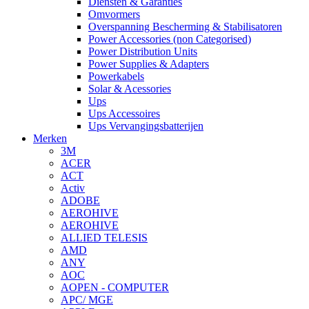
Diensten & Garanties
Omvormers
Overspanning Bescherming & Stabilisatoren
Power Accessories (non Categorised)
Power Distribution Units
Power Supplies & Adapters
Powerkabels
Solar & Acessories
Ups
Ups Accessoires
Ups Vervangingsbatterijen
Merken
3M
ACER
ACT
Activ
ADOBE
AEROHIVE
AEROHIVE
ALLIED TELESIS
AMD
ANY
AOC
AOPEN - COMPUTER
APC/ MGE