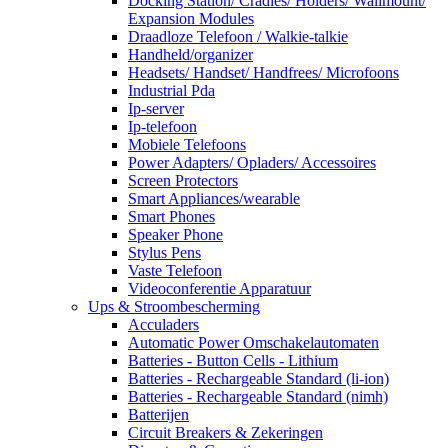
Docking Station/ Cradles/ Holders/ Wallmount/
Expansion Modules
Draadloze Telefoon / Walkie-talkie
Handheld/organizer
Headsets/ Handset/ Handfrees/ Microfoons
Industrial Pda
Ip-server
Ip-telefoon
Mobiele Telefoons
Power Adapters/ Opladers/ Accessoires
Screen Protectors
Smart Appliances/wearable
Smart Phones
Speaker Phone
Stylus Pens
Vaste Telefoon
Videoconferentie Apparatuur
Ups & Stroombescherming
Acculaders
Automatic Power Omschakelautomaten
Batteries - Button Cells - Lithium
Batteries - Rechargeable Standard (li-ion)
Batteries - Rechargeable Standard (nimh)
Batterijen
Circuit Breakers & Zekeringen