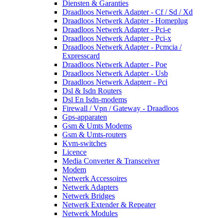
Diensten & Garanties
Draadloos Netwerk Adapter - Cf / Sd / Xd
Draadloos Netwerk Adapter - Homeplug
Draadloos Netwerk Adapter - Pci-e
Draadloos Netwerk Adapter - Pci-x
Draadloos Netwerk Adapter - Pcmcia /
Expresscard
Draadloos Netwerk Adapter - Poe
Draadloos Netwerk Adapter - Usb
Draadloos Netwerk Adapterr - Pci
Dsl & Isdn Routers
Dsl En Isdn-modems
Firewall / Vpn / Gateway - Draadloos
Gps-apparaten
Gsm & Umts Modems
Gsm & Umts-routers
Kvm-switches
Licence
Media Converter & Transceiver
Modem
Netwerk Accessoires
Netwerk Adapters
Netwerk Bridges
Netwerk Extender & Repeater
Netwerk Modules