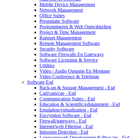
Mobile Device Management
Netwerk Management
Office Suites
Presentatie Software
Programmeren & Web Ontwikkeling
Project & Time Management
Rapport Management
Remote Management Software
Security Software
Software Firewalls En Gateways
Software Licensing & Service
Utilities
Video / Audio Opname En Montage
Video Conference & Telefonie
Software Esd
Back-up & Storage Management - Esd
Cad/cam/cae - Esd
Communication Suites - Esd
Education & Scientific/edutainment - Esd
Emulation/virtualization - Esd
Encryption Software - Esd
Firewall/gateways - Esd
Internet/web Filtering - Esd
Intrusion Detection - Esd
Language/web Development & Plug-ins - Esd