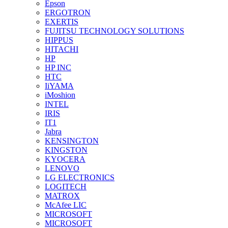
Epson
ERGOTRON
EXERTIS
FUJITSU TECHNOLOGY SOLUTIONS
HIPPUS
HITACHI
HP
HP INC
HTC
IiYAMA
iMoshion
INTEL
IRIS
IT1
Jabra
KENSINGTON
KINGSTON
KYOCERA
LENOVO
LG ELECTRONICS
LOGITECH
MATROX
McAfee LIC
MICROSOFT
MICROSOFT