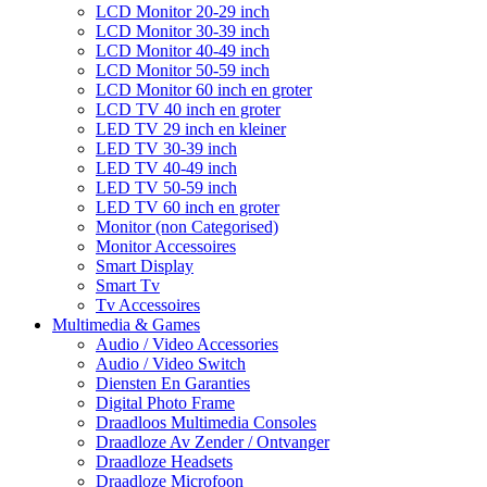
LCD Monitor 20-29 inch
LCD Monitor 30-39 inch
LCD Monitor 40-49 inch
LCD Monitor 50-59 inch
LCD Monitor 60 inch en groter
LCD TV 40 inch en groter
LED TV 29 inch en kleiner
LED TV 30-39 inch
LED TV 40-49 inch
LED TV 50-59 inch
LED TV 60 inch en groter
Monitor (non Categorised)
Monitor Accessoires
Smart Display
Smart Tv
Tv Accessoires
Multimedia & Games
Audio / Video Accessories
Audio / Video Switch
Diensten En Garanties
Digital Photo Frame
Draadloos Multimedia Consoles
Draadloze Av Zender / Ontvanger
Draadloze Headsets
Draadloze Microfoon