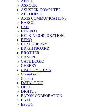
APPLE
ASROCK
ASUSTEK COMPUTER
AUTODESK
AXIS COMMUNICATIONS
BARCO
Basil
BEE-BOT
BELKIN CORPORATION
BENQ
BLACKBERRY
BRIGHTBOARD
BROTHER
CANON
CASE LOGIC
CHERRY
CISCO SYSTEMS
Clevertouch
Contour
DATALOGIC
DELL
DIGITUS
EATON CORPORATION
EIZO
EPSON