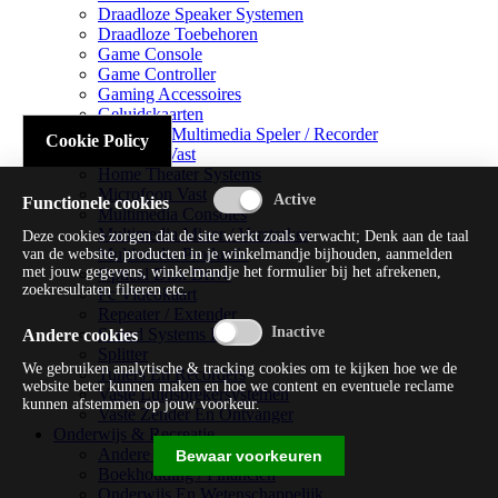
Draadloze Speaker Systemen
Draadloze Toebehoren
Game Console
Game Controller
Gaming Accessoires
Geluidskaarten
Handheld Multimedia Speler / Recorder
Cookie Policy
Headsets Vast
Home Theater Systems
Microfoon Vast
Functionele cookies
Multimedia Consoles
Multimedia Mixer / Versterker
Deze cookies zorgen dat de site werkt zoals verwacht; Denk aan de taal
Multimedia Productie
van de website, producten in je winkelmandje bijhouden, aanmelden
met jouw gegevens, winkelmandje het formulier bij het afrekenen,
Optical Disk Drive
zoekresultaten filteren etc.
Pc Videokaart
Repeater / Extender
Sound Systems Hi-fi
Andere cookies
Splitter
We gebruiken analytische & tracking cookies om te kijken hoe we de
Tuners En Recorders
website beter kunnen maken en hoe we content en eventuele reclame
Vaste Luidsprekersystemen
kunnen afstemmen op jouw voorkeur.
Vaste Zender En Ontvanger
Onderwijs & Recreatie
Andere Beveiligingssoftware
Bewaar voorkeuren
Boekhouding / Financiën
Onderwijs En Wetenschappelijk