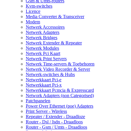
Gsm & Umts-routers
Kvm-switches
Licence
Media Converter & Transceiver
Modem
Netwerk Accessoires
Netwerk Adapters
Netwerk Bridges
Netwerk Extender & Repeater
Netwerk Modules
Netwerk Pci Kaart
Netwerk Print Servers
Netwerk Time-servers & Toebehoren
Netwerk Video Recorder & Server
Netwerk-switches & Hubs
Netwerkkaart Pci-e
Netwerkkaart Pci-x
Netwerkkaart Pcmcia & Expresscard
Network Adapters (non Categorised)
Patchpanelen
Power Over Ethernet (poe) Adapters
Print Server - Wireless
Repeater / Extender - Draadloze
Router - Dsl / Isdn - Draadloos
Router - Gsm / Umts - Draadloos