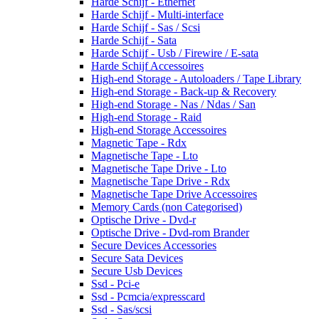
Harde Schijf - Ethernet
Harde Schijf - Multi-interface
Harde Schijf - Sas / Scsi
Harde Schijf - Sata
Harde Schijf - Usb / Firewire / E-sata
Harde Schijf Accessoires
High-end Storage - Autoloaders / Tape Library
High-end Storage - Back-up & Recovery
High-end Storage - Nas / Ndas / San
High-end Storage - Raid
High-end Storage Accessoires
Magnetic Tape - Rdx
Magnetische Tape - Lto
Magnetische Tape Drive - Lto
Magnetische Tape Drive - Rdx
Magnetische Tape Drive Accessoires
Memory Cards (non Categorised)
Optische Drive - Dvd-r
Optische Drive - Dvd-rom Brander
Secure Devices Accessories
Secure Sata Devices
Secure Usb Devices
Ssd - Pci-e
Ssd - Pcmcia/expresscard
Ssd - Sas/scsi