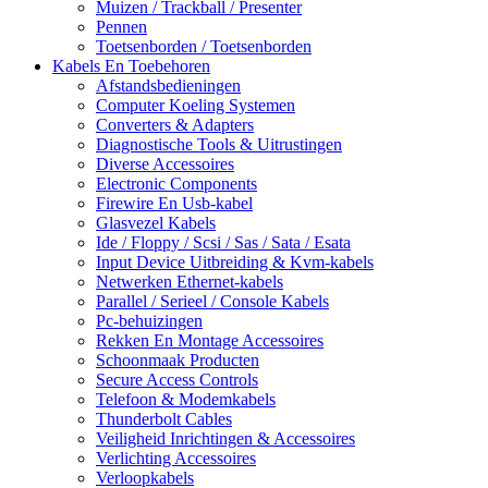
Muizen / Trackball / Presenter
Pennen
Toetsenborden / Toetsenborden
Kabels En Toebehoren
Afstandsbedieningen
Computer Koeling Systemen
Converters & Adapters
Diagnostische Tools & Uitrustingen
Diverse Accessoires
Electronic Components
Firewire En Usb-kabel
Glasvezel Kabels
Ide / Floppy / Scsi / Sas / Sata / Esata
Input Device Uitbreiding & Kvm-kabels
Netwerken Ethernet-kabels
Parallel / Serieel / Console Kabels
Pc-behuizingen
Rekken En Montage Accessoires
Schoonmaak Producten
Secure Access Controls
Telefoon & Modemkabels
Thunderbolt Cables
Veiligheid Inrichtingen & Accessoires
Verlichting Accessoires
Verloopkabels