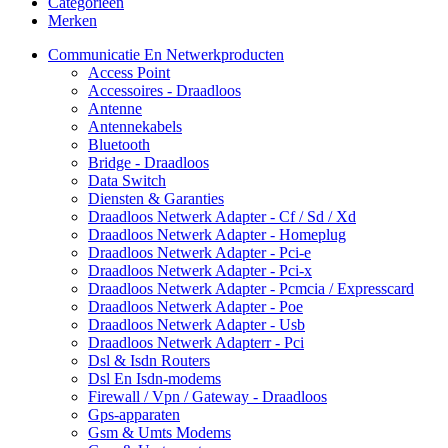
Categorieën
Merken
Communicatie En Netwerkproducten
Access Point
Accessoires - Draadloos
Antenne
Antennekabels
Bluetooth
Bridge - Draadloos
Data Switch
Diensten & Garanties
Draadloos Netwerk Adapter - Cf / Sd / Xd
Draadloos Netwerk Adapter - Homeplug
Draadloos Netwerk Adapter - Pci-e
Draadloos Netwerk Adapter - Pci-x
Draadloos Netwerk Adapter - Pcmcia / Expresscard
Draadloos Netwerk Adapter - Poe
Draadloos Netwerk Adapter - Usb
Draadloos Netwerk Adapterr - Pci
Dsl & Isdn Routers
Dsl En Isdn-modems
Firewall / Vpn / Gateway - Draadloos
Gps-apparaten
Gsm & Umts Modems