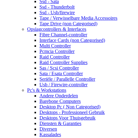
Ssd - Sata
Ssd - Thunderbolt
Ssd - Usb/firewire
Tape / Verwisselbare Media Accessoires
Tape Drive (non Categorised)
Opslagcontrollers & Interfaces
Fibre Channel-controller
Interface Cards (non Categorised)
Multi Controller
Pcmcia Controller
Raid Controller
Raid Controller Supplies
Sas / Scsi Controller
Sata / Esata Controller
Seriële / Parallelle Controller
Usb / Firewire-controller
Pc's & Workstations
Andere Onderdelen
Barebone Computers
Desktop Pc ( Non Categorised)
Desktops - Professioneel Gebruik
Desktops Voor Thuisgebruik
Diensten & Garanties
Diversen
Kassalades