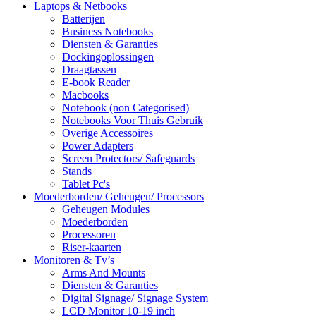
Laptops & Netbooks
Batterijen
Business Notebooks
Diensten & Garanties
Dockingoplossingen
Draagtassen
E-book Reader
Macbooks
Notebook (non Categorised)
Notebooks Voor Thuis Gebruik
Overige Accessoires
Power Adapters
Screen Protectors/ Safeguards
Stands
Tablet Pc's
Moederborden/ Geheugen/ Processors
Geheugen Modules
Moederborden
Processoren
Riser-kaarten
Monitoren & Tv’s
Arms And Mounts
Diensten & Garanties
Digital Signage/ Signage System
LCD Monitor 10-19 inch