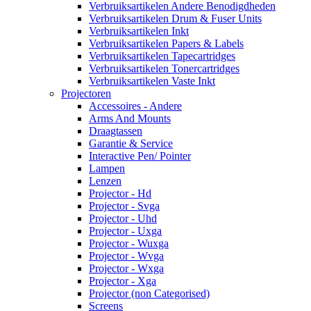
Verbruiksartikelen Andere Benodigdheden
Verbruiksartikelen Drum & Fuser Units
Verbruiksartikelen Inkt
Verbruiksartikelen Papers & Labels
Verbruiksartikelen Tapecartridges
Verbruiksartikelen Tonercartridges
Verbruiksartikelen Vaste Inkt
Projectoren
Accessoires - Andere
Arms And Mounts
Draagtassen
Garantie & Service
Interactive Pen/ Pointer
Lampen
Lenzen
Projector - Hd
Projector - Svga
Projector - Uhd
Projector - Uxga
Projector - Wuxga
Projector - Wvga
Projector - Wxga
Projector - Xga
Projector (non Categorised)
Screens