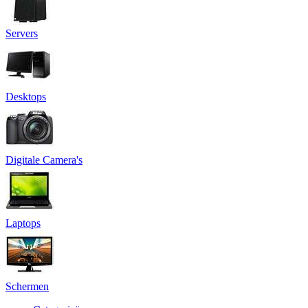
Servers
Desktops
Digitale Camera's
Laptops
Schermen