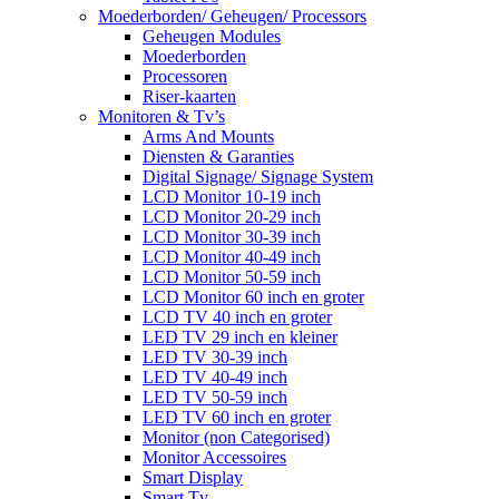
Moederborden/ Geheugen/ Processors
Geheugen Modules
Moederborden
Processoren
Riser-kaarten
Monitoren & Tv’s
Arms And Mounts
Diensten & Garanties
Digital Signage/ Signage System
LCD Monitor 10-19 inch
LCD Monitor 20-29 inch
LCD Monitor 30-39 inch
LCD Monitor 40-49 inch
LCD Monitor 50-59 inch
LCD Monitor 60 inch en groter
LCD TV 40 inch en groter
LED TV 29 inch en kleiner
LED TV 30-39 inch
LED TV 40-49 inch
LED TV 50-59 inch
LED TV 60 inch en groter
Monitor (non Categorised)
Monitor Accessoires
Smart Display
Smart Tv