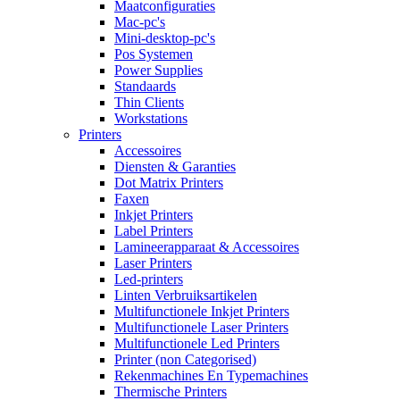
Maatconfiguraties
Mac-pc's
Mini-desktop-pc's
Pos Systemen
Power Supplies
Standaards
Thin Clients
Workstations
Printers
Accessoires
Diensten & Garanties
Dot Matrix Printers
Faxen
Inkjet Printers
Label Printers
Lamineerapparaat & Accessoires
Laser Printers
Led-printers
Linten Verbruiksartikelen
Multifunctionele Inkjet Printers
Multifunctionele Laser Printers
Multifunctionele Led Printers
Printer (non Categorised)
Rekenmachines En Typemachines
Thermische Printers