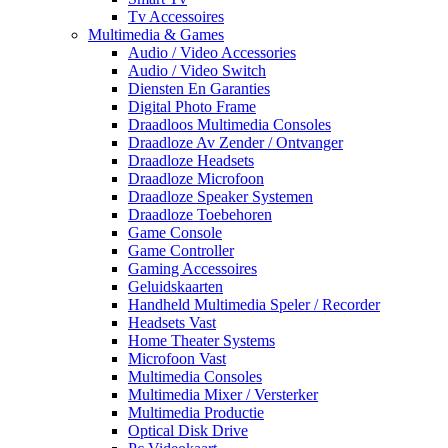
Tv Accessoires
Multimedia & Games
Audio / Video Accessories
Audio / Video Switch
Diensten En Garanties
Digital Photo Frame
Draadloos Multimedia Consoles
Draadloze Av Zender / Ontvanger
Draadloze Headsets
Draadloze Microfoon
Draadloze Speaker Systemen
Draadloze Toebehoren
Game Console
Game Controller
Gaming Accessoires
Geluidskaarten
Handheld Multimedia Speler / Recorder
Headsets Vast
Home Theater Systems
Microfoon Vast
Multimedia Consoles
Multimedia Mixer / Versterker
Multimedia Productie
Optical Disk Drive