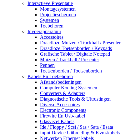
Interactieve Presentatie
Montagesystemen
Projectieschermen
Systemen
Toebehoren
Invoerapparatuur
Accessoires
Draadloze Muizen / Trackball / Presenter
Draadloze Toetsenborden / Keypads
Grafische Tablet / Digitale Notepad
Muizen / Trackball / Presenter
Pennen
Toetsenborden / Toetsenborden
Kabels En Toebehoren
Afstandsbedieningen
Computer Koeling Systemen
Converters & Adapters
Diagnostische Tools & Uitrustingen
Diverse Accessoires
Electronic Components
Firewire En Usb-kabel
Glasvezel Kabels
Ide / Floppy / Scsi / Sas / Sata / Esata
Input Device Uitbreiding & Kvm-kabels
Netwerken Ethernet-kabels