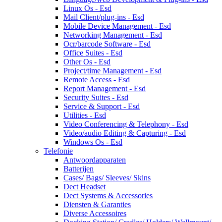
Linux Os - Esd
Mail Client/plug-ins - Esd
Mobile Device Management - Esd
Networking Management - Esd
Ocr/barcode Software - Esd
Office Suites - Esd
Other Os - Esd
Project/time Management - Esd
Remote Access - Esd
Report Management - Esd
Security Suites - Esd
Service & Support - Esd
Utilities - Esd
Video Conferencing & Telephony - Esd
Video/audio Editing & Capturing - Esd
Windows Os - Esd
Telefonie
Antwoordapparaten
Batterijen
Cases/ Bags/ Sleeves/ Skins
Dect Headset
Dect Systems & Accessories
Diensten & Garanties
Diverse Accessoires