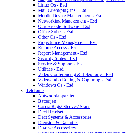
Linux Os - Esd
Mail Client/plug-ins - Esd
Mobile Device Management - Esd
Networking Management - Esd
Ocr/barcode Software - Esd
Office Suites - Esd
Other Os - Esd
Project/time Management - Esd
Remote Access - Esd
Report Management - Esd
Security Suites - Esd
Service & Support - Esd
Utilities - Esd
Video Conferencing & Telephony - Esd
Video/audio Editing & Capturing - Esd
Windows Os - Esd
Telefonie
Antwoordapparaten
Batterijen
Cases/ Bags/ Sleeves/ Skins
Dect Headset
Dect Systems & Accessories
Diensten & Garanties
Diverse Accessoires