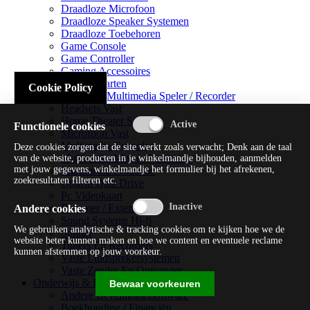
Draadloze Microfoon
Draadloze Speaker Systemen
Draadloze Toebehoren
Game Console
Game Controller
Gaming Accessoires
Geluidskaarten
Cookie Policy
Handheld Multimedia Speler / Recorder
Headsets Vast
Home Theater Systems
Functionele cookies
Microfoon Vast
Multimedia Consoles
Deze cookies zorgen dat de site werkt zoals verwacht; Denk aan de taal
Multimedia Mixer / Versterker
van de website, producten in je winkelmandje bijhouden, aanmelden
met jouw gegevens, winkelmandje het formulier bij het afrekenen,
Multimedia Productie
zoekresultaten filteren etc.
Optical Disk Drive
Pc Videokaart
Repeater / Extender
Andere cookies
Sound Systems Hi-fi
We gebruiken analytische & tracking cookies om te kijken hoe we de
Splitter
website beter kunnen maken en hoe we content en eventuele reclame
Tuners En Recorders
kunnen afstemmen op jouw voorkeur.
Vaste Luidsprekersystemen
Vaste Zender En Ontvanger
Onderwijs & Recreatie
Bewaar voorkeuren
Andere Beveiligingssoftware
Boekhouding / Financiën