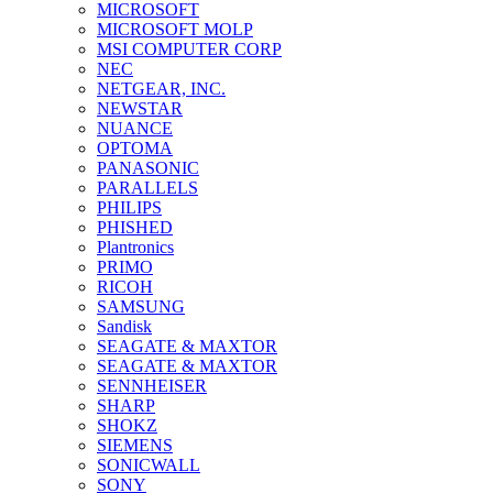
MICROSOFT
MICROSOFT MOLP
MSI COMPUTER CORP
NEC
NETGEAR, INC.
NEWSTAR
NUANCE
OPTOMA
PANASONIC
PARALLELS
PHILIPS
PHISHED
Plantronics
PRIMO
RICOH
SAMSUNG
Sandisk
SEAGATE & MAXTOR
SEAGATE & MAXTOR
SENNHEISER
SHARP
SHOKZ
SIEMENS
SONICWALL
SONY