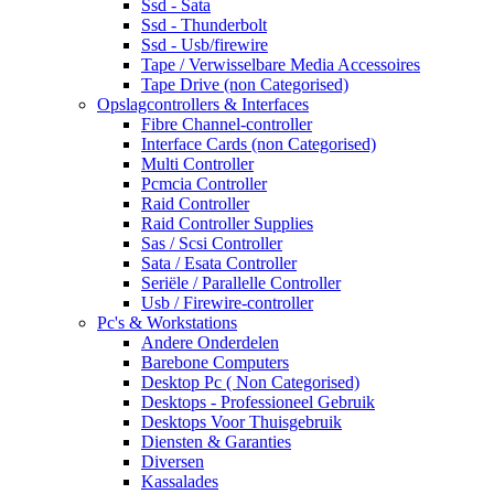
Ssd - Sata
Ssd - Thunderbolt
Ssd - Usb/firewire
Tape / Verwisselbare Media Accessoires
Tape Drive (non Categorised)
Opslagcontrollers & Interfaces
Fibre Channel-controller
Interface Cards (non Categorised)
Multi Controller
Pcmcia Controller
Raid Controller
Raid Controller Supplies
Sas / Scsi Controller
Sata / Esata Controller
Seriële / Parallelle Controller
Usb / Firewire-controller
Pc's & Workstations
Andere Onderdelen
Barebone Computers
Desktop Pc ( Non Categorised)
Desktops - Professioneel Gebruik
Desktops Voor Thuisgebruik
Diensten & Garanties
Diversen
Kassalades