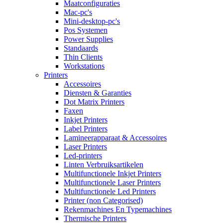
Maatconfiguraties
Mac-pc's
Mini-desktop-pc's
Pos Systemen
Power Supplies
Standaards
Thin Clients
Workstations
Printers
Accessoires
Diensten & Garanties
Dot Matrix Printers
Faxen
Inkjet Printers
Label Printers
Lamineerapparaat & Accessoires
Laser Printers
Led-printers
Linten Verbruiksartikelen
Multifunctionele Inkjet Printers
Multifunctionele Laser Printers
Multifunctionele Led Printers
Printer (non Categorised)
Rekenmachines En Typemachines
Thermische Printers