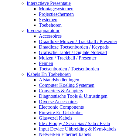
Interactieve Presentatie
Montagesystemen
Projectieschermen
Systemen
Toebehoren
Invoerapparatuur
Accessoires
Draadloze Muizen / Trackball / Presenter
Draadloze Toetsenborden / Keypads
Grafische Tablet / Digitale Notepad
Muizen / Trackball / Presenter
Pennen
Toetsenborden / Toetsenborden
Kabels En Toebehoren
Afstandsbedieningen
Computer Koeling Systemen
Converters & Adapters
Diagnostische Tools & Uitrustingen
Diverse Accessoires
Electronic Components
Firewire En Usb-kabel
Glasvezel Kabels
Ide / Floppy / Scsi / Sas / Sata / Esata
Input Device Uitbreiding & Kvm-kabels
Netwerken Ethernet-kabels