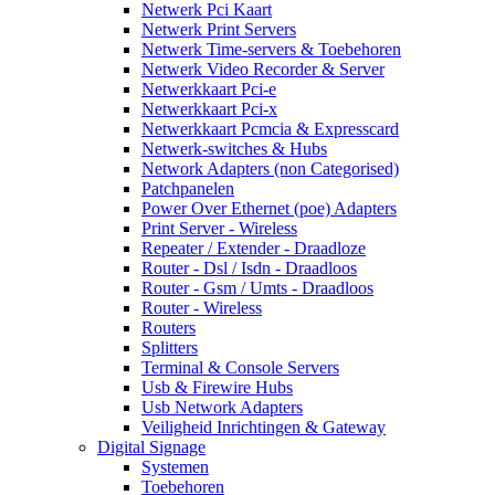
Netwerk Pci Kaart
Netwerk Print Servers
Netwerk Time-servers & Toebehoren
Netwerk Video Recorder & Server
Netwerkkaart Pci-e
Netwerkkaart Pci-x
Netwerkkaart Pcmcia & Expresscard
Netwerk-switches & Hubs
Network Adapters (non Categorised)
Patchpanelen
Power Over Ethernet (poe) Adapters
Print Server - Wireless
Repeater / Extender - Draadloze
Router - Dsl / Isdn - Draadloos
Router - Gsm / Umts - Draadloos
Router - Wireless
Routers
Splitters
Terminal & Console Servers
Usb & Firewire Hubs
Usb Network Adapters
Veiligheid Inrichtingen & Gateway
Digital Signage
Systemen
Toebehoren