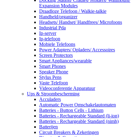
Docking Station/ Cradles/ Holders/ Wallmount/
Expansion Modules
Draadloze Telefoon / Walkie-talkie
Handheld/organizer
Headsets/ Handset/ Handfrees/ Microfoons
Industrial Pda
Ip-server
Ip-telefoon
Mobiele Telefoons
Power Adapters/ Opladers/ Accessoires
Screen Protectors
Smart Appliances/wearable
Smart Phones
Speaker Phone
Stylus Pens
Vaste Telefoon
Videoconferentie Apparatuur
Ups & Stroombescherming
Acculaders
Automatic Power Omschakelautomaten
Batteries - Button Cells - Lithium
Batteries - Rechargeable Standard (li-ion)
Batteries - Rechargeable Standard (nimh)
Batterijen
Circuit Breakers & Zekeringen