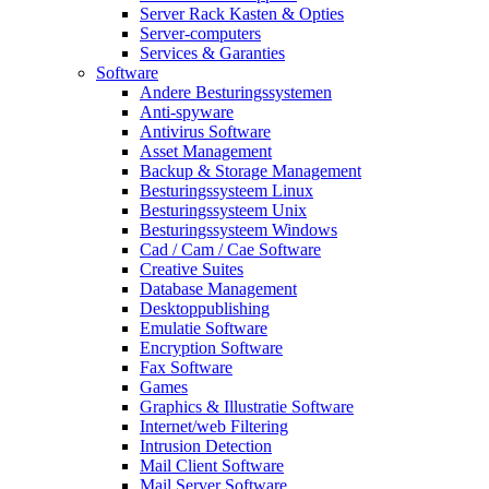
Server Rack Kasten & Opties
Server-computers
Services & Garanties
Software
Andere Besturingssystemen
Anti-spyware
Antivirus Software
Asset Management
Backup & Storage Management
Besturingssysteem Linux
Besturingssysteem Unix
Besturingssysteem Windows
Cad / Cam / Cae Software
Creative Suites
Database Management
Desktoppublishing
Emulatie Software
Encryption Software
Fax Software
Games
Graphics & Illustratie Software
Internet/web Filtering
Intrusion Detection
Mail Client Software
Mail Server Software