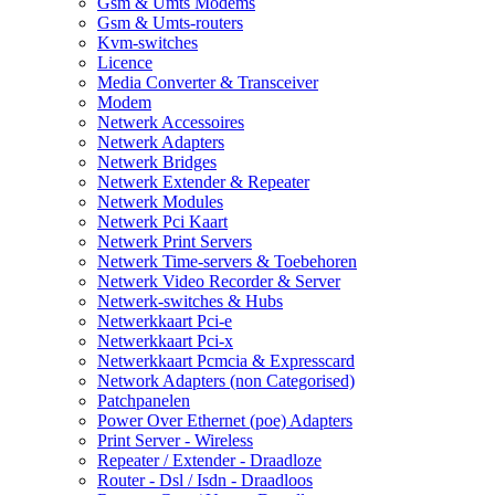
Gsm & Umts Modems
Gsm & Umts-routers
Kvm-switches
Licence
Media Converter & Transceiver
Modem
Netwerk Accessoires
Netwerk Adapters
Netwerk Bridges
Netwerk Extender & Repeater
Netwerk Modules
Netwerk Pci Kaart
Netwerk Print Servers
Netwerk Time-servers & Toebehoren
Netwerk Video Recorder & Server
Netwerk-switches & Hubs
Netwerkkaart Pci-e
Netwerkkaart Pci-x
Netwerkkaart Pcmcia & Expresscard
Network Adapters (non Categorised)
Patchpanelen
Power Over Ethernet (poe) Adapters
Print Server - Wireless
Repeater / Extender - Draadloze
Router - Dsl / Isdn - Draadloos