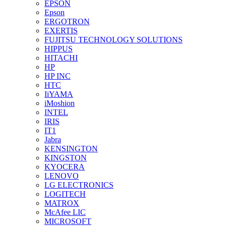
EPSON
Epson
ERGOTRON
EXERTIS
FUJITSU TECHNOLOGY SOLUTIONS
HIPPUS
HITACHI
HP
HP INC
HTC
IiYAMA
iMoshion
INTEL
IRIS
IT1
Jabra
KENSINGTON
KINGSTON
KYOCERA
LENOVO
LG ELECTRONICS
LOGITECH
MATROX
McAfee LIC
MICROSOFT