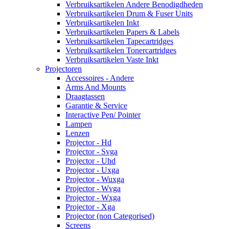
Verbruiksartikelen Andere Benodigdheden
Verbruiksartikelen Drum & Fuser Units
Verbruiksartikelen Inkt
Verbruiksartikelen Papers & Labels
Verbruiksartikelen Tapecartridges
Verbruiksartikelen Tonercartridges
Verbruiksartikelen Vaste Inkt
Projectoren
Accessoires - Andere
Arms And Mounts
Draagtassen
Garantie & Service
Interactive Pen/ Pointer
Lampen
Lenzen
Projector - Hd
Projector - Svga
Projector - Uhd
Projector - Uxga
Projector - Wuxga
Projector - Wvga
Projector - Wxga
Projector - Xga
Projector (non Categorised)
Screens