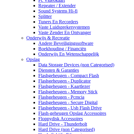
Pc Videokaart
Repeater / Extender
Sound Systems Hi-fi
Splitter
Tuners En Recorders
Vaste Luidsprekersystemen
Vaste Zender En Ontvanger
Onderwijs & Recreatie
Andere Beveiligingssoftware
Boekhouding / Financiën
Onderwijs En Wetenschappelijk
Opslag
Data Storage Devices (non Categorised)
Diensten & Garanties
Flashgeheugen - Compact Flash
Flashgeheugen - Duplicator
Flashgeheugen - Kaartlezer
Flashgeheugen - Memory Stick
Flashgeheugen - Pcmcia
Flashgeheugen - Secure Digital
Flashgeheugen - Usb Flash Drive
Flash-geheugen Opslag Accessoires
Floppydisk Accessoires
Hard Drive - Thunderbolt
Hard Drive (non Categorised)