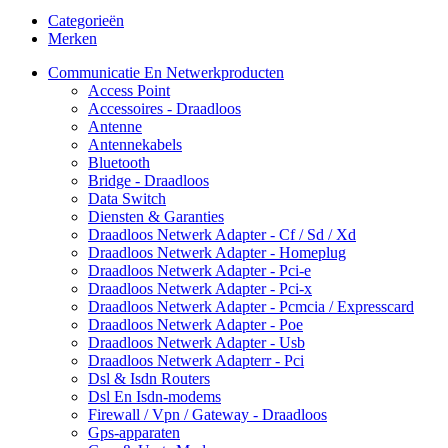
Categorieën
Merken
Communicatie En Netwerkproducten
Access Point
Accessoires - Draadloos
Antenne
Antennekabels
Bluetooth
Bridge - Draadloos
Data Switch
Diensten & Garanties
Draadloos Netwerk Adapter - Cf / Sd / Xd
Draadloos Netwerk Adapter - Homeplug
Draadloos Netwerk Adapter - Pci-e
Draadloos Netwerk Adapter - Pci-x
Draadloos Netwerk Adapter - Pcmcia / Expresscard
Draadloos Netwerk Adapter - Poe
Draadloos Netwerk Adapter - Usb
Draadloos Netwerk Adapterr - Pci
Dsl & Isdn Routers
Dsl En Isdn-modems
Firewall / Vpn / Gateway - Draadloos
Gps-apparaten