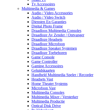
Tv Accessoires
Multimedia & Games
Audio / Video Accessories
Audio / Video Switch
Diensten En Garanties
Digital Photo Frame
Draadloos Multimedia Consoles
Draadloze Av Zender / Ontvanger
Draadloze Headsets
Draadloze Microfoon
Draadloze Speaker Systemen
Draadloze Toebehoren
Game Console
Game Controller
Gaming Accessoires
Geluidskaarten
Handheld Multimedia Speler / Recorder
Headsets Vast
Home Theater Systems
Microfoon Vast
Multimedia Consoles
Multimedia Mixer / Versterker
Multimedia Productie
Optical Disk Drive