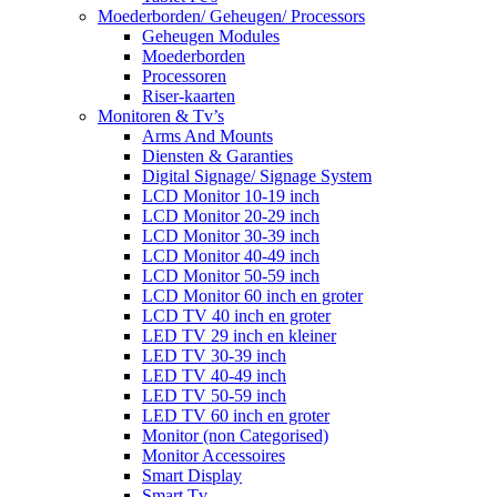
Moederborden/ Geheugen/ Processors
Geheugen Modules
Moederborden
Processoren
Riser-kaarten
Monitoren & Tv’s
Arms And Mounts
Diensten & Garanties
Digital Signage/ Signage System
LCD Monitor 10-19 inch
LCD Monitor 20-29 inch
LCD Monitor 30-39 inch
LCD Monitor 40-49 inch
LCD Monitor 50-59 inch
LCD Monitor 60 inch en groter
LCD TV 40 inch en groter
LED TV 29 inch en kleiner
LED TV 30-39 inch
LED TV 40-49 inch
LED TV 50-59 inch
LED TV 60 inch en groter
Monitor (non Categorised)
Monitor Accessoires
Smart Display
Smart Tv