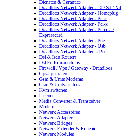
Diensten & Garanties
Draadloos Netwerk Adapter - Cf / Sd / Xd
Draadloos Netwerk Adapter - Homeplug
Draadloos Netwerk Adapter - Pci-e
Draadloos Netwerk Adapter - Pci-x
Draadloos Netwerk Adapter - Pcmcia /
Expresscard
Draadloos Netwerk Adapter - Poe
Draadloos Netwerk Adapter - Usb
Draadloos Netwerk Adapterr - Pci
Dsl & Isdn Routers
Dsl En Isdn-modems
Firewall / Vpn / Gateway - Draadloos
Gps-apparaten
Gsm & Umts Modems
Gsm & Umts-routers
Kvm-switches
Licence
Media Converter & Transceiver
Modem
Netwerk Accessoires
Netwerk Adapters
Netwerk Bridges
Netwerk Extender & Repeater
Netwerk Modules