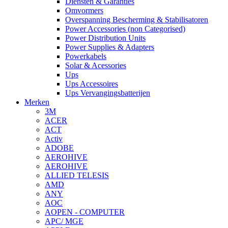
Diensten & Garanties
Omvormers
Overspanning Bescherming & Stabilisatoren
Power Accessories (non Categorised)
Power Distribution Units
Power Supplies & Adapters
Powerkabels
Solar & Acessories
Ups
Ups Accessoires
Ups Vervangingsbatterijen
Merken
3M
ACER
ACT
Activ
ADOBE
AEROHIVE
AEROHIVE
ALLIED TELESIS
AMD
ANY
AOC
AOPEN - COMPUTER
APC/ MGE