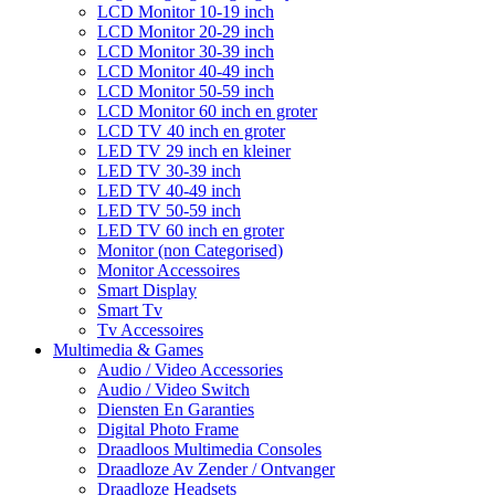
LCD Monitor 10-19 inch
LCD Monitor 20-29 inch
LCD Monitor 30-39 inch
LCD Monitor 40-49 inch
LCD Monitor 50-59 inch
LCD Monitor 60 inch en groter
LCD TV 40 inch en groter
LED TV 29 inch en kleiner
LED TV 30-39 inch
LED TV 40-49 inch
LED TV 50-59 inch
LED TV 60 inch en groter
Monitor (non Categorised)
Monitor Accessoires
Smart Display
Smart Tv
Tv Accessoires
Multimedia & Games
Audio / Video Accessories
Audio / Video Switch
Diensten En Garanties
Digital Photo Frame
Draadloos Multimedia Consoles
Draadloze Av Zender / Ontvanger
Draadloze Headsets