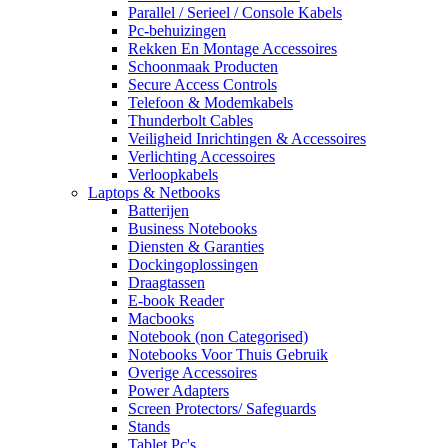
Parallel / Serieel / Console Kabels
Pc-behuizingen
Rekken En Montage Accessoires
Schoonmaak Producten
Secure Access Controls
Telefoon & Modemkabels
Thunderbolt Cables
Veiligheid Inrichtingen & Accessoires
Verlichting Accessoires
Verloopkabels
Laptops & Netbooks
Batterijen
Business Notebooks
Diensten & Garanties
Dockingoplossingen
Draagtassen
E-book Reader
Macbooks
Notebook (non Categorised)
Notebooks Voor Thuis Gebruik
Overige Accessoires
Power Adapters
Screen Protectors/ Safeguards
Stands
Tablet Pc's