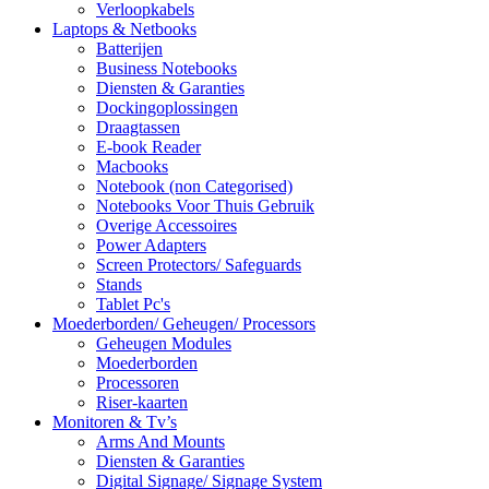
Verloopkabels
Laptops & Netbooks
Batterijen
Business Notebooks
Diensten & Garanties
Dockingoplossingen
Draagtassen
E-book Reader
Macbooks
Notebook (non Categorised)
Notebooks Voor Thuis Gebruik
Overige Accessoires
Power Adapters
Screen Protectors/ Safeguards
Stands
Tablet Pc's
Moederborden/ Geheugen/ Processors
Geheugen Modules
Moederborden
Processoren
Riser-kaarten
Monitoren & Tv’s
Arms And Mounts
Diensten & Garanties
Digital Signage/ Signage System