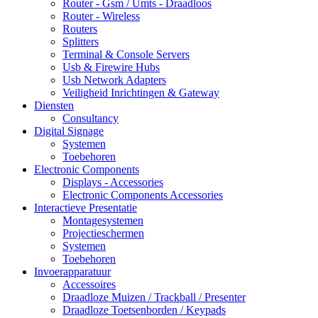
Router - Gsm / Umts - Draadloos
Router - Wireless
Routers
Splitters
Terminal & Console Servers
Usb & Firewire Hubs
Usb Network Adapters
Veiligheid Inrichtingen & Gateway
Diensten
Consultancy
Digital Signage
Systemen
Toebehoren
Electronic Components
Displays - Accessories
Electronic Components Accessories
Interactieve Presentatie
Montagesystemen
Projectieschermen
Systemen
Toebehoren
Invoerapparatuur
Accessoires
Draadloze Muizen / Trackball / Presenter
Draadloze Toetsenborden / Keypads