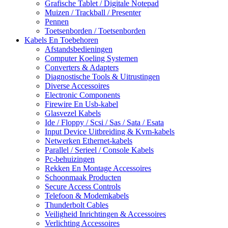
Grafische Tablet / Digitale Notepad
Muizen / Trackball / Presenter
Pennen
Toetsenborden / Toetsenborden
Kabels En Toebehoren
Afstandsbedieningen
Computer Koeling Systemen
Converters & Adapters
Diagnostische Tools & Uitrustingen
Diverse Accessoires
Electronic Components
Firewire En Usb-kabel
Glasvezel Kabels
Ide / Floppy / Scsi / Sas / Sata / Esata
Input Device Uitbreiding & Kvm-kabels
Netwerken Ethernet-kabels
Parallel / Serieel / Console Kabels
Pc-behuizingen
Rekken En Montage Accessoires
Schoonmaak Producten
Secure Access Controls
Telefoon & Modemkabels
Thunderbolt Cables
Veiligheid Inrichtingen & Accessoires
Verlichting Accessoires