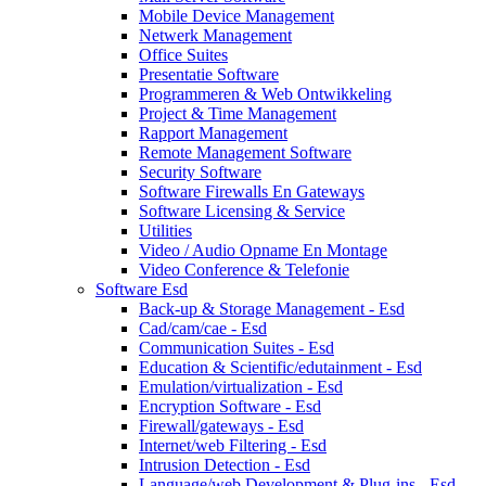
Mobile Device Management
Netwerk Management
Office Suites
Presentatie Software
Programmeren & Web Ontwikkeling
Project & Time Management
Rapport Management
Remote Management Software
Security Software
Software Firewalls En Gateways
Software Licensing & Service
Utilities
Video / Audio Opname En Montage
Video Conference & Telefonie
Software Esd
Back-up & Storage Management - Esd
Cad/cam/cae - Esd
Communication Suites - Esd
Education & Scientific/edutainment - Esd
Emulation/virtualization - Esd
Encryption Software - Esd
Firewall/gateways - Esd
Internet/web Filtering - Esd
Intrusion Detection - Esd
Language/web Development & Plug-ins - Esd