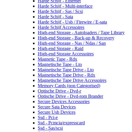
Harde Schijf - Ethernet
Harde Schijf - Multi-interface
Harde Schijf - Sas / Scsi
Harde Schijf - Sata
Harde Schijf - Usb / Firewire / E-sata
Harde Schijf Accessoires
High-end Storage - Autoloaders / Tape Library
High-end Storage - Back-up & Recovery
High-end Storage - Nas / Ndas / San
High-end Storage - Raid
High-end Storage Accessoires
Magnetic Tape - Rdx
Magnetische Tape - Lto
Magnetische Tape Drive - Lto
Magnetische Tape Drive - Rdx
Magnetische Tape Drive Accessoires
Memory Cards (non Categorised)
Optische Drive - Dvd-r
Optische Drive - Dvd-rom Brander
Secure Devices Accessories
Secure Sata Devices
Secure Usb Devices
Ssd - Pci-e
Ssd - Pcmcia/expresscard
Ssd - Sas/scsi