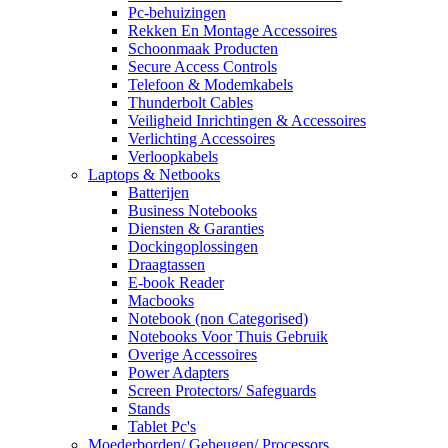
Pc-behuizingen
Rekken En Montage Accessoires
Schoonmaak Producten
Secure Access Controls
Telefoon & Modemkabels
Thunderbolt Cables
Veiligheid Inrichtingen & Accessoires
Verlichting Accessoires
Verloopkabels
Laptops & Netbooks
Batterijen
Business Notebooks
Diensten & Garanties
Dockingoplossingen
Draagtassen
E-book Reader
Macbooks
Notebook (non Categorised)
Notebooks Voor Thuis Gebruik
Overige Accessoires
Power Adapters
Screen Protectors/ Safeguards
Stands
Tablet Pc's
Moederborden/ Geheugen/ Processors