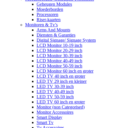
Geheugen Modules
Moederborden
Processoren
Riser-kaarten
Monitoren & Tv’s
Arms And Mounts
Diensten & Garanties
Digital Signage/ Signage System
LCD Monitor 10-19 inch
LCD Monitor 20-29 inch
LCD Monitor 30-39 inch
LCD Monitor 40-49 inch
LCD Monitor 50-59 inch
LCD Monitor 60 inch en groter
LCD TV 40 inch en groter
LED TV 29 inch en kleiner
LED TV 30-39 inch
LED TV 40-49 inch
LED TV 50-59 inch
LED TV 60 inch en groter
Monitor (non Categorised)
Monitor Accessoires
Smart Display
Smart Tv
Tv Accessoires