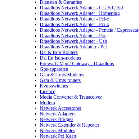
Diensten & Garanties
Draadloos Netwerk Adapter - Cf / Sd / Xd
Draadloos Netwerk Adapter - Homeplug
Draadloos Netwerk Adapter - Pci-e
Draadloos Netwerk Adapter - Pci-x
Draadloos Netwerk Adapter - Pcmcia / Expresscar
Draadloos Netwerk Adapter - Poe
Draadloos Netwerk Adapter - Usb
Draadloos Netwerk Adapterr - Pci
Dsl & Isdn Routers
Dsl En Isdn-modems
Firewall / Vpn / Gateway - Draadloos
Gps-apparaten
Gsm & Umts Modems
Gsm & Umts-routers
Kvm-switches
Licence
Media Converter & Transceiver
Modem
Netwerk Accessoires
Netwerk Adapters
Netwerk Bridges
Netwerk Extender & Repeater
Netwerk Modules
Netwerk Pci Kaart