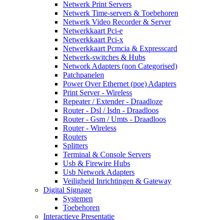
Netwerk Print Servers
Netwerk Time-servers & Toebehoren
Netwerk Video Recorder & Server
Netwerkkaart Pci-e
Netwerkkaart Pci-x
Netwerkkaart Pcmcia & Expresscard
Netwerk-switches & Hubs
Network Adapters (non Categorised)
Patchpanelen
Power Over Ethernet (poe) Adapters
Print Server - Wireless
Repeater / Extender - Draadloze
Router - Dsl / Isdn - Draadloos
Router - Gsm / Umts - Draadloos
Router - Wireless
Routers
Splitters
Terminal & Console Servers
Usb & Firewire Hubs
Usb Network Adapters
Veiligheid Inrichtingen & Gateway
Digital Signage
Systemen
Toebehoren
Interactieve Presentatie