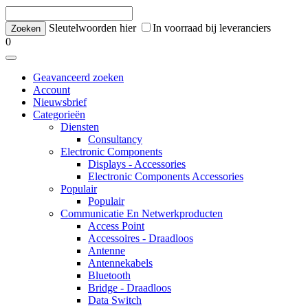
Sleutelwoorden hier
In voorraad bij leveranciers
0
Geavanceerd zoeken
Account
Nieuwsbrief
Categorieën
Diensten
Consultancy
Electronic Components
Displays - Accessories
Electronic Components Accessories
Populair
Populair
Communicatie En Netwerkproducten
Access Point
Accessoires - Draadloos
Antenne
Antennekabels
Bluetooth
Bridge - Draadloos
Data Switch