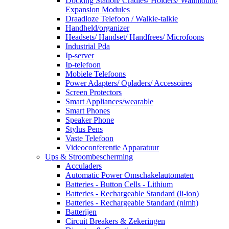
Docking Station/ Cradles/ Holders/ Wallmount/
Expansion Modules
Draadloze Telefoon / Walkie-talkie
Handheld/organizer
Headsets/ Handset/ Handfrees/ Microfoons
Industrial Pda
Ip-server
Ip-telefoon
Mobiele Telefoons
Power Adapters/ Opladers/ Accessoires
Screen Protectors
Smart Appliances/wearable
Smart Phones
Speaker Phone
Stylus Pens
Vaste Telefoon
Videoconferentie Apparatuur
Ups & Stroombescherming
Acculaders
Automatic Power Omschakelautomaten
Batteries - Button Cells - Lithium
Batteries - Rechargeable Standard (li-ion)
Batteries - Rechargeable Standard (nimh)
Batterijen
Circuit Breakers & Zekeringen