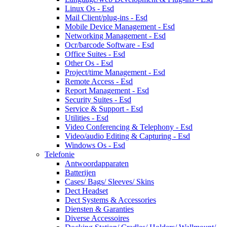
Linux Os - Esd
Mail Client/plug-ins - Esd
Mobile Device Management - Esd
Networking Management - Esd
Ocr/barcode Software - Esd
Office Suites - Esd
Other Os - Esd
Project/time Management - Esd
Remote Access - Esd
Report Management - Esd
Security Suites - Esd
Service & Support - Esd
Utilities - Esd
Video Conferencing & Telephony - Esd
Video/audio Editing & Capturing - Esd
Windows Os - Esd
Telefonie
Antwoordapparaten
Batterijen
Cases/ Bags/ Sleeves/ Skins
Dect Headset
Dect Systems & Accessories
Diensten & Garanties
Diverse Accessoires