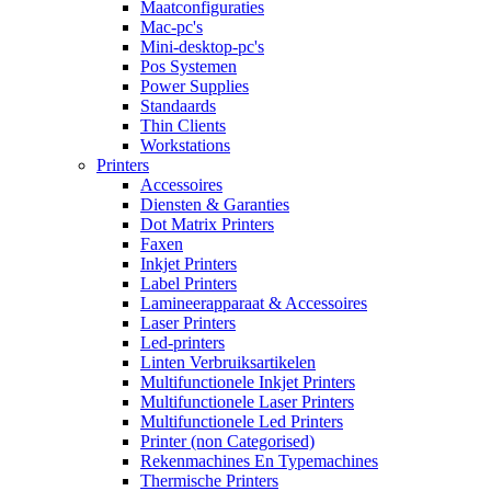
Maatconfiguraties
Mac-pc's
Mini-desktop-pc's
Pos Systemen
Power Supplies
Standaards
Thin Clients
Workstations
Printers
Accessoires
Diensten & Garanties
Dot Matrix Printers
Faxen
Inkjet Printers
Label Printers
Lamineerapparaat & Accessoires
Laser Printers
Led-printers
Linten Verbruiksartikelen
Multifunctionele Inkjet Printers
Multifunctionele Laser Printers
Multifunctionele Led Printers
Printer (non Categorised)
Rekenmachines En Typemachines
Thermische Printers