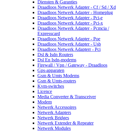
Diensten & Garanties
Draadloos Netwerk Adapter - Cf / Sd / Xd
Draadloos Netwerk Adapter - Homeplug
Draadloos Netwerk Adapter - Pci-e
Draadloos Netwerk Adapter - Pci-x
Draadloos Netwerk Adapter - Pcmcia /
Expresscard
Draadloos Netwerk Adapter - Poe
Draadloos Netwerk Adapter - Usb
Draadloos Netwerk Adapterr - Pci
Dsl & Isdn Routers
Dsl En Isdn-modems
Firewall / Vpn / Gateway - Draadloos
Gps-apparaten
Gsm & Umts Modems
Gsm & Umts-routers
Kvm-switches
Licence
Media Converter & Transceiver
Modem
Netwerk Accessoires
Netwerk Adapters
Netwerk Bridges
Netwerk Extender & Repeater
Netwerk Modules