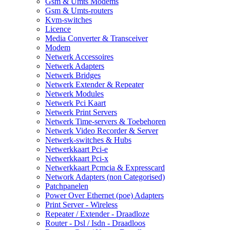
Gsm & Umts Modems
Gsm & Umts-routers
Kvm-switches
Licence
Media Converter & Transceiver
Modem
Netwerk Accessoires
Netwerk Adapters
Netwerk Bridges
Netwerk Extender & Repeater
Netwerk Modules
Netwerk Pci Kaart
Netwerk Print Servers
Netwerk Time-servers & Toebehoren
Netwerk Video Recorder & Server
Netwerk-switches & Hubs
Netwerkkaart Pci-e
Netwerkkaart Pci-x
Netwerkkaart Pcmcia & Expresscard
Network Adapters (non Categorised)
Patchpanelen
Power Over Ethernet (poe) Adapters
Print Server - Wireless
Repeater / Extender - Draadloze
Router - Dsl / Isdn - Draadloos