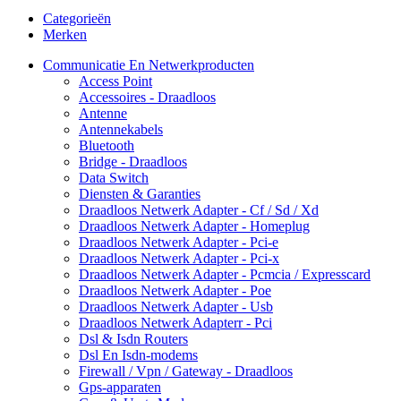
Categorieën
Merken
Communicatie En Netwerkproducten
Access Point
Accessoires - Draadloos
Antenne
Antennekabels
Bluetooth
Bridge - Draadloos
Data Switch
Diensten & Garanties
Draadloos Netwerk Adapter - Cf / Sd / Xd
Draadloos Netwerk Adapter - Homeplug
Draadloos Netwerk Adapter - Pci-e
Draadloos Netwerk Adapter - Pci-x
Draadloos Netwerk Adapter - Pcmcia / Expresscard
Draadloos Netwerk Adapter - Poe
Draadloos Netwerk Adapter - Usb
Draadloos Netwerk Adapterr - Pci
Dsl & Isdn Routers
Dsl En Isdn-modems
Firewall / Vpn / Gateway - Draadloos
Gps-apparaten