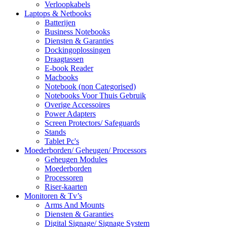
Verloopkabels
Laptops & Netbooks
Batterijen
Business Notebooks
Diensten & Garanties
Dockingoplossingen
Draagtassen
E-book Reader
Macbooks
Notebook (non Categorised)
Notebooks Voor Thuis Gebruik
Overige Accessoires
Power Adapters
Screen Protectors/ Safeguards
Stands
Tablet Pc's
Moederborden/ Geheugen/ Processors
Geheugen Modules
Moederborden
Processoren
Riser-kaarten
Monitoren & Tv’s
Arms And Mounts
Diensten & Garanties
Digital Signage/ Signage System