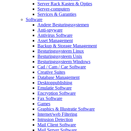
Server Rack Kasten & Opties
Server-computers
Services & Garanties
Software
Andere Besturingssystemen
Anti-spyware
Antivirus Software
Asset Management
Backup & Storage Management
Besturingssysteem Linux
Besturingssysteem Unix
Besturingssysteem Windows
Cad / Cam / Cae Software
Creative Suites
Database Management
Desktoppublishing
Emulatie Software
Encryption Software
Fax Software
Games
Graphics & Illustratie Software
Internet/web Filtering
Intrusion Detection
Mail Client Software
Mail Server Software