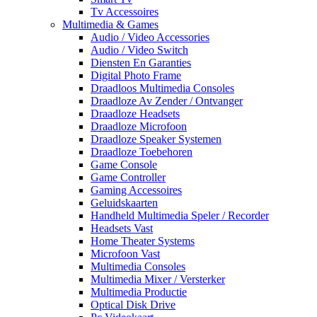
Tv Accessoires
Multimedia & Games
Audio / Video Accessories
Audio / Video Switch
Diensten En Garanties
Digital Photo Frame
Draadloos Multimedia Consoles
Draadloze Av Zender / Ontvanger
Draadloze Headsets
Draadloze Microfoon
Draadloze Speaker Systemen
Draadloze Toebehoren
Game Console
Game Controller
Gaming Accessoires
Geluidskaarten
Handheld Multimedia Speler / Recorder
Headsets Vast
Home Theater Systems
Microfoon Vast
Multimedia Consoles
Multimedia Mixer / Versterker
Multimedia Productie
Optical Disk Drive