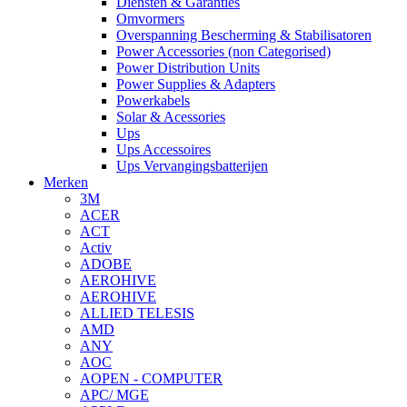
Diensten & Garanties
Omvormers
Overspanning Bescherming & Stabilisatoren
Power Accessories (non Categorised)
Power Distribution Units
Power Supplies & Adapters
Powerkabels
Solar & Acessories
Ups
Ups Accessoires
Ups Vervangingsbatterijen
Merken
3M
ACER
ACT
Activ
ADOBE
AEROHIVE
AEROHIVE
ALLIED TELESIS
AMD
ANY
AOC
AOPEN - COMPUTER
APC/ MGE