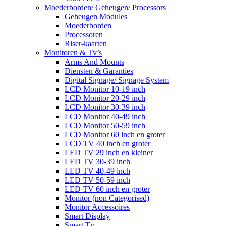
Moederborden/ Geheugen/ Processors
Geheugen Modules
Moederborden
Processoren
Riser-kaarten
Monitoren & Tv’s
Arms And Mounts
Diensten & Garanties
Digital Signage/ Signage System
LCD Monitor 10-19 inch
LCD Monitor 20-29 inch
LCD Monitor 30-39 inch
LCD Monitor 40-49 inch
LCD Monitor 50-59 inch
LCD Monitor 60 inch en groter
LCD TV 40 inch en groter
LED TV 29 inch en kleiner
LED TV 30-39 inch
LED TV 40-49 inch
LED TV 50-59 inch
LED TV 60 inch en groter
Monitor (non Categorised)
Monitor Accessoires
Smart Display
Smart Tv