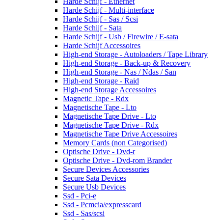
Harde Schijf - Ethernet
Harde Schijf - Multi-interface
Harde Schijf - Sas / Scsi
Harde Schijf - Sata
Harde Schijf - Usb / Firewire / E-sata
Harde Schijf Accessoires
High-end Storage - Autoloaders / Tape Library
High-end Storage - Back-up & Recovery
High-end Storage - Nas / Ndas / San
High-end Storage - Raid
High-end Storage Accessoires
Magnetic Tape - Rdx
Magnetische Tape - Lto
Magnetische Tape Drive - Lto
Magnetische Tape Drive - Rdx
Magnetische Tape Drive Accessoires
Memory Cards (non Categorised)
Optische Drive - Dvd-r
Optische Drive - Dvd-rom Brander
Secure Devices Accessories
Secure Sata Devices
Secure Usb Devices
Ssd - Pci-e
Ssd - Pcmcia/expresscard
Ssd - Sas/scsi