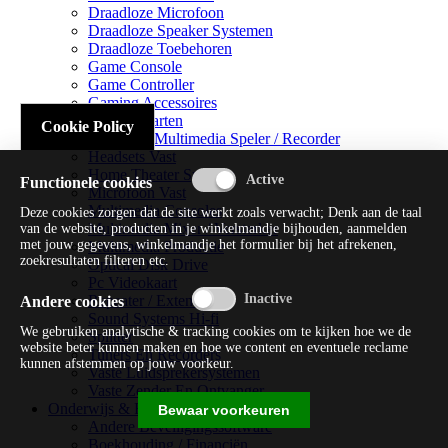
Draadloze Microfoon
Draadloze Speaker Systemen
Draadloze Toebehoren
Game Console
Game Controller
Gaming Accessoires
Geluidskaarten
Cookie Policy
Handheld Multimedia Speler / Recorder
Headsets Vast
Home Theater Systems
Functionele cookies
Microfoon Vast
Multimedia Consoles
Deze cookies zorgen dat de site werkt zoals verwacht; Denk aan de taal
Multimedia Mixer / Versterker
van de website, producten in je winkelmandje bijhouden, aanmelden
met jouw gegevens, winkelmandje het formulier bij het afrekenen,
Multimedia Productie
zoekresultaten filteren etc.
Optical Disk Drive
Pc Videokaart
Repeater / Extender
Andere cookies
Sound Systems Hi-fi
We gebruiken analytische & tracking cookies om te kijken hoe we de
Splitter
website beter kunnen maken en hoe we content en eventuele reclame
Tuners En Recorders
kunnen afstemmen op jouw voorkeur.
Vaste Luidsprekersystemen
Vaste Zender En Ontvanger
Onderwijs & Recreatie
Bewaar voorkeuren
Andere Beveiligingssoftware
Boekhouding / Financiën