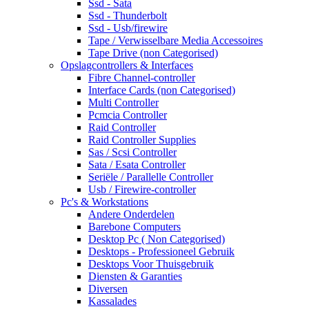
Ssd - Sata
Ssd - Thunderbolt
Ssd - Usb/firewire
Tape / Verwisselbare Media Accessoires
Tape Drive (non Categorised)
Opslagcontrollers & Interfaces
Fibre Channel-controller
Interface Cards (non Categorised)
Multi Controller
Pcmcia Controller
Raid Controller
Raid Controller Supplies
Sas / Scsi Controller
Sata / Esata Controller
Seriële / Parallelle Controller
Usb / Firewire-controller
Pc's & Workstations
Andere Onderdelen
Barebone Computers
Desktop Pc ( Non Categorised)
Desktops - Professioneel Gebruik
Desktops Voor Thuisgebruik
Diensten & Garanties
Diversen
Kassalades