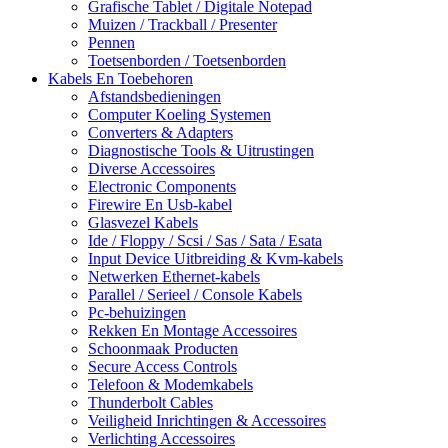
Grafische Tablet / Digitale Notepad
Muizen / Trackball / Presenter
Pennen
Toetsenborden / Toetsenborden
Kabels En Toebehoren
Afstandsbedieningen
Computer Koeling Systemen
Converters & Adapters
Diagnostische Tools & Uitrustingen
Diverse Accessoires
Electronic Components
Firewire En Usb-kabel
Glasvezel Kabels
Ide / Floppy / Scsi / Sas / Sata / Esata
Input Device Uitbreiding & Kvm-kabels
Netwerken Ethernet-kabels
Parallel / Serieel / Console Kabels
Pc-behuizingen
Rekken En Montage Accessoires
Schoonmaak Producten
Secure Access Controls
Telefoon & Modemkabels
Thunderbolt Cables
Veiligheid Inrichtingen & Accessoires
Verlichting Accessoires