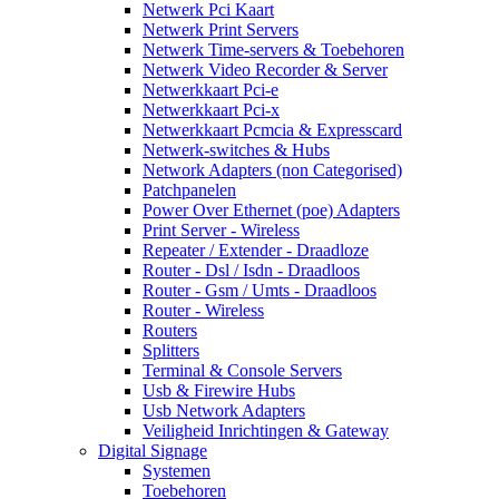
Netwerk Pci Kaart
Netwerk Print Servers
Netwerk Time-servers & Toebehoren
Netwerk Video Recorder & Server
Netwerkkaart Pci-e
Netwerkkaart Pci-x
Netwerkkaart Pcmcia & Expresscard
Netwerk-switches & Hubs
Network Adapters (non Categorised)
Patchpanelen
Power Over Ethernet (poe) Adapters
Print Server - Wireless
Repeater / Extender - Draadloze
Router - Dsl / Isdn - Draadloos
Router - Gsm / Umts - Draadloos
Router - Wireless
Routers
Splitters
Terminal & Console Servers
Usb & Firewire Hubs
Usb Network Adapters
Veiligheid Inrichtingen & Gateway
Digital Signage
Systemen
Toebehoren