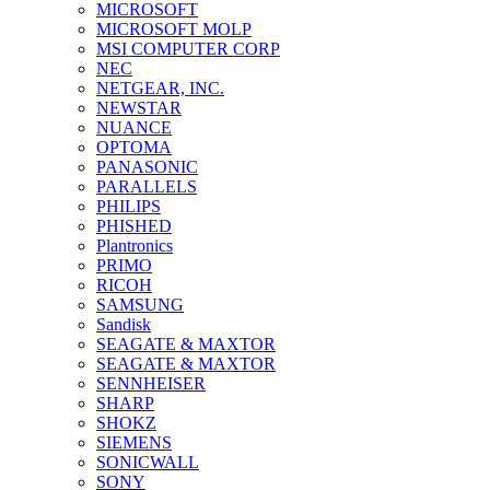
MICROSOFT
MICROSOFT MOLP
MSI COMPUTER CORP
NEC
NETGEAR, INC.
NEWSTAR
NUANCE
OPTOMA
PANASONIC
PARALLELS
PHILIPS
PHISHED
Plantronics
PRIMO
RICOH
SAMSUNG
Sandisk
SEAGATE & MAXTOR
SEAGATE & MAXTOR
SENNHEISER
SHARP
SHOKZ
SIEMENS
SONICWALL
SONY