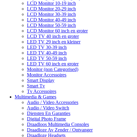
LCD Monitor 10-19 inch
LCD Monitor 20-29 inch
LCD Monitor 30-39 inch
LCD Monitor 40-49 inch
LCD Monitor 50-59 inch
LCD Monitor 60 inch en groter
LCD TV 40 inch en groter
LED TV 29 inch en kleiner
LED TV 30-39 inch
LED TV 40-49 inch
LED TV 50-59 inch
LED TV 60 inch en groter
Monitor (non Categorised)
Monitor Accessoires
Smart Display
Smart Tv
Tv Accessoires
Multimedia & Games
Audio / Video Accessories
Audio / Video Switch
Diensten En Garanties
Digital Photo Frame
Draadloos Multimedia Consoles
Draadloze Av Zender / Ontvanger
Draadloze Headsets