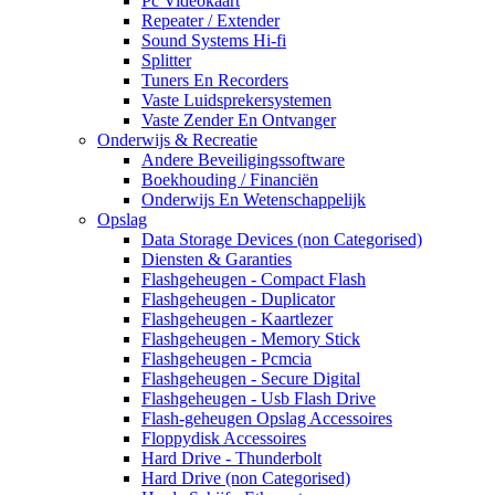
Pc Videokaart
Repeater / Extender
Sound Systems Hi-fi
Splitter
Tuners En Recorders
Vaste Luidsprekersystemen
Vaste Zender En Ontvanger
Onderwijs & Recreatie
Andere Beveiligingssoftware
Boekhouding / Financiën
Onderwijs En Wetenschappelijk
Opslag
Data Storage Devices (non Categorised)
Diensten & Garanties
Flashgeheugen - Compact Flash
Flashgeheugen - Duplicator
Flashgeheugen - Kaartlezer
Flashgeheugen - Memory Stick
Flashgeheugen - Pcmcia
Flashgeheugen - Secure Digital
Flashgeheugen - Usb Flash Drive
Flash-geheugen Opslag Accessoires
Floppydisk Accessoires
Hard Drive - Thunderbolt
Hard Drive (non Categorised)