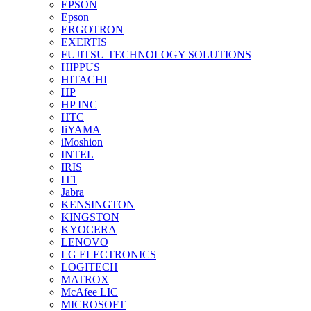
EPSON
Epson
ERGOTRON
EXERTIS
FUJITSU TECHNOLOGY SOLUTIONS
HIPPUS
HITACHI
HP
HP INC
HTC
IiYAMA
iMoshion
INTEL
IRIS
IT1
Jabra
KENSINGTON
KINGSTON
KYOCERA
LENOVO
LG ELECTRONICS
LOGITECH
MATROX
McAfee LIC
MICROSOFT