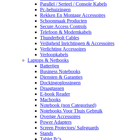
Parallel / Serieel / Console Kabels
Pc-behuizingen
Rekken En Montage Accessoires
Schoonmaak Producten
Secure Access Controls
Telefoon & Modemkabels
Thunderbolt Cables
Veiligheid Inrichtingen & Accessoires
Verlichting Accessoires
Verloopkabels
Laptops & Netbooks
Batterijen
Business Notebooks
Diensten & Garanties
Dockingoplossingen
Draagtassen
E-book Reader
Macbooks
Notebook (non Categorised)
Notebooks Voor Thuis Gebruik
Overige Accessoires
Power Adapters
Screen Protectors/ Safeguards
Stands
Tablet Pc's