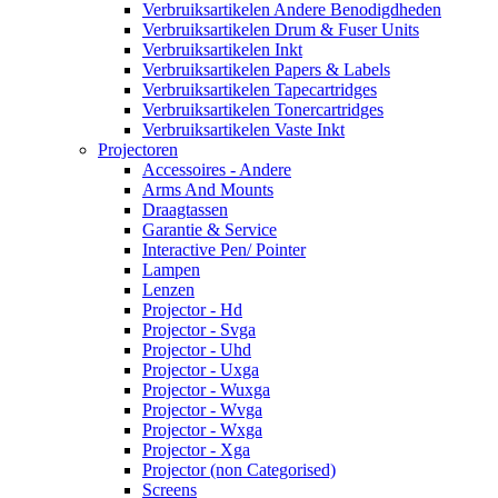
Verbruiksartikelen Andere Benodigdheden
Verbruiksartikelen Drum & Fuser Units
Verbruiksartikelen Inkt
Verbruiksartikelen Papers & Labels
Verbruiksartikelen Tapecartridges
Verbruiksartikelen Tonercartridges
Verbruiksartikelen Vaste Inkt
Projectoren
Accessoires - Andere
Arms And Mounts
Draagtassen
Garantie & Service
Interactive Pen/ Pointer
Lampen
Lenzen
Projector - Hd
Projector - Svga
Projector - Uhd
Projector - Uxga
Projector - Wuxga
Projector - Wvga
Projector - Wxga
Projector - Xga
Projector (non Categorised)
Screens