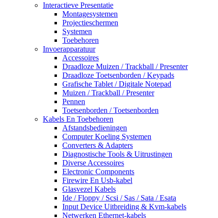
Interactieve Presentatie
Montagesystemen
Projectieschermen
Systemen
Toebehoren
Invoerapparatuur
Accessoires
Draadloze Muizen / Trackball / Presenter
Draadloze Toetsenborden / Keypads
Grafische Tablet / Digitale Notepad
Muizen / Trackball / Presenter
Pennen
Toetsenborden / Toetsenborden
Kabels En Toebehoren
Afstandsbedieningen
Computer Koeling Systemen
Converters & Adapters
Diagnostische Tools & Uitrustingen
Diverse Accessoires
Electronic Components
Firewire En Usb-kabel
Glasvezel Kabels
Ide / Floppy / Scsi / Sas / Sata / Esata
Input Device Uitbreiding & Kvm-kabels
Netwerken Ethernet-kabels