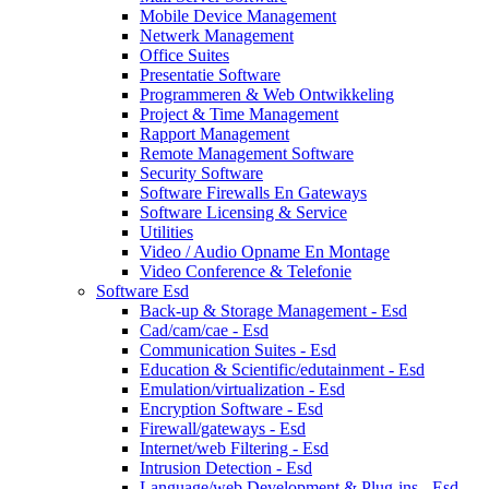
Mobile Device Management
Netwerk Management
Office Suites
Presentatie Software
Programmeren & Web Ontwikkeling
Project & Time Management
Rapport Management
Remote Management Software
Security Software
Software Firewalls En Gateways
Software Licensing & Service
Utilities
Video / Audio Opname En Montage
Video Conference & Telefonie
Software Esd
Back-up & Storage Management - Esd
Cad/cam/cae - Esd
Communication Suites - Esd
Education & Scientific/edutainment - Esd
Emulation/virtualization - Esd
Encryption Software - Esd
Firewall/gateways - Esd
Internet/web Filtering - Esd
Intrusion Detection - Esd
Language/web Development & Plug-ins - Esd