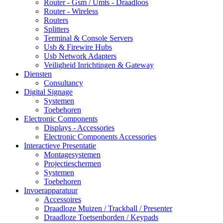
Router - Gsm / Umts - Draadloos
Router - Wireless
Routers
Splitters
Terminal & Console Servers
Usb & Firewire Hubs
Usb Network Adapters
Veiligheid Inrichtingen & Gateway
Diensten
Consultancy
Digital Signage
Systemen
Toebehoren
Electronic Components
Displays - Accessories
Electronic Components Accessories
Interactieve Presentatie
Montagesystemen
Projectieschermen
Systemen
Toebehoren
Invoerapparatuur
Accessoires
Draadloze Muizen / Trackball / Presenter
Draadloze Toetsenborden / Keypads