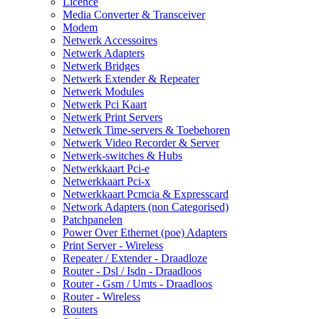
Licence
Media Converter & Transceiver
Modem
Netwerk Accessoires
Netwerk Adapters
Netwerk Bridges
Netwerk Extender & Repeater
Netwerk Modules
Netwerk Pci Kaart
Netwerk Print Servers
Netwerk Time-servers & Toebehoren
Netwerk Video Recorder & Server
Netwerk-switches & Hubs
Netwerkkaart Pci-e
Netwerkkaart Pci-x
Netwerkkaart Pcmcia & Expresscard
Network Adapters (non Categorised)
Patchpanelen
Power Over Ethernet (poe) Adapters
Print Server - Wireless
Repeater / Extender - Draadloze
Router - Dsl / Isdn - Draadloos
Router - Gsm / Umts - Draadloos
Router - Wireless
Routers