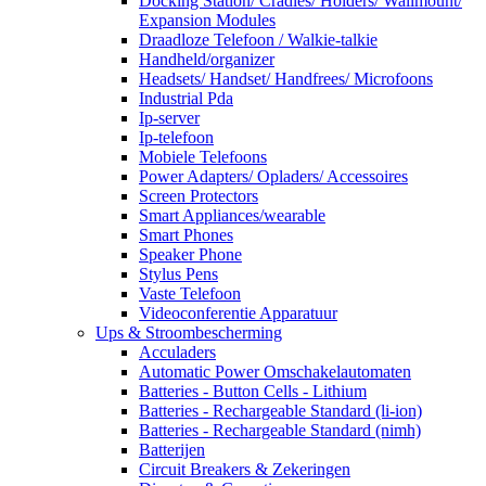
Docking Station/ Cradles/ Holders/ Wallmount/
Expansion Modules
Draadloze Telefoon / Walkie-talkie
Handheld/organizer
Headsets/ Handset/ Handfrees/ Microfoons
Industrial Pda
Ip-server
Ip-telefoon
Mobiele Telefoons
Power Adapters/ Opladers/ Accessoires
Screen Protectors
Smart Appliances/wearable
Smart Phones
Speaker Phone
Stylus Pens
Vaste Telefoon
Videoconferentie Apparatuur
Ups & Stroombescherming
Acculaders
Automatic Power Omschakelautomaten
Batteries - Button Cells - Lithium
Batteries - Rechargeable Standard (li-ion)
Batteries - Rechargeable Standard (nimh)
Batterijen
Circuit Breakers & Zekeringen