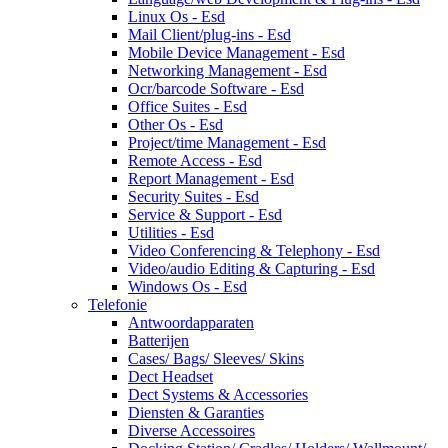
Linux Os - Esd
Mail Client/plug-ins - Esd
Mobile Device Management - Esd
Networking Management - Esd
Ocr/barcode Software - Esd
Office Suites - Esd
Other Os - Esd
Project/time Management - Esd
Remote Access - Esd
Report Management - Esd
Security Suites - Esd
Service & Support - Esd
Utilities - Esd
Video Conferencing & Telephony - Esd
Video/audio Editing & Capturing - Esd
Windows Os - Esd
Telefonie
Antwoordapparaten
Batterijen
Cases/ Bags/ Sleeves/ Skins
Dect Headset
Dect Systems & Accessories
Diensten & Garanties
Diverse Accessoires