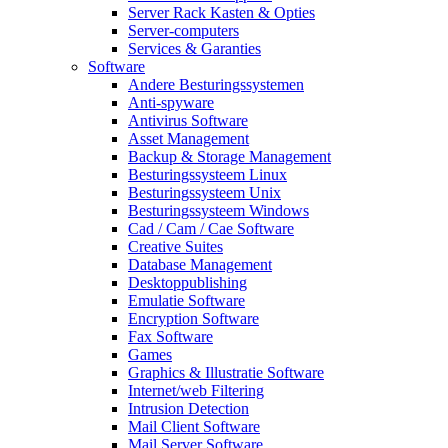
Server Rack Kasten & Opties
Server-computers
Services & Garanties
Software
Andere Besturingssystemen
Anti-spyware
Antivirus Software
Asset Management
Backup & Storage Management
Besturingssysteem Linux
Besturingssysteem Unix
Besturingssysteem Windows
Cad / Cam / Cae Software
Creative Suites
Database Management
Desktoppublishing
Emulatie Software
Encryption Software
Fax Software
Games
Graphics & Illustratie Software
Internet/web Filtering
Intrusion Detection
Mail Client Software
Mail Server Software