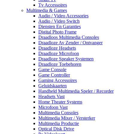
Tv Accessoires
Multimedia & Games
Audio / Video Accessories
Audio / Video Switch
Diensten En Garanties
Digital Photo Frame
Draadloos Multimedia Consoles
Draadloze Av Zender / Ontvanger
Draadloze Headsets
Draadloze Microfoon
Draadloze Speaker Systemen
Draadloze Toebehoren
Game Console
Game Controller
Gaming Accessoires
Geluidskaarten
Handheld Multimedia Speler / Recorder
Headsets Vast
Home Theater Systems
Microfoon Vast
Multimedia Consoles
Multimedia Mixer / Versterker
Multimedia Productie
Optical Disk Drive