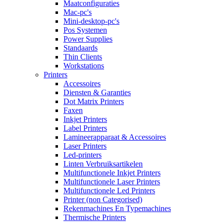
Maatconfiguraties
Mac-pc's
Mini-desktop-pc's
Pos Systemen
Power Supplies
Standaards
Thin Clients
Workstations
Printers
Accessoires
Diensten & Garanties
Dot Matrix Printers
Faxen
Inkjet Printers
Label Printers
Lamineerapparaat & Accessoires
Laser Printers
Led-printers
Linten Verbruiksartikelen
Multifunctionele Inkjet Printers
Multifunctionele Laser Printers
Multifunctionele Led Printers
Printer (non Categorised)
Rekenmachines En Typemachines
Thermische Printers