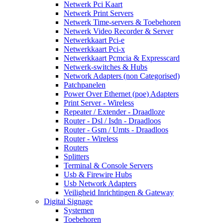
Netwerk Pci Kaart
Netwerk Print Servers
Netwerk Time-servers & Toebehoren
Netwerk Video Recorder & Server
Netwerkkaart Pci-e
Netwerkkaart Pci-x
Netwerkkaart Pcmcia & Expresscard
Netwerk-switches & Hubs
Network Adapters (non Categorised)
Patchpanelen
Power Over Ethernet (poe) Adapters
Print Server - Wireless
Repeater / Extender - Draadloze
Router - Dsl / Isdn - Draadloos
Router - Gsm / Umts - Draadloos
Router - Wireless
Routers
Splitters
Terminal & Console Servers
Usb & Firewire Hubs
Usb Network Adapters
Veiligheid Inrichtingen & Gateway
Digital Signage
Systemen
Toebehoren