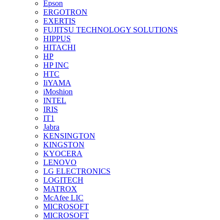
Epson
ERGOTRON
EXERTIS
FUJITSU TECHNOLOGY SOLUTIONS
HIPPUS
HITACHI
HP
HP INC
HTC
IiYAMA
iMoshion
INTEL
IRIS
IT1
Jabra
KENSINGTON
KINGSTON
KYOCERA
LENOVO
LG ELECTRONICS
LOGITECH
MATROX
McAfee LIC
MICROSOFT
MICROSOFT