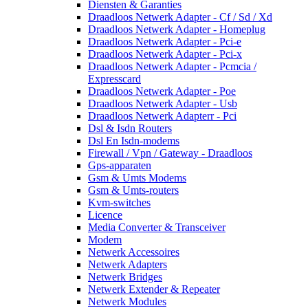
Diensten & Garanties
Draadloos Netwerk Adapter - Cf / Sd / Xd
Draadloos Netwerk Adapter - Homeplug
Draadloos Netwerk Adapter - Pci-e
Draadloos Netwerk Adapter - Pci-x
Draadloos Netwerk Adapter - Pcmcia /
Expresscard
Draadloos Netwerk Adapter - Poe
Draadloos Netwerk Adapter - Usb
Draadloos Netwerk Adapterr - Pci
Dsl & Isdn Routers
Dsl En Isdn-modems
Firewall / Vpn / Gateway - Draadloos
Gps-apparaten
Gsm & Umts Modems
Gsm & Umts-routers
Kvm-switches
Licence
Media Converter & Transceiver
Modem
Netwerk Accessoires
Netwerk Adapters
Netwerk Bridges
Netwerk Extender & Repeater
Netwerk Modules