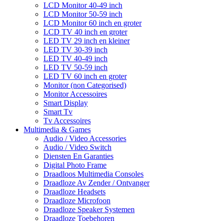
LCD Monitor 40-49 inch
LCD Monitor 50-59 inch
LCD Monitor 60 inch en groter
LCD TV 40 inch en groter
LED TV 29 inch en kleiner
LED TV 30-39 inch
LED TV 40-49 inch
LED TV 50-59 inch
LED TV 60 inch en groter
Monitor (non Categorised)
Monitor Accessoires
Smart Display
Smart Tv
Tv Accessoires
Multimedia & Games
Audio / Video Accessories
Audio / Video Switch
Diensten En Garanties
Digital Photo Frame
Draadloos Multimedia Consoles
Draadloze Av Zender / Ontvanger
Draadloze Headsets
Draadloze Microfoon
Draadloze Speaker Systemen
Draadloze Toebehoren