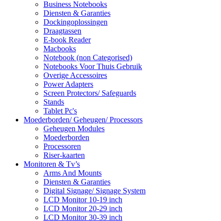
Business Notebooks
Diensten & Garanties
Dockingoplossingen
Draagtassen
E-book Reader
Macbooks
Notebook (non Categorised)
Notebooks Voor Thuis Gebruik
Overige Accessoires
Power Adapters
Screen Protectors/ Safeguards
Stands
Tablet Pc's
Moederborden/ Geheugen/ Processors
Geheugen Modules
Moederborden
Processoren
Riser-kaarten
Monitoren & Tv’s
Arms And Mounts
Diensten & Garanties
Digital Signage/ Signage System
LCD Monitor 10-19 inch
LCD Monitor 20-29 inch
LCD Monitor 30-39 inch