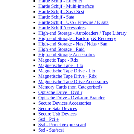
Harde Schijf - Ethernet
Harde Schijf - Multi-interface
Harde Schijf - Sas / Scsi
Harde Schijf - Sata
Harde Schijf - Usb / Firewire / E-sata
Harde Schijf Accessoires
High-end Storage - Autoloaders / Tape Library
High-end Storage - Back-up & Recovery
High-end Storage - Nas / Ndas / San
High-end Storage - Raid
High-end Storage Accessoires
Magnetic Tape - Rdx
Magnetische Tape - Lto
Magnetische Tape Drive - Lto
Magnetische Tape Drive - Rdx
Magnetische Tape Drive Accessoires
Memory Cards (non Categorised)
Optische Drive - Dvd-r
Optische Drive - Dvd-rom Brander
Secure Devices Accessories
Secure Sata Devices
Secure Usb Devices
Ssd - Pci-e
Ssd - Pcmcia/expresscard
Ssd - Sas/scsi