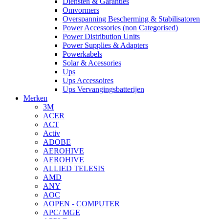
Diensten & Garanties
Omvormers
Overspanning Bescherming & Stabilisatoren
Power Accessories (non Categorised)
Power Distribution Units
Power Supplies & Adapters
Powerkabels
Solar & Acessories
Ups
Ups Accessoires
Ups Vervangingsbatterijen
Merken
3M
ACER
ACT
Activ
ADOBE
AEROHIVE
AEROHIVE
ALLIED TELESIS
AMD
ANY
AOC
AOPEN - COMPUTER
APC/ MGE