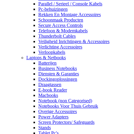
Parallel / Serieel / Console Kabels
Pc-behuizingen
Rekken En Montage Accessoires
Schoonmaak Producten
Secure Access Controls
Telefoon & Modemkabels
Thunderbolt Cables
Veiligheid Inrichtingen & Accessoires
Verlichting Accessoires
Verloopkabels
Laptops & Netbooks
Batterijen
Business Notebooks
Diensten & Garanties
Dockingoplossingen
Draagtassen
E-book Reader
Macbooks
Notebook (non Categorised)
Notebooks Voor Thuis Gebruik
Overige Accessoires
Power Adapters
Screen Protectors/ Safeguards
Stands
Tablet Pc's