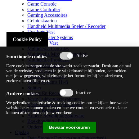
Game Console
Game Controller
Gaming Accessoires
Geluidskaarten
Handheld Multimedia Speler / Recorder
Headsets Vast
Home Theater Systems
Cookie Policy
Microfoon Vast
Multimedia Consoles
Multimedia Mixer / Versterker
Functionele cookies
Multimedia Productie
Optical Disk Drive
Deze cookies zorgen dat de site werkt zoals verwacht; Denk aan de taal
Pc Videokaart
van de website, producten in je winkelmandje bijhouden, aanmelden
met jouw gegevens, winkelmandje het formulier bij het afrekenen,
Repeater / Extender
zoekresultaten filteren etc.
Sound Systems Hi-fi
Splitter
Tuners En Recorders
Andere cookies
Vaste Luidsprekersystemen
We gebruiken analytische & tracking cookies om te kijken hoe we de
Vaste Zender En Ontvanger
website beter kunnen maken en hoe we content en eventuele reclame
Onderwijs & Recreatie
kunnen afstemmen op jouw voorkeur.
Andere Beveiligingssoftware
Boekhouding / Financiën
Onderwijs En Wetenschappelijk
Bewaar voorkeuren
Opslag
Data Storage Devices (non Categorised)