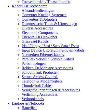
Toetsenborden / Toetsenborden
Kabels En Toebehoren
Afstandsbedieningen
Computer Koeling Systemen
Converters & Adapters
Diagnostische Tools & Uitrustingen
Diverse Accessoires
Electronic Components
Firewire En Usb-kabel
Glasvezel Kabels
Ide / Floppy / Scsi / Sas / Sata / Esata
Input Device Uitbreiding & Kvm-kabels
Netwerken Ethernet-kabels
Parallel / Serieel / Console Kabels
Pc-behuizingen
Rekken En Montage Accessoires
Schoonmaak Producten
Secure Access Controls
Telefoon & Modemkabels
Thunderbolt Cables
Veiligheid Inrichtingen & Accessoires
Verlichting Accessoires
Verloopkabels
Laptops & Netbooks
Batterijen