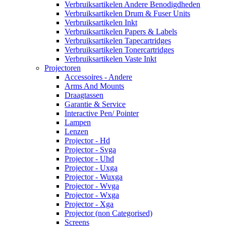
Verbruiksartikelen Andere Benodigdheden
Verbruiksartikelen Drum & Fuser Units
Verbruiksartikelen Inkt
Verbruiksartikelen Papers & Labels
Verbruiksartikelen Tapecartridges
Verbruiksartikelen Tonercartridges
Verbruiksartikelen Vaste Inkt
Projectoren
Accessoires - Andere
Arms And Mounts
Draagtassen
Garantie & Service
Interactive Pen/ Pointer
Lampen
Lenzen
Projector - Hd
Projector - Svga
Projector - Uhd
Projector - Uxga
Projector - Wuxga
Projector - Wvga
Projector - Wxga
Projector - Xga
Projector (non Categorised)
Screens