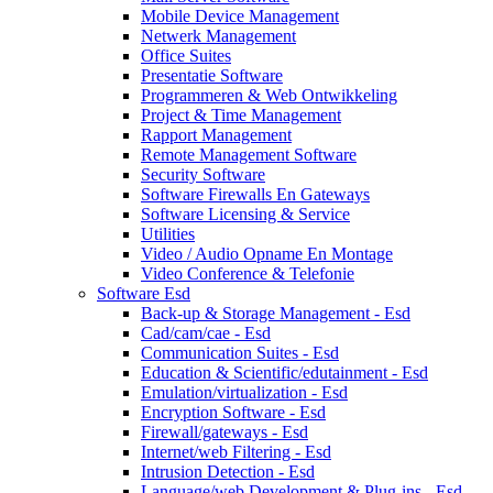
Mobile Device Management
Netwerk Management
Office Suites
Presentatie Software
Programmeren & Web Ontwikkeling
Project & Time Management
Rapport Management
Remote Management Software
Security Software
Software Firewalls En Gateways
Software Licensing & Service
Utilities
Video / Audio Opname En Montage
Video Conference & Telefonie
Software Esd
Back-up & Storage Management - Esd
Cad/cam/cae - Esd
Communication Suites - Esd
Education & Scientific/edutainment - Esd
Emulation/virtualization - Esd
Encryption Software - Esd
Firewall/gateways - Esd
Internet/web Filtering - Esd
Intrusion Detection - Esd
Language/web Development & Plug-ins - Esd