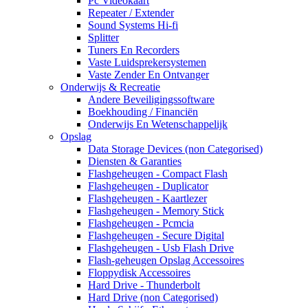
Pc Videokaart
Repeater / Extender
Sound Systems Hi-fi
Splitter
Tuners En Recorders
Vaste Luidsprekersystemen
Vaste Zender En Ontvanger
Onderwijs & Recreatie
Andere Beveiligingssoftware
Boekhouding / Financiën
Onderwijs En Wetenschappelijk
Opslag
Data Storage Devices (non Categorised)
Diensten & Garanties
Flashgeheugen - Compact Flash
Flashgeheugen - Duplicator
Flashgeheugen - Kaartlezer
Flashgeheugen - Memory Stick
Flashgeheugen - Pcmcia
Flashgeheugen - Secure Digital
Flashgeheugen - Usb Flash Drive
Flash-geheugen Opslag Accessoires
Floppydisk Accessoires
Hard Drive - Thunderbolt
Hard Drive (non Categorised)