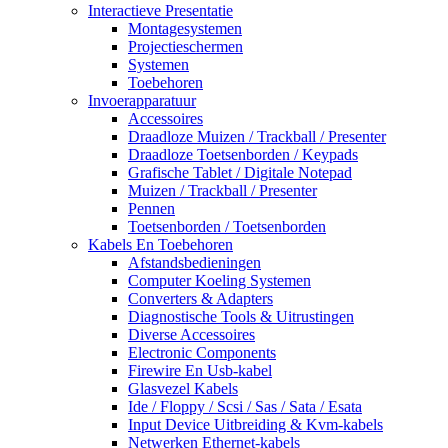
Interactieve Presentatie
Montagesystemen
Projectieschermen
Systemen
Toebehoren
Invoerapparatuur
Accessoires
Draadloze Muizen / Trackball / Presenter
Draadloze Toetsenborden / Keypads
Grafische Tablet / Digitale Notepad
Muizen / Trackball / Presenter
Pennen
Toetsenborden / Toetsenborden
Kabels En Toebehoren
Afstandsbedieningen
Computer Koeling Systemen
Converters & Adapters
Diagnostische Tools & Uitrustingen
Diverse Accessoires
Electronic Components
Firewire En Usb-kabel
Glasvezel Kabels
Ide / Floppy / Scsi / Sas / Sata / Esata
Input Device Uitbreiding & Kvm-kabels
Netwerken Ethernet-kabels