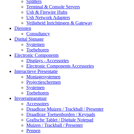
Splitters
Terminal & Console Servers
Usb & Firewire Hubs
Usb Network Adapters
Veiligheid Inrichtingen & Gateway
Diensten
Consultancy
Digital Signage
Systemen
Toebehoren
Electronic Components
Displays - Accessories
Electronic Components Accessories
Interactieve Presentatie
Montagesystemen
Projectieschermen
Systemen
Toebehoren
Invoerapparatuur
Accessoires
Draadloze Muizen / Trackball / Presenter
Draadloze Toetsenborden / Keypads
Grafische Tablet / Digitale Notepad
Muizen / Trackball / Presenter
Pennen