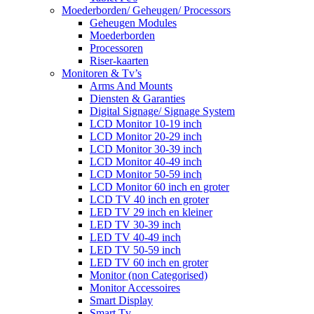
Moederborden/ Geheugen/ Processors
Geheugen Modules
Moederborden
Processoren
Riser-kaarten
Monitoren & Tv’s
Arms And Mounts
Diensten & Garanties
Digital Signage/ Signage System
LCD Monitor 10-19 inch
LCD Monitor 20-29 inch
LCD Monitor 30-39 inch
LCD Monitor 40-49 inch
LCD Monitor 50-59 inch
LCD Monitor 60 inch en groter
LCD TV 40 inch en groter
LED TV 29 inch en kleiner
LED TV 30-39 inch
LED TV 40-49 inch
LED TV 50-59 inch
LED TV 60 inch en groter
Monitor (non Categorised)
Monitor Accessoires
Smart Display
Smart Tv