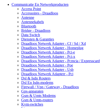
Communicatie En Netwerkproducten
Access Point
Accessoires - Draadloos
Antenne
Antennekabels
Bluetooth
Bridge - Draadloos
Data Switch
Diensten & Garanties
Draadloos Netwerk Adapter - Cf / Sd / Xd
Draadloos Netwerk Adapter - Homeplug
Draadloos Netwerk Adapter - Pci-e
Draadloos Netwerk Adapter - Pci-x
Draadloos Netwerk Adapter - Pcmcia / Expresscard
Draadloos Netwerk Adapter - Poe
Draadloos Netwerk Adapter - Usb
Draadloos Netwerk Adapterr - Pci
Dsl & Isdn Routers
Dsl En Isdn-modems
Firewall / Vpn / Gateway - Draadloos
Gps-apparaten
Gsm & Umts Modems
Gsm & Umts-routers
Kvm-switches