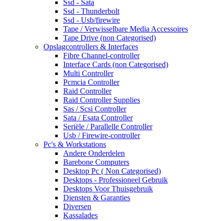
Ssd - Sata
Ssd - Thunderbolt
Ssd - Usb/firewire
Tape / Verwisselbare Media Accessoires
Tape Drive (non Categorised)
Opslagcontrollers & Interfaces
Fibre Channel-controller
Interface Cards (non Categorised)
Multi Controller
Pcmcia Controller
Raid Controller
Raid Controller Supplies
Sas / Scsi Controller
Sata / Esata Controller
Seriële / Parallelle Controller
Usb / Firewire-controller
Pc's & Workstations
Andere Onderdelen
Barebone Computers
Desktop Pc ( Non Categorised)
Desktops - Professioneel Gebruik
Desktops Voor Thuisgebruik
Diensten & Garanties
Diversen
Kassalades