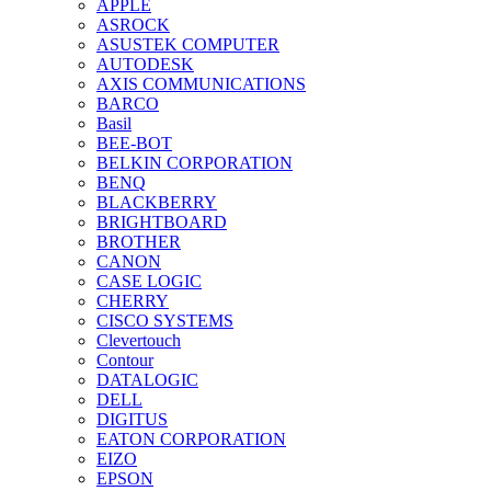
APPLE
ASROCK
ASUSTEK COMPUTER
AUTODESK
AXIS COMMUNICATIONS
BARCO
Basil
BEE-BOT
BELKIN CORPORATION
BENQ
BLACKBERRY
BRIGHTBOARD
BROTHER
CANON
CASE LOGIC
CHERRY
CISCO SYSTEMS
Clevertouch
Contour
DATALOGIC
DELL
DIGITUS
EATON CORPORATION
EIZO
EPSON