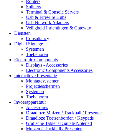
Routers
Splitters
Terminal & Console Servers
Usb & Firewire Hubs
Usb Network Adapters
Veiligheid Inrichtingen & Gateway
Diensten
Consultancy
Digital Signage
Systemen
Toebehoren
Electronic Components
Displays - Accessories
Electronic Components Accessories
Interactieve Presentatie
Montagesystemen
Projectieschermen
Systemen
Toebehoren
Invoerapparatuur
Accessoires
Draadloze Muizen / Trackball / Presenter
Draadloze Toetsenborden / Keypads
Grafische Tablet / Digitale Notepad
Muizen / Trackball / Presenter