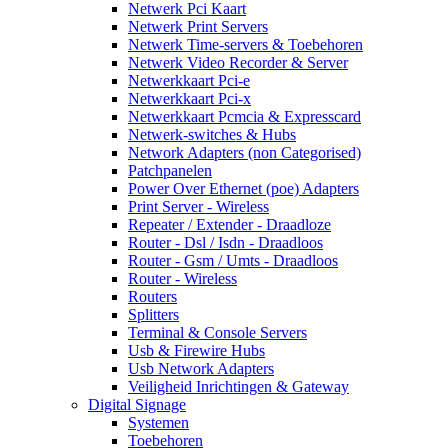
Netwerk Pci Kaart
Netwerk Print Servers
Netwerk Time-servers & Toebehoren
Netwerk Video Recorder & Server
Netwerkkaart Pci-e
Netwerkkaart Pci-x
Netwerkkaart Pcmcia & Expresscard
Netwerk-switches & Hubs
Network Adapters (non Categorised)
Patchpanelen
Power Over Ethernet (poe) Adapters
Print Server - Wireless
Repeater / Extender - Draadloze
Router - Dsl / Isdn - Draadloos
Router - Gsm / Umts - Draadloos
Router - Wireless
Routers
Splitters
Terminal & Console Servers
Usb & Firewire Hubs
Usb Network Adapters
Veiligheid Inrichtingen & Gateway
Digital Signage
Systemen
Toebehoren