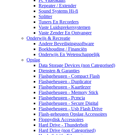
Pc Videokaart
Repeater / Extender
Sound Systems Hi-fi
Splitter
Tuners En Recorders
Vaste Luidsprekersystemen
Vaste Zender En Ontvanger
Onderwijs & Recreatie
Andere Beveiligingssoftware
Boekhouding / Financiën
Onderwijs En Wetenschappelijk
Opslag
Data Storage Devices (non Categorised)
Diensten & Garanties
Flashgeheugen - Compact Flash
Flashgeheugen - Duplicator
Flashgeheugen - Kaartlezer
Flashgeheugen - Memory Stick
Flashgeheugen - Pcmcia
Flashgeheugen - Secure Digital
Flashgeheugen - Usb Flash Drive
Flash-geheugen Opslag Accessoires
Floppydisk Accessoires
Hard Drive - Thunderbolt
Hard Drive (non Categorised)