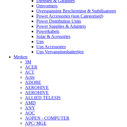
Diensten & Garanties
Omvormers
Overspanning Bescherming & Stabilisatoren
Power Accessories (non Categorised)
Power Distribution Units
Power Supplies & Adapters
Powerkabels
Solar & Acessories
Ups
Ups Accessoires
Ups Vervangingsbatterijen
Merken
3M
ACER
ACT
Activ
ADOBE
AEROHIVE
AEROHIVE
ALLIED TELESIS
AMD
ANY
AOC
AOPEN - COMPUTER
APC/ MGE