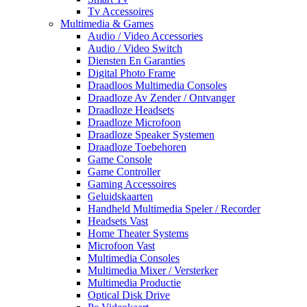
Tv Accessoires
Multimedia & Games
Audio / Video Accessories
Audio / Video Switch
Diensten En Garanties
Digital Photo Frame
Draadloos Multimedia Consoles
Draadloze Av Zender / Ontvanger
Draadloze Headsets
Draadloze Microfoon
Draadloze Speaker Systemen
Draadloze Toebehoren
Game Console
Game Controller
Gaming Accessoires
Geluidskaarten
Handheld Multimedia Speler / Recorder
Headsets Vast
Home Theater Systems
Microfoon Vast
Multimedia Consoles
Multimedia Mixer / Versterker
Multimedia Productie
Optical Disk Drive