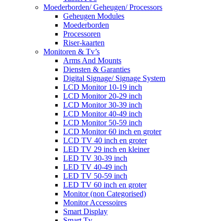
Moederborden/ Geheugen/ Processors
Geheugen Modules
Moederborden
Processoren
Riser-kaarten
Monitoren & Tv’s
Arms And Mounts
Diensten & Garanties
Digital Signage/ Signage System
LCD Monitor 10-19 inch
LCD Monitor 20-29 inch
LCD Monitor 30-39 inch
LCD Monitor 40-49 inch
LCD Monitor 50-59 inch
LCD Monitor 60 inch en groter
LCD TV 40 inch en groter
LED TV 29 inch en kleiner
LED TV 30-39 inch
LED TV 40-49 inch
LED TV 50-59 inch
LED TV 60 inch en groter
Monitor (non Categorised)
Monitor Accessoires
Smart Display
Smart Tv