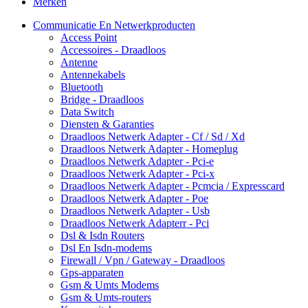
Merken
Communicatie En Netwerkproducten
Access Point
Accessoires - Draadloos
Antenne
Antennekabels
Bluetooth
Bridge - Draadloos
Data Switch
Diensten & Garanties
Draadloos Netwerk Adapter - Cf / Sd / Xd
Draadloos Netwerk Adapter - Homeplug
Draadloos Netwerk Adapter - Pci-e
Draadloos Netwerk Adapter - Pci-x
Draadloos Netwerk Adapter - Pcmcia / Expresscard
Draadloos Netwerk Adapter - Poe
Draadloos Netwerk Adapter - Usb
Draadloos Netwerk Adapterr - Pci
Dsl & Isdn Routers
Dsl En Isdn-modems
Firewall / Vpn / Gateway - Draadloos
Gps-apparaten
Gsm & Umts Modems
Gsm & Umts-routers