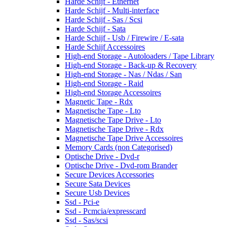
Harde Schijf - Ethernet
Harde Schijf - Multi-interface
Harde Schijf - Sas / Scsi
Harde Schijf - Sata
Harde Schijf - Usb / Firewire / E-sata
Harde Schijf Accessoires
High-end Storage - Autoloaders / Tape Library
High-end Storage - Back-up & Recovery
High-end Storage - Nas / Ndas / San
High-end Storage - Raid
High-end Storage Accessoires
Magnetic Tape - Rdx
Magnetische Tape - Lto
Magnetische Tape Drive - Lto
Magnetische Tape Drive - Rdx
Magnetische Tape Drive Accessoires
Memory Cards (non Categorised)
Optische Drive - Dvd-r
Optische Drive - Dvd-rom Brander
Secure Devices Accessories
Secure Sata Devices
Secure Usb Devices
Ssd - Pci-e
Ssd - Pcmcia/expresscard
Ssd - Sas/scsi