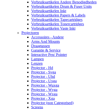
Verbruiksartikelen Andere Benodigdheden
Verbruiksartikelen Drum & Fuser Units
Verbruiksartikelen Inkt
Verbruiksartikelen Papers & Labels
Verbruiksartikelen Tapecartridges
Verbruiksartikelen Tonercartridges
Verbruiksartikelen Vaste Inkt
Projectoren
Accessoires - Andere
Arms And Mounts
Draagtassen
Garantie & Service
Interactive Pen/ Pointer
Lampen
Lenzen
Projector - Hd
Projector - Svga
Projector - Uhd
Projector - Uxga
Projector - Wuxga
Projector - Wvga
Projector - Wxga
Projector - Xga
Projector (non Categorised)
Screens