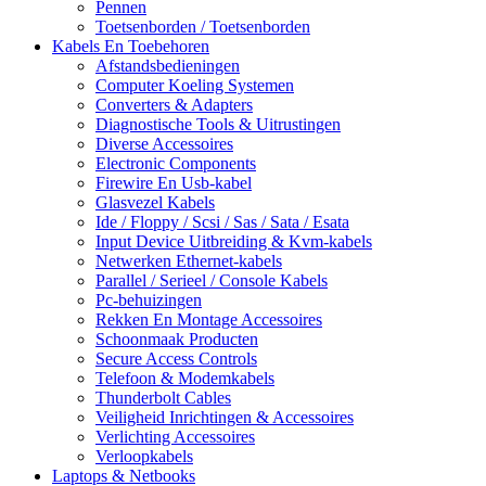
Pennen
Toetsenborden / Toetsenborden
Kabels En Toebehoren
Afstandsbedieningen
Computer Koeling Systemen
Converters & Adapters
Diagnostische Tools & Uitrustingen
Diverse Accessoires
Electronic Components
Firewire En Usb-kabel
Glasvezel Kabels
Ide / Floppy / Scsi / Sas / Sata / Esata
Input Device Uitbreiding & Kvm-kabels
Netwerken Ethernet-kabels
Parallel / Serieel / Console Kabels
Pc-behuizingen
Rekken En Montage Accessoires
Schoonmaak Producten
Secure Access Controls
Telefoon & Modemkabels
Thunderbolt Cables
Veiligheid Inrichtingen & Accessoires
Verlichting Accessoires
Verloopkabels
Laptops & Netbooks