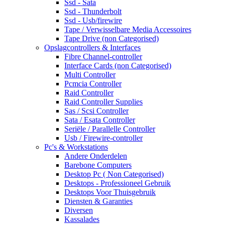
Ssd - Sata
Ssd - Thunderbolt
Ssd - Usb/firewire
Tape / Verwisselbare Media Accessoires
Tape Drive (non Categorised)
Opslagcontrollers & Interfaces
Fibre Channel-controller
Interface Cards (non Categorised)
Multi Controller
Pcmcia Controller
Raid Controller
Raid Controller Supplies
Sas / Scsi Controller
Sata / Esata Controller
Seriële / Parallelle Controller
Usb / Firewire-controller
Pc's & Workstations
Andere Onderdelen
Barebone Computers
Desktop Pc ( Non Categorised)
Desktops - Professioneel Gebruik
Desktops Voor Thuisgebruik
Diensten & Garanties
Diversen
Kassalades