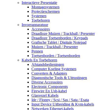
Interactieve Presentatie
Montagesystemen
Projectieschermen
Systemen
Toebehoren
Invoerapparatuur
Accessoires
Draadloze Muizen / Trackball / Presenter
Draadloze Toetsenborden / Keypads
Grafische Tablet / Digitale Notepad
Muizen / Trackball / Presenter
Pennen
Toetsenborden / Toetsenborden
Kabels En Toebehoren
Afstandsbedieningen
Computer Koeling Systemen
Converters & Adapters
Diagnostische Tools & Uitrustingen
Diverse Accessoires
Electronic Components
Firewire En Usb-kabel
Glasvezel Kabels
Ide / Floppy / Scsi / Sas / Sata / Esata
Input Device Uitbreiding & Kvm-kabels
Netwerken Ethernet-kabels