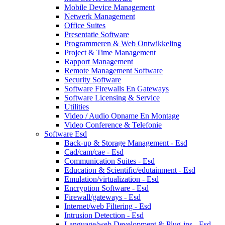
Mobile Device Management
Netwerk Management
Office Suites
Presentatie Software
Programmeren & Web Ontwikkeling
Project & Time Management
Rapport Management
Remote Management Software
Security Software
Software Firewalls En Gateways
Software Licensing & Service
Utilities
Video / Audio Opname En Montage
Video Conference & Telefonie
Software Esd
Back-up & Storage Management - Esd
Cad/cam/cae - Esd
Communication Suites - Esd
Education & Scientific/edutainment - Esd
Emulation/virtualization - Esd
Encryption Software - Esd
Firewall/gateways - Esd
Internet/web Filtering - Esd
Intrusion Detection - Esd
Language/web Development & Plug-ins - Esd