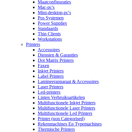
Maatconfiguraties
Mac-pc's
Mini-desktop-pc's
Pos Systemen
Power Supplies
Standaards
Thin Clients
Workstations
Printers
Accessoires
Diensten & Garanties
Dot Matrix Printers
Faxen
Inkjet Printers
Label Printers
Lamineerapparaat & Accessoires
Laser Printers
Led-printers
Linten Verbruiksartikelen
Multifunctionele Inkjet Printers
Multifunctionele Laser Printers
Multifunctionele Led Printers
Printer (non Categorised)
Rekenmachines En Typemachines
Thermische Printers