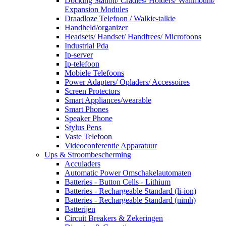
Docking Station/ Cradles/ Holders/ Wallmount/
Expansion Modules
Draadloze Telefoon / Walkie-talkie
Handheld/organizer
Headsets/ Handset/ Handfrees/ Microfoons
Industrial Pda
Ip-server
Ip-telefoon
Mobiele Telefoons
Power Adapters/ Opladers/ Accessoires
Screen Protectors
Smart Appliances/wearable
Smart Phones
Speaker Phone
Stylus Pens
Vaste Telefoon
Videoconferentie Apparatuur
Ups & Stroombescherming
Acculaders
Automatic Power Omschakelautomaten
Batteries - Button Cells - Lithium
Batteries - Rechargeable Standard (li-ion)
Batteries - Rechargeable Standard (nimh)
Batterijen
Circuit Breakers & Zekeringen