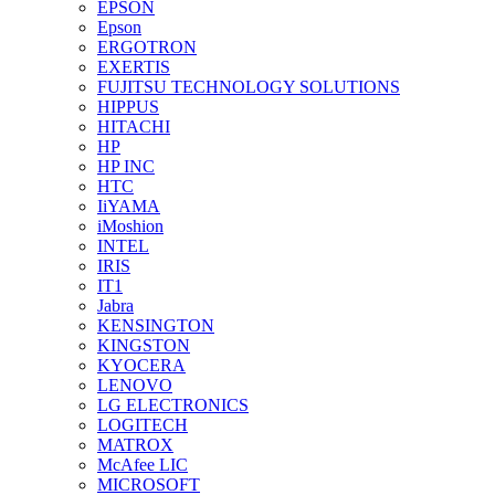
EPSON
Epson
ERGOTRON
EXERTIS
FUJITSU TECHNOLOGY SOLUTIONS
HIPPUS
HITACHI
HP
HP INC
HTC
IiYAMA
iMoshion
INTEL
IRIS
IT1
Jabra
KENSINGTON
KINGSTON
KYOCERA
LENOVO
LG ELECTRONICS
LOGITECH
MATROX
McAfee LIC
MICROSOFT