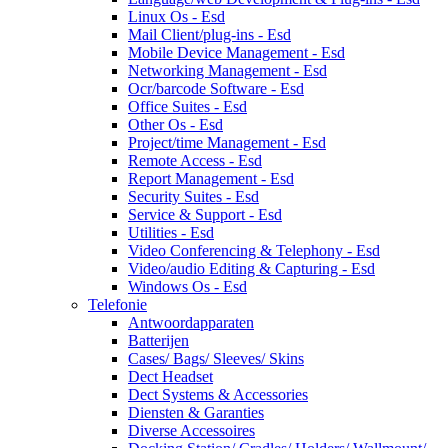
Linux Os - Esd
Mail Client/plug-ins - Esd
Mobile Device Management - Esd
Networking Management - Esd
Ocr/barcode Software - Esd
Office Suites - Esd
Other Os - Esd
Project/time Management - Esd
Remote Access - Esd
Report Management - Esd
Security Suites - Esd
Service & Support - Esd
Utilities - Esd
Video Conferencing & Telephony - Esd
Video/audio Editing & Capturing - Esd
Windows Os - Esd
Telefonie
Antwoordapparaten
Batterijen
Cases/ Bags/ Sleeves/ Skins
Dect Headset
Dect Systems & Accessories
Diensten & Garanties
Diverse Accessoires