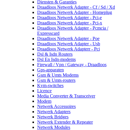
Diensten & Garanties
Draadloos Netwerk Adapter - Cf / Sd / Xd
Draadloos Netwerk Adapter - Homeplug
Draadloos Netwerk Adapter - Pci-e
Draadloos Netwerk Adapter - Pci-x
Draadloos Netwerk Adapter - Pcmcia /
Expresscard
Draadloos Netwerk Adapter - Poe
Draadloos Netwerk Adapter - Usb
Draadloos Netwerk Adapterr - Pci
Dsl & Isdn Routers
Dsl En Isdn-modems
Firewall / Vpn / Gateway - Draadloos
Gps-apparaten
Gsm & Umts Modems
Gsm & Umts-routers
Kvm-switches
Licence
Media Converter & Transceiver
Modem
Netwerk Accessoires
Netwerk Adapters
Netwerk Bridges
Netwerk Extender & Repeater
Netwerk Modules