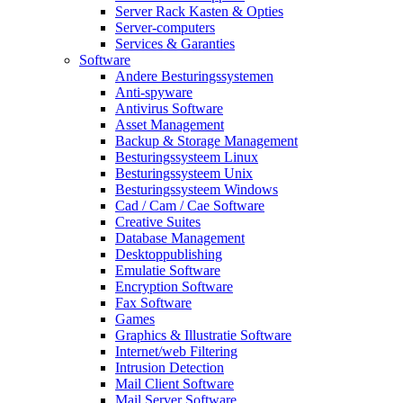
Server Rack Kasten & Opties
Server-computers
Services & Garanties
Software
Andere Besturingssystemen
Anti-spyware
Antivirus Software
Asset Management
Backup & Storage Management
Besturingssysteem Linux
Besturingssysteem Unix
Besturingssysteem Windows
Cad / Cam / Cae Software
Creative Suites
Database Management
Desktoppublishing
Emulatie Software
Encryption Software
Fax Software
Games
Graphics & Illustratie Software
Internet/web Filtering
Intrusion Detection
Mail Client Software
Mail Server Software