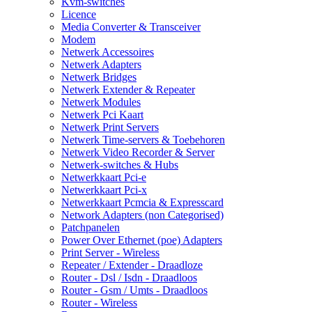
Kvm-switches
Licence
Media Converter & Transceiver
Modem
Netwerk Accessoires
Netwerk Adapters
Netwerk Bridges
Netwerk Extender & Repeater
Netwerk Modules
Netwerk Pci Kaart
Netwerk Print Servers
Netwerk Time-servers & Toebehoren
Netwerk Video Recorder & Server
Netwerk-switches & Hubs
Netwerkkaart Pci-e
Netwerkkaart Pci-x
Netwerkkaart Pcmcia & Expresscard
Network Adapters (non Categorised)
Patchpanelen
Power Over Ethernet (poe) Adapters
Print Server - Wireless
Repeater / Extender - Draadloze
Router - Dsl / Isdn - Draadloos
Router - Gsm / Umts - Draadloos
Router - Wireless