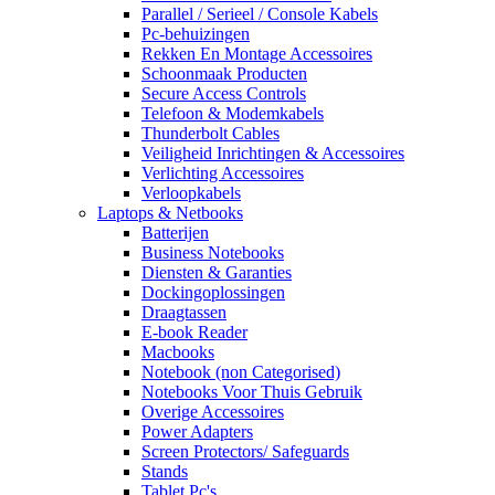
Parallel / Serieel / Console Kabels
Pc-behuizingen
Rekken En Montage Accessoires
Schoonmaak Producten
Secure Access Controls
Telefoon & Modemkabels
Thunderbolt Cables
Veiligheid Inrichtingen & Accessoires
Verlichting Accessoires
Verloopkabels
Laptops & Netbooks
Batterijen
Business Notebooks
Diensten & Garanties
Dockingoplossingen
Draagtassen
E-book Reader
Macbooks
Notebook (non Categorised)
Notebooks Voor Thuis Gebruik
Overige Accessoires
Power Adapters
Screen Protectors/ Safeguards
Stands
Tablet Pc's