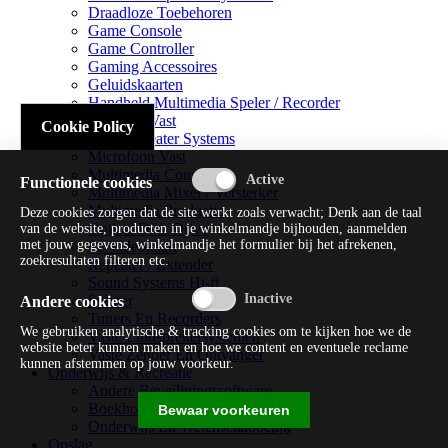
Draadloze Toebehoren
Game Console
Game Controller
Gaming Accessoires
Geluidskaarten
Handheld Multimedia Speler / Recorder
Headsets Vast
Cookie Policy
Home Theater Systems
Microfoon Vast
Multimedia Consoles
Functionele cookies
Multimedia Mixer / Versterker
Multimedia Productie
Deze cookies zorgen dat de site werkt zoals verwacht; Denk aan de taal
Optical Disk Drive
van de website, producten in je winkelmandje bijhouden, aanmelden
met jouw gegevens, winkelmandje het formulier bij het afrekenen,
Pc Videokaart
zoekresultaten filteren etc.
Repeater / Extender
Sound Systems Hi-fi
Splitter
Andere cookies
Tuners En Recorders
We gebruiken analytische & tracking cookies om te kijken hoe we de
Vaste Luidsprekersystemen
website beter kunnen maken en hoe we content en eventuele reclame
Vaste Zender En Ontvanger
kunnen afstemmen op jouw voorkeur.
Onderwijs & Recreatie
Andere Beveiligingssoftware
Boekhouding / Financiën
Bewaar voorkeuren
Onderwijs En Wetenschappelijk
Opslag