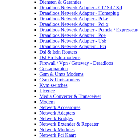
Diensten & Garanties
Draadloos Netwerk Adapter - Cf / Sd / Xd
Draadloos Netwerk Adapter - Homeplug
Draadloos Netwerk Adapter - Pci-e
Draadloos Netwerk Adapter - Pci-x
Draadloos Netwerk Adapter - Pcmcia / Expresscar
Draadloos Netwerk Adapter - Poe
Draadloos Netwerk Adapter - Usb
Draadloos Netwerk Adapterr - Pci
Dsl & Isdn Routers
Dsl En Isdn-modems
Firewall / Vpn / Gateway - Draadloos
Gps-apparaten
Gsm & Umts Modems
Gsm & Umts-routers
Kvm-switches
Licence
Media Converter & Transceiver
Modem
Netwerk Accessoires
Netwerk Adapters
Netwerk Bridges
Netwerk Extender & Repeater
Netwerk Modules
Netwerk Pci Kaart