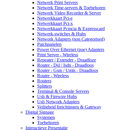
Netwerk Print Servers
Netwerk Time-servers & Toebehoren
Netwerk Video Recorder & Server
Netwerkkaart Pci-e
Netwerkkaart Pci-x
Netwerkkaart Pcmcia & Expresscard
Netwerk-switches & Hubs
Network Adapters (non Categorised)
Patchpanelen
Power Over Ethernet (poe) Adapters
Print Server - Wireless
Repeater / Extender - Draadloze
Router - Dsl / Isdn - Draadloos
Router - Gsm / Umts - Draadloos
Router - Wireless
Routers
Splitters
Terminal & Console Servers
Usb & Firewire Hubs
Usb Network Adapters
Veiligheid Inrichtingen & Gateway
Digital Signage
Systemen
Toebehoren
Interactieve Presentatie