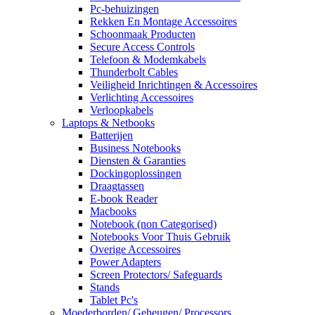
Pc-behuizingen
Rekken En Montage Accessoires
Schoonmaak Producten
Secure Access Controls
Telefoon & Modemkabels
Thunderbolt Cables
Veiligheid Inrichtingen & Accessoires
Verlichting Accessoires
Verloopkabels
Laptops & Netbooks
Batterijen
Business Notebooks
Diensten & Garanties
Dockingoplossingen
Draagtassen
E-book Reader
Macbooks
Notebook (non Categorised)
Notebooks Voor Thuis Gebruik
Overige Accessoires
Power Adapters
Screen Protectors/ Safeguards
Stands
Tablet Pc's
Moederborden/ Geheugen/ Processors