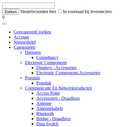
Sleutelwoorden hier
In voorraad bij leveranciers
0
Geavanceerd zoeken
Account
Nieuwsbrief
Categorieën
Diensten
Consultancy
Electronic Components
Displays - Accessories
Electronic Components Accessories
Populair
Populair
Communicatie En Netwerkproducten
Access Point
Accessoires - Draadloos
Antenne
Antennekabels
Bluetooth
Bridge - Draadloos
Data Switch