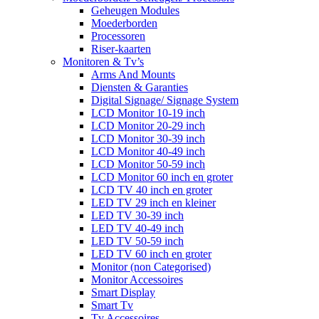
Geheugen Modules
Moederborden
Processoren
Riser-kaarten
Monitoren & Tv’s
Arms And Mounts
Diensten & Garanties
Digital Signage/ Signage System
LCD Monitor 10-19 inch
LCD Monitor 20-29 inch
LCD Monitor 30-39 inch
LCD Monitor 40-49 inch
LCD Monitor 50-59 inch
LCD Monitor 60 inch en groter
LCD TV 40 inch en groter
LED TV 29 inch en kleiner
LED TV 30-39 inch
LED TV 40-49 inch
LED TV 50-59 inch
LED TV 60 inch en groter
Monitor (non Categorised)
Monitor Accessoires
Smart Display
Smart Tv
Tv Accessoires