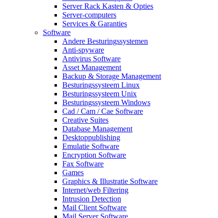
Server Rack Kasten & Opties
Server-computers
Services & Garanties
Software
Andere Besturingssystemen
Anti-spyware
Antivirus Software
Asset Management
Backup & Storage Management
Besturingssysteem Linux
Besturingssysteem Unix
Besturingssysteem Windows
Cad / Cam / Cae Software
Creative Suites
Database Management
Desktoppublishing
Emulatie Software
Encryption Software
Fax Software
Games
Graphics & Illustratie Software
Internet/web Filtering
Intrusion Detection
Mail Client Software
Mail Server Software