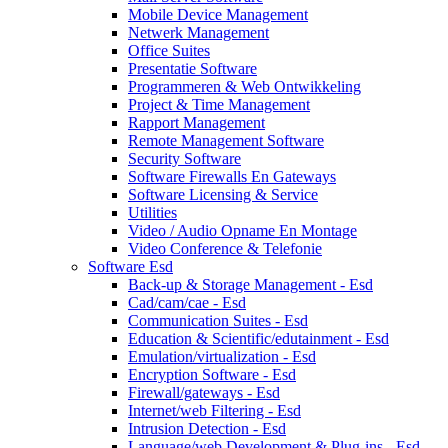
Mobile Device Management
Netwerk Management
Office Suites
Presentatie Software
Programmeren & Web Ontwikkeling
Project & Time Management
Rapport Management
Remote Management Software
Security Software
Software Firewalls En Gateways
Software Licensing & Service
Utilities
Video / Audio Opname En Montage
Video Conference & Telefonie
Software Esd
Back-up & Storage Management - Esd
Cad/cam/cae - Esd
Communication Suites - Esd
Education & Scientific/edutainment - Esd
Emulation/virtualization - Esd
Encryption Software - Esd
Firewall/gateways - Esd
Internet/web Filtering - Esd
Intrusion Detection - Esd
Language/web Development & Plug-ins - Esd