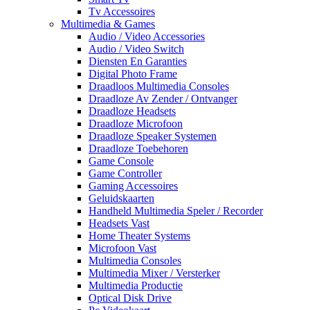
Tv Accessoires
Multimedia & Games
Audio / Video Accessories
Audio / Video Switch
Diensten En Garanties
Digital Photo Frame
Draadloos Multimedia Consoles
Draadloze Av Zender / Ontvanger
Draadloze Headsets
Draadloze Microfoon
Draadloze Speaker Systemen
Draadloze Toebehoren
Game Console
Game Controller
Gaming Accessoires
Geluidskaarten
Handheld Multimedia Speler / Recorder
Headsets Vast
Home Theater Systems
Microfoon Vast
Multimedia Consoles
Multimedia Mixer / Versterker
Multimedia Productie
Optical Disk Drive