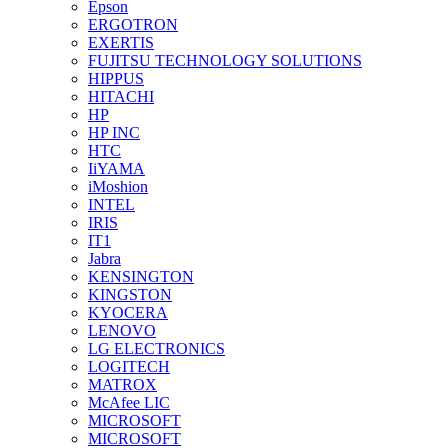
Epson
ERGOTRON
EXERTIS
FUJITSU TECHNOLOGY SOLUTIONS
HIPPUS
HITACHI
HP
HP INC
HTC
IiYAMA
iMoshion
INTEL
IRIS
IT1
Jabra
KENSINGTON
KINGSTON
KYOCERA
LENOVO
LG ELECTRONICS
LOGITECH
MATROX
McAfee LIC
MICROSOFT
MICROSOFT