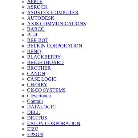
APPLE
ASROCK
ASUSTEK COMPUTER
AUTODESK
AXIS COMMUNICATIONS
BARCO
Basil
BEE-BOT
BELKIN CORPORATION
BENQ
BLACKBERRY
BRIGHTBOARD
BROTHER
CANON
CASE LOGIC
CHERRY
CISCO SYSTEMS
Clevertouch
Contour
DATALOGIC
DELL
DIGITUS
EATON CORPORATION
EIZO
EPSON