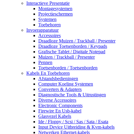
Interactieve Presentatie
Montagesystemen
Projectieschermen
Systemen
Toebehoren
Invoerapparatuur
Accessoires
Draadloze Muizen / Trackball / Presenter
Draadloze Toetsenborden / Keypads
Grafische Tablet / Digitale Notepad
Muizen / Trackball / Presenter
Pennen
Toetsenborden / Toetsenborden
Kabels En Toebehoren
Afstandsbedieningen
Computer Koeling Systemen
Converters & Adapters
Diagnostische Tools & Uitrustingen
Diverse Accessoires
Electronic Components
Firewire En Usb-kabel
Glasvezel Kabels
Ide / Floppy / Scsi / Sas / Sata / Esata
Input Device Uitbreiding & Kvm-kabels
Netwerken Ethernet-kabels