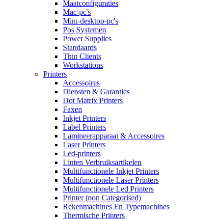
Maatconfiguraties
Mac-pc's
Mini-desktop-pc's
Pos Systemen
Power Supplies
Standaards
Thin Clients
Workstations
Printers
Accessoires
Diensten & Garanties
Dot Matrix Printers
Faxen
Inkjet Printers
Label Printers
Lamineerapparaat & Accessoires
Laser Printers
Led-printers
Linten Verbruiksartikelen
Multifunctionele Inkjet Printers
Multifunctionele Laser Printers
Multifunctionele Led Printers
Printer (non Categorised)
Rekenmachines En Typemachines
Thermische Printers