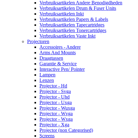
Verbruiksartikelen Andere Benodigdheden
Verbruiksartikelen Drum & Fuser Units
Verbruiksartikelen Inkt
Verbruiksartikelen Papers & Labels
Verbruiksartikelen Tapecartridges
Verbruiksartikelen Tonercartridges
Verbruiksartikelen Vaste Inkt
Projectoren
Accessoires - Andere
Arms And Mounts
Draagtassen
Garantie & Service
Interactive Pen/ Pointer
Lampen
Lenzen
Projector - Hd
Projector - Svga
Projector - Uhd
Projector - Uxga
Projector - Wuxga
Projector - Wvga
Projector - Wxga
Projector - Xga
Projector (non Categorised)
Screens