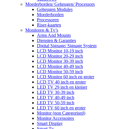
Moederborden/ Geheugen/ Processors
Geheugen Modules
Moederborden
Processoren
Riser-kaarten
Monitoren & Tv’s
Arms And Mounts
Diensten & Garanties
Digital Signage/ Signage System
LCD Monitor 10-19 inch
LCD Monitor 20-29 inch
LCD Monitor 30-39 inch
LCD Monitor 40-49 inch
LCD Monitor 50-59 inch
LCD Monitor 60 inch en groter
LCD TV 40 inch en groter
LED TV 29 inch en kleiner
LED TV 30-39 inch
LED TV 40-49 inch
LED TV 50-59 inch
LED TV 60 inch en groter
Monitor (non Categorised)
Monitor Accessoires
Smart Display
Smart Tv