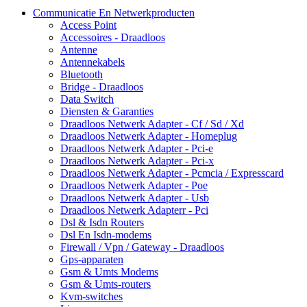
Communicatie En Netwerkproducten
Access Point
Accessoires - Draadloos
Antenne
Antennekabels
Bluetooth
Bridge - Draadloos
Data Switch
Diensten & Garanties
Draadloos Netwerk Adapter - Cf / Sd / Xd
Draadloos Netwerk Adapter - Homeplug
Draadloos Netwerk Adapter - Pci-e
Draadloos Netwerk Adapter - Pci-x
Draadloos Netwerk Adapter - Pcmcia / Expresscard
Draadloos Netwerk Adapter - Poe
Draadloos Netwerk Adapter - Usb
Draadloos Netwerk Adapterr - Pci
Dsl & Isdn Routers
Dsl En Isdn-modems
Firewall / Vpn / Gateway - Draadloos
Gps-apparaten
Gsm & Umts Modems
Gsm & Umts-routers
Kvm-switches