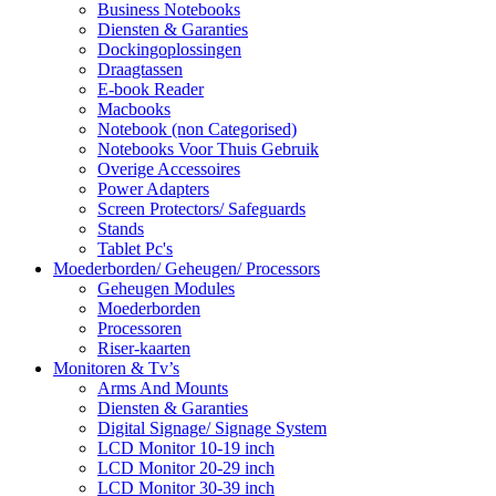
Business Notebooks
Diensten & Garanties
Dockingoplossingen
Draagtassen
E-book Reader
Macbooks
Notebook (non Categorised)
Notebooks Voor Thuis Gebruik
Overige Accessoires
Power Adapters
Screen Protectors/ Safeguards
Stands
Tablet Pc's
Moederborden/ Geheugen/ Processors
Geheugen Modules
Moederborden
Processoren
Riser-kaarten
Monitoren & Tv’s
Arms And Mounts
Diensten & Garanties
Digital Signage/ Signage System
LCD Monitor 10-19 inch
LCD Monitor 20-29 inch
LCD Monitor 30-39 inch