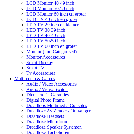
LCD Monitor 40-49 inch
LCD Monitor 50-59 inch
LCD Monitor 60 inch en groter
LCD TV 40 inch en groter
LED TV 29 inch en kleiner
LED TV 30-39 inch
LED TV 40-49 inch
LED TV 50-59 inch
LED TV 60 inch en groter
Monitor (non Categorised)
Monitor Accessoires
Smart Display
Smart Tv
Tv Accessoires
Multimedia & Games
Audio / Video Accessories
Audio / Video Switch
Diensten En Garanties
Digital Photo Frame
Draadloos Multimedia Consoles
Draadloze Av Zender / Ontvanger
Draadloze Headsets
Draadloze Microfoon
Draadloze Speaker Systemen
Draadloze Toebehoren