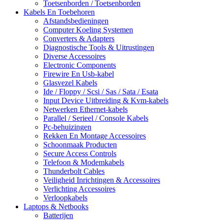
Toetsenborden / Toetsenborden
Kabels En Toebehoren
Afstandsbedieningen
Computer Koeling Systemen
Converters & Adapters
Diagnostische Tools & Uitrustingen
Diverse Accessoires
Electronic Components
Firewire En Usb-kabel
Glasvezel Kabels
Ide / Floppy / Scsi / Sas / Sata / Esata
Input Device Uitbreiding & Kvm-kabels
Netwerken Ethernet-kabels
Parallel / Serieel / Console Kabels
Pc-behuizingen
Rekken En Montage Accessoires
Schoonmaak Producten
Secure Access Controls
Telefoon & Modemkabels
Thunderbolt Cables
Veiligheid Inrichtingen & Accessoires
Verlichting Accessoires
Verloopkabels
Laptops & Netbooks
Batterijen