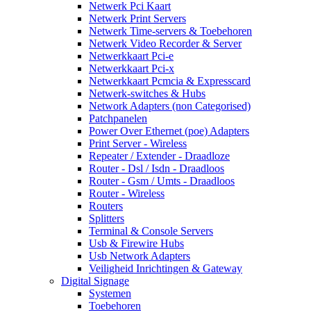
Netwerk Pci Kaart
Netwerk Print Servers
Netwerk Time-servers & Toebehoren
Netwerk Video Recorder & Server
Netwerkkaart Pci-e
Netwerkkaart Pci-x
Netwerkkaart Pcmcia & Expresscard
Netwerk-switches & Hubs
Network Adapters (non Categorised)
Patchpanelen
Power Over Ethernet (poe) Adapters
Print Server - Wireless
Repeater / Extender - Draadloze
Router - Dsl / Isdn - Draadloos
Router - Gsm / Umts - Draadloos
Router - Wireless
Routers
Splitters
Terminal & Console Servers
Usb & Firewire Hubs
Usb Network Adapters
Veiligheid Inrichtingen & Gateway
Digital Signage
Systemen
Toebehoren