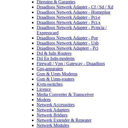
Diensten & Garanties
Draadloos Netwerk Adapter - Cf / Sd / Xd
Draadloos Netwerk Adapter - Homeplug
Draadloos Netwerk Adapter - Pci-e
Draadloos Netwerk Adapter - Pci-x
Draadloos Netwerk Adapter - Pcmcia /
Expresscard
Draadloos Netwerk Adapter - Poe
Draadloos Netwerk Adapter - Usb
Draadloos Netwerk Adapterr - Pci
Dsl & Isdn Routers
Dsl En Isdn-modems
Firewall / Vpn / Gateway - Draadloos
Gps-apparaten
Gsm & Umts Modems
Gsm & Umts-routers
Kvm-switches
Licence
Media Converter & Transceiver
Modem
Netwerk Accessoires
Netwerk Adapters
Netwerk Bridges
Netwerk Extender & Repeater
Netwerk Modules