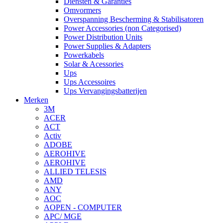
Diensten & Garanties
Omvormers
Overspanning Bescherming & Stabilisatoren
Power Accessories (non Categorised)
Power Distribution Units
Power Supplies & Adapters
Powerkabels
Solar & Acessories
Ups
Ups Accessoires
Ups Vervangingsbatterijen
Merken
3M
ACER
ACT
Activ
ADOBE
AEROHIVE
AEROHIVE
ALLIED TELESIS
AMD
ANY
AOC
AOPEN - COMPUTER
APC/ MGE