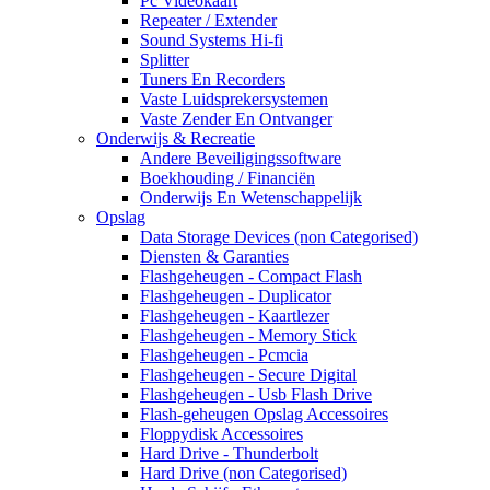
Pc Videokaart
Repeater / Extender
Sound Systems Hi-fi
Splitter
Tuners En Recorders
Vaste Luidsprekersystemen
Vaste Zender En Ontvanger
Onderwijs & Recreatie
Andere Beveiligingssoftware
Boekhouding / Financiën
Onderwijs En Wetenschappelijk
Opslag
Data Storage Devices (non Categorised)
Diensten & Garanties
Flashgeheugen - Compact Flash
Flashgeheugen - Duplicator
Flashgeheugen - Kaartlezer
Flashgeheugen - Memory Stick
Flashgeheugen - Pcmcia
Flashgeheugen - Secure Digital
Flashgeheugen - Usb Flash Drive
Flash-geheugen Opslag Accessoires
Floppydisk Accessoires
Hard Drive - Thunderbolt
Hard Drive (non Categorised)