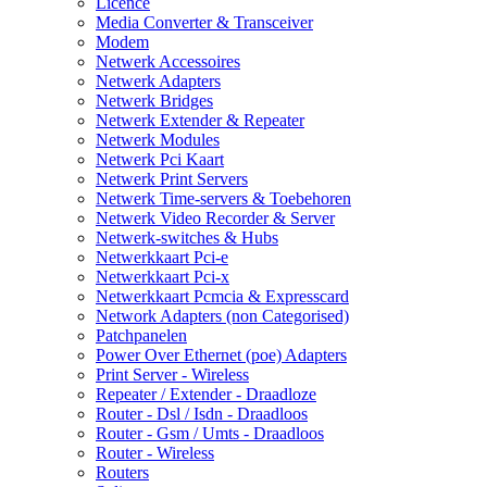
Licence
Media Converter & Transceiver
Modem
Netwerk Accessoires
Netwerk Adapters
Netwerk Bridges
Netwerk Extender & Repeater
Netwerk Modules
Netwerk Pci Kaart
Netwerk Print Servers
Netwerk Time-servers & Toebehoren
Netwerk Video Recorder & Server
Netwerk-switches & Hubs
Netwerkkaart Pci-e
Netwerkkaart Pci-x
Netwerkkaart Pcmcia & Expresscard
Network Adapters (non Categorised)
Patchpanelen
Power Over Ethernet (poe) Adapters
Print Server - Wireless
Repeater / Extender - Draadloze
Router - Dsl / Isdn - Draadloos
Router - Gsm / Umts - Draadloos
Router - Wireless
Routers