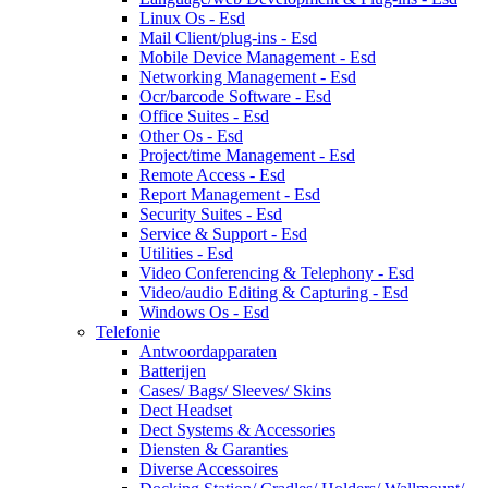
Linux Os - Esd
Mail Client/plug-ins - Esd
Mobile Device Management - Esd
Networking Management - Esd
Ocr/barcode Software - Esd
Office Suites - Esd
Other Os - Esd
Project/time Management - Esd
Remote Access - Esd
Report Management - Esd
Security Suites - Esd
Service & Support - Esd
Utilities - Esd
Video Conferencing & Telephony - Esd
Video/audio Editing & Capturing - Esd
Windows Os - Esd
Telefonie
Antwoordapparaten
Batterijen
Cases/ Bags/ Sleeves/ Skins
Dect Headset
Dect Systems & Accessories
Diensten & Garanties
Diverse Accessoires