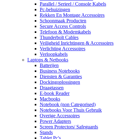
Parallel / Serieel / Console Kabels
Pc-behuizingen
Rekken En Montage Accessoires
Schoonmaak Producten
Secure Access Controls
Telefoon & Modemkabels
Thunderbolt Cables
Veiligheid Inrichtingen & Accessoires
Verlichting Accessoires
Verloopkabels
Laptops & Netbooks
Batterijen
Business Notebooks
Diensten & Garanties
Dockingoplossingen
Draagtassen
E-book Reader
Macbooks
Notebook (non Categorised)
Notebooks Voor Thuis Gebruik
Overige Accessoires
Power Adapters
Screen Protectors/ Safeguards
Stands
Tablet Pc's