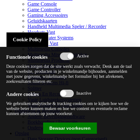
Game Console
Game Controller
Gaming Accessoires
Geluidskaarten
Handheld Multimedia Speler / Recorder
Headsets Vast
Home Theater Systems
Cookie Policy
Microfoon Vast
Multimedia Consoles
Multimedia Mixer / Versterker
Functionele cookies
Multimedia Productie
Optical Disk Drive
Deze cookies zorgen dat de site werkt zoals verwacht; Denk aan de taal
Pc Videokaart
van de website, producten in je winkelmandje bijhouden, aanmelden
met jouw gegevens, winkelmandje het formulier bij het afrekenen,
Repeater / Extender
zoekresultaten filteren etc.
Sound Systems Hi-fi
Splitter
Tuners En Recorders
Andere cookies
Vaste Luidsprekersystemen
We gebruiken analytische & tracking cookies om te kijken hoe we de
Vaste Zender En Ontvanger
website beter kunnen maken en hoe we content en eventuele reclame
Onderwijs & Recreatie
kunnen afstemmen op jouw voorkeur.
Andere Beveiligingssoftware
Boekhouding / Financiën
Onderwijs En Wetenschappelijk
Bewaar voorkeuren
Opslag
Data Storage Devices (non Categorised)