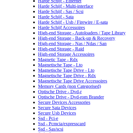
Harde Schijf - Ethernet
Harde Schijf - Multi-interface
Harde Schijf - Sas / Scsi
Harde Schijf - Sata
Harde Schijf - Usb / Firewire / E-sata
Harde Schijf Accessoires
High-end Storage - Autoloaders / Tape Library
High-end Storage - Back-up & Recovery
High-end Storage - Nas / Ndas / San
High-end Storage - Raid
High-end Storage Accessoires
Magnetic Tape - Rdx
Magnetische Tape - Lto
Magnetische Tape Drive - Lto
Magnetische Tape Drive - Rdx
Magnetische Tape Drive Accessoires
Memory Cards (non Categorised)
Optische Drive - Dvd-r
Optische Drive - Dvd-rom Brander
Secure Devices Accessories
Secure Sata Devices
Secure Usb Devices
Ssd - Pci-e
Ssd - Pcmcia/expresscard
Ssd - Sas/scsi