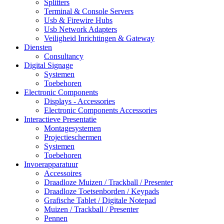
Splitters
Terminal & Console Servers
Usb & Firewire Hubs
Usb Network Adapters
Veiligheid Inrichtingen & Gateway
Diensten
Consultancy
Digital Signage
Systemen
Toebehoren
Electronic Components
Displays - Accessories
Electronic Components Accessories
Interactieve Presentatie
Montagesystemen
Projectieschermen
Systemen
Toebehoren
Invoerapparatuur
Accessoires
Draadloze Muizen / Trackball / Presenter
Draadloze Toetsenborden / Keypads
Grafische Tablet / Digitale Notepad
Muizen / Trackball / Presenter
Pennen