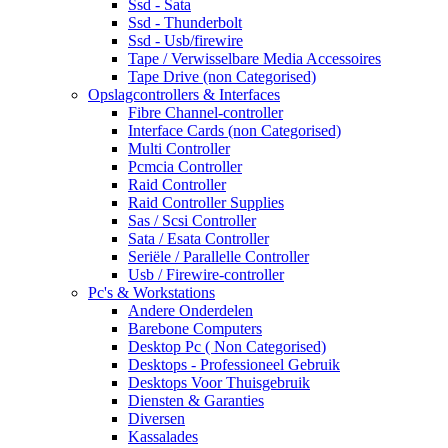
Ssd - Sata
Ssd - Thunderbolt
Ssd - Usb/firewire
Tape / Verwisselbare Media Accessoires
Tape Drive (non Categorised)
Opslagcontrollers & Interfaces
Fibre Channel-controller
Interface Cards (non Categorised)
Multi Controller
Pcmcia Controller
Raid Controller
Raid Controller Supplies
Sas / Scsi Controller
Sata / Esata Controller
Seriële / Parallelle Controller
Usb / Firewire-controller
Pc's & Workstations
Andere Onderdelen
Barebone Computers
Desktop Pc ( Non Categorised)
Desktops - Professioneel Gebruik
Desktops Voor Thuisgebruik
Diensten & Garanties
Diversen
Kassalades