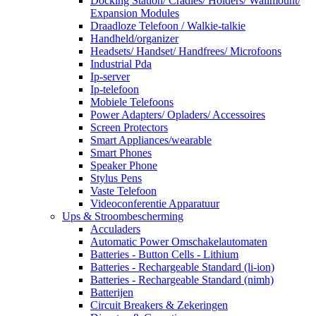
Docking Station/ Cradles/ Holders/ Wallmount/
Expansion Modules
Draadloze Telefoon / Walkie-talkie
Handheld/organizer
Headsets/ Handset/ Handfrees/ Microfoons
Industrial Pda
Ip-server
Ip-telefoon
Mobiele Telefoons
Power Adapters/ Opladers/ Accessoires
Screen Protectors
Smart Appliances/wearable
Smart Phones
Speaker Phone
Stylus Pens
Vaste Telefoon
Videoconferentie Apparatuur
Ups & Stroombescherming
Acculaders
Automatic Power Omschakelautomaten
Batteries - Button Cells - Lithium
Batteries - Rechargeable Standard (li-ion)
Batteries - Rechargeable Standard (nimh)
Batterijen
Circuit Breakers & Zekeringen