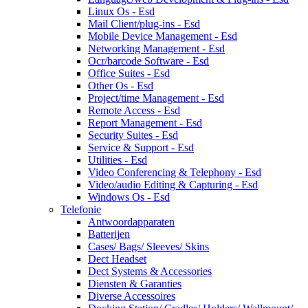
Linux Os - Esd
Mail Client/plug-ins - Esd
Mobile Device Management - Esd
Networking Management - Esd
Ocr/barcode Software - Esd
Office Suites - Esd
Other Os - Esd
Project/time Management - Esd
Remote Access - Esd
Report Management - Esd
Security Suites - Esd
Service & Support - Esd
Utilities - Esd
Video Conferencing & Telephony - Esd
Video/audio Editing & Capturing - Esd
Windows Os - Esd
Telefonie
Antwoordapparaten
Batterijen
Cases/ Bags/ Sleeves/ Skins
Dect Headset
Dect Systems & Accessories
Diensten & Garanties
Diverse Accessoires