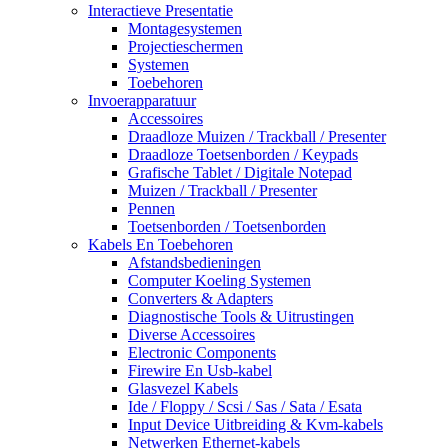
Interactieve Presentatie
Montagesystemen
Projectieschermen
Systemen
Toebehoren
Invoerapparatuur
Accessoires
Draadloze Muizen / Trackball / Presenter
Draadloze Toetsenborden / Keypads
Grafische Tablet / Digitale Notepad
Muizen / Trackball / Presenter
Pennen
Toetsenborden / Toetsenborden
Kabels En Toebehoren
Afstandsbedieningen
Computer Koeling Systemen
Converters & Adapters
Diagnostische Tools & Uitrustingen
Diverse Accessoires
Electronic Components
Firewire En Usb-kabel
Glasvezel Kabels
Ide / Floppy / Scsi / Sas / Sata / Esata
Input Device Uitbreiding & Kvm-kabels
Netwerken Ethernet-kabels