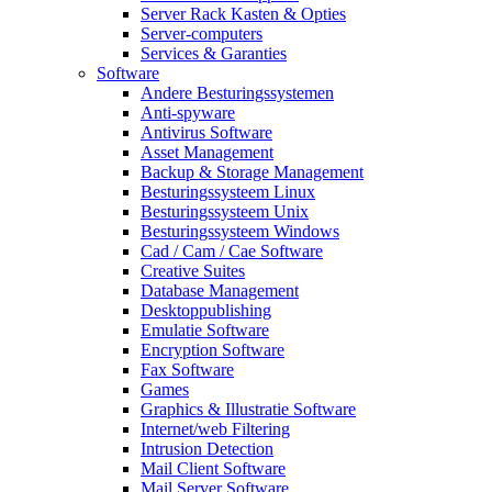
Server Rack Kasten & Opties
Server-computers
Services & Garanties
Software
Andere Besturingssystemen
Anti-spyware
Antivirus Software
Asset Management
Backup & Storage Management
Besturingssysteem Linux
Besturingssysteem Unix
Besturingssysteem Windows
Cad / Cam / Cae Software
Creative Suites
Database Management
Desktoppublishing
Emulatie Software
Encryption Software
Fax Software
Games
Graphics & Illustratie Software
Internet/web Filtering
Intrusion Detection
Mail Client Software
Mail Server Software