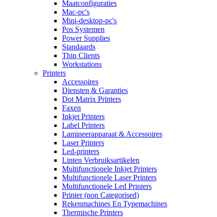
Maatconfiguraties
Mac-pc's
Mini-desktop-pc's
Pos Systemen
Power Supplies
Standaards
Thin Clients
Workstations
Printers
Accessoires
Diensten & Garanties
Dot Matrix Printers
Faxen
Inkjet Printers
Label Printers
Lamineerapparaat & Accessoires
Laser Printers
Led-printers
Linten Verbruiksartikelen
Multifunctionele Inkjet Printers
Multifunctionele Laser Printers
Multifunctionele Led Printers
Printer (non Categorised)
Rekenmachines En Typemachines
Thermische Printers