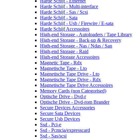
Harde Schijf - Ethernet
Harde Schijf - Multi-interface
Harde Schijf - Sas / Scsi
Harde Schijf - Sata
Harde Schijf - Usb / Firewire / E-sata
Harde Schijf Accessoires
High-end Storage - Autoloaders / Tape Library
High-end Storage - Back-up & Recovery
High-end Storage - Nas / Ndas / San
High-end Storage - Raid
High-end Storage Accessoires
Magnetic Tape - Rdx
Magnetische Tape - Lto
Magnetische Tape Drive - Lto
Magnetische Tape Drive - Rdx
Magnetische Tape Drive Accessoires
Memory Cards (non Categorised)
Optische Drive - Dvd-r
Optische Drive - Dvd-rom Brander
Secure Devices Accessories
Secure Sata Devices
Secure Usb Devices
Ssd - Pci-e
Ssd - Pcmcia/expresscard
Ssd - Sas/scsi