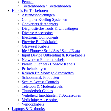
Pennen
Toetsenborden / Toetsenborden
Kabels En Toebehoren
Afstandsbedieningen
Computer Koeling Systemen
Converters & Adapters
Diagnostische Tools & Uitrustingen
Diverse Accessoires
Electronic Components
Firewire En Usb-kabel
Glasvezel Kabels
Ide / Floppy / Scsi / Sas / Sata / Esata
Input Device Uitbreiding & Kvm-kabels
Netwerken Ethernet-kabels
Parallel / Serieel / Console Kabels
Pc-behuizingen
Rekken En Montage Accessoires
Schoonmaak Producten
Secure Access Controls
Telefoon & Modemkabels
Thunderbolt Cables
Veiligheid Inrichtingen & Accessoires
Verlichting Accessoires
Verloopkabels
Laptops & Netbooks