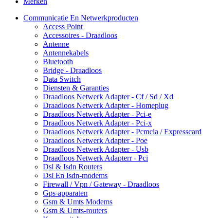
Merken
Communicatie En Netwerkproducten
Access Point
Accessoires - Draadloos
Antenne
Antennekabels
Bluetooth
Bridge - Draadloos
Data Switch
Diensten & Garanties
Draadloos Netwerk Adapter - Cf / Sd / Xd
Draadloos Netwerk Adapter - Homeplug
Draadloos Netwerk Adapter - Pci-e
Draadloos Netwerk Adapter - Pci-x
Draadloos Netwerk Adapter - Pcmcia / Expresscard
Draadloos Netwerk Adapter - Poe
Draadloos Netwerk Adapter - Usb
Draadloos Netwerk Adapterr - Pci
Dsl & Isdn Routers
Dsl En Isdn-modems
Firewall / Vpn / Gateway - Draadloos
Gps-apparaten
Gsm & Umts Modems
Gsm & Umts-routers