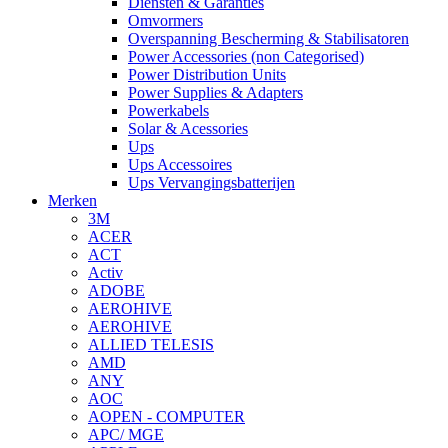
Diensten & Garanties
Omvormers
Overspanning Bescherming & Stabilisatoren
Power Accessories (non Categorised)
Power Distribution Units
Power Supplies & Adapters
Powerkabels
Solar & Acessories
Ups
Ups Accessoires
Ups Vervangingsbatterijen
Merken
3M
ACER
ACT
Activ
ADOBE
AEROHIVE
AEROHIVE
ALLIED TELESIS
AMD
ANY
AOC
AOPEN - COMPUTER
APC/ MGE