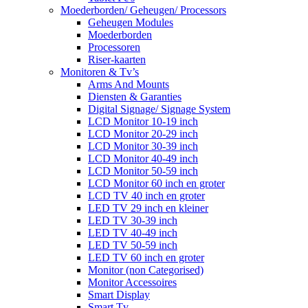
Moederborden/ Geheugen/ Processors
Geheugen Modules
Moederborden
Processoren
Riser-kaarten
Monitoren & Tv’s
Arms And Mounts
Diensten & Garanties
Digital Signage/ Signage System
LCD Monitor 10-19 inch
LCD Monitor 20-29 inch
LCD Monitor 30-39 inch
LCD Monitor 40-49 inch
LCD Monitor 50-59 inch
LCD Monitor 60 inch en groter
LCD TV 40 inch en groter
LED TV 29 inch en kleiner
LED TV 30-39 inch
LED TV 40-49 inch
LED TV 50-59 inch
LED TV 60 inch en groter
Monitor (non Categorised)
Monitor Accessoires
Smart Display
Smart Tv