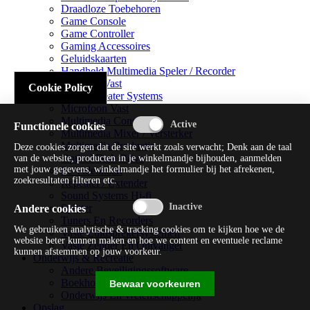
Draadloze Toebehoren
Game Console
Game Controller
Gaming Accessoires
Geluidskaarten
Handheld Multimedia Speler / Recorder
Headsets Vast
Cookie Policy
Home Theater Systems
Microfoon Vast
Multimedia Consoles
Functionele cookies
Multimedia Mixer / Versterker
Multimedia Productie
Deze cookies zorgen dat de site werkt zoals verwacht; Denk aan de taal
Optical Disk Drive
van de website, producten in je winkelmandje bijhouden, aanmelden
met jouw gegevens, winkelmandje het formulier bij het afrekenen,
Pc Videokaart
zoekresultaten filteren etc.
Repeater / Extender
Sound Systems Hi-fi
Splitter
Andere cookies
Tuners En Recorders
We gebruiken analytische & tracking cookies om te kijken hoe we de
Vaste Luidsprekersystemen
website beter kunnen maken en hoe we content en eventuele reclame
Vaste Zender En Ontvanger
kunnen afstemmen op jouw voorkeur.
Onderwijs & Recreatie
Andere Beveiligingssoftware
Boekhouding / Financiën
Bewaar voorkeuren
Onderwijs En Wetenschappelijk
Opslag