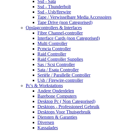
Ssd - Sata
Ssd - Thunderbolt
Ssd - Usb/firewire
Tape / Verwisselbare Media Accessoires
Tape Drive (non Categorised)
Opslagcontrollers & Interfaces
Fibre Channel-controller
Interface Cards (non Categorised)
Multi Controller
Pcmcia Controller
Raid Controller
Raid Controller Supplies
Sas / Scsi Controller
Sata / Esata Controller
Seriële / Parallelle Controller
Usb / Firewire-controller
Pc's & Workstations
Andere Onderdelen
Barebone Computers
Desktop Pc ( Non Categorised)
Desktops - Professioneel Gebruik
Desktops Voor Thuisgebruik
Diensten & Garanties
Diversen
Kassalades