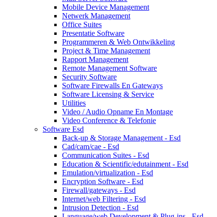
Mobile Device Management
Netwerk Management
Office Suites
Presentatie Software
Programmeren & Web Ontwikkeling
Project & Time Management
Rapport Management
Remote Management Software
Security Software
Software Firewalls En Gateways
Software Licensing & Service
Utilities
Video / Audio Opname En Montage
Video Conference & Telefonie
Software Esd
Back-up & Storage Management - Esd
Cad/cam/cae - Esd
Communication Suites - Esd
Education & Scientific/edutainment - Esd
Emulation/virtualization - Esd
Encryption Software - Esd
Firewall/gateways - Esd
Internet/web Filtering - Esd
Intrusion Detection - Esd
Language/web Development & Plug-ins - Esd