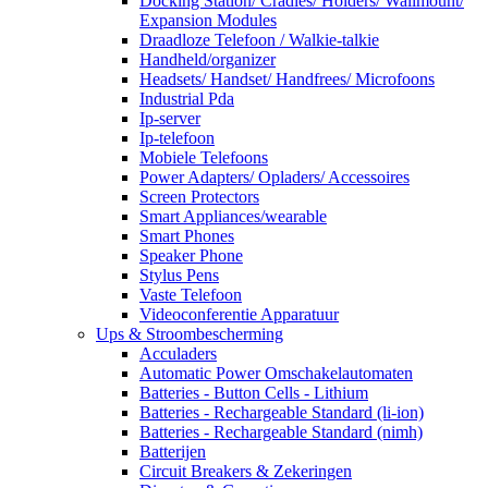
Docking Station/ Cradles/ Holders/ Wallmount/
Expansion Modules
Draadloze Telefoon / Walkie-talkie
Handheld/organizer
Headsets/ Handset/ Handfrees/ Microfoons
Industrial Pda
Ip-server
Ip-telefoon
Mobiele Telefoons
Power Adapters/ Opladers/ Accessoires
Screen Protectors
Smart Appliances/wearable
Smart Phones
Speaker Phone
Stylus Pens
Vaste Telefoon
Videoconferentie Apparatuur
Ups & Stroombescherming
Acculaders
Automatic Power Omschakelautomaten
Batteries - Button Cells - Lithium
Batteries - Rechargeable Standard (li-ion)
Batteries - Rechargeable Standard (nimh)
Batterijen
Circuit Breakers & Zekeringen