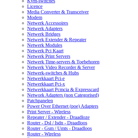
Kvm-switches
Licence
Media Converter & Transceiver
Modem
Netwerk Accessoires
Netwerk Adapters
Netwerk Bridges
Netwerk Extender & Repeater
Netwerk Modules
Netwerk Pci Kaart
Netwerk Print Servers
Netwerk Time-servers & Toebehoren
Netwerk Video Recorder & Server
Netwerk-switches & Hubs
Netwerkkaart Pci-e
Netwerkkaart Pci-x
Netwerkkaart Pcmcia & Expresscard
Network Adapters (non Categorised)
Patchpanelen
Power Over Ethernet (poe) Adapters
Print Server - Wireless
Repeater / Extender - Draadloze
Router - Dsl / Isdn - Draadloos
Router - Gsm / Umts - Draadloos
Router - Wireless