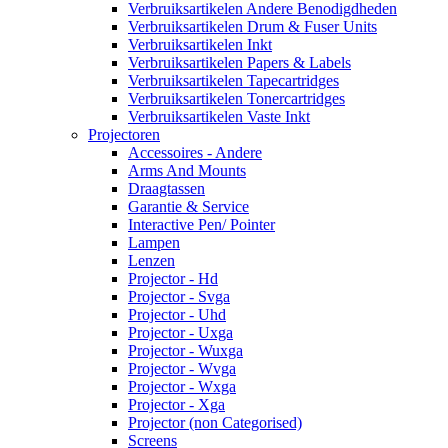
Verbruiksartikelen Andere Benodigdheden
Verbruiksartikelen Drum & Fuser Units
Verbruiksartikelen Inkt
Verbruiksartikelen Papers & Labels
Verbruiksartikelen Tapecartridges
Verbruiksartikelen Tonercartridges
Verbruiksartikelen Vaste Inkt
Projectoren
Accessoires - Andere
Arms And Mounts
Draagtassen
Garantie & Service
Interactive Pen/ Pointer
Lampen
Lenzen
Projector - Hd
Projector - Svga
Projector - Uhd
Projector - Uxga
Projector - Wuxga
Projector - Wvga
Projector - Wxga
Projector - Xga
Projector (non Categorised)
Screens