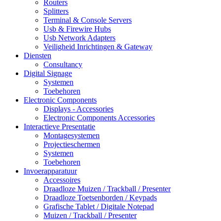
Routers
Splitters
Terminal & Console Servers
Usb & Firewire Hubs
Usb Network Adapters
Veiligheid Inrichtingen & Gateway
Diensten
Consultancy
Digital Signage
Systemen
Toebehoren
Electronic Components
Displays - Accessories
Electronic Components Accessories
Interactieve Presentatie
Montagesystemen
Projectieschermen
Systemen
Toebehoren
Invoerapparatuur
Accessoires
Draadloze Muizen / Trackball / Presenter
Draadloze Toetsenborden / Keypads
Grafische Tablet / Digitale Notepad
Muizen / Trackball / Presenter