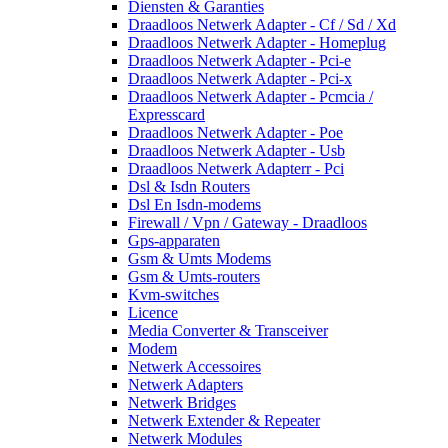
Diensten & Garanties
Draadloos Netwerk Adapter - Cf / Sd / Xd
Draadloos Netwerk Adapter - Homeplug
Draadloos Netwerk Adapter - Pci-e
Draadloos Netwerk Adapter - Pci-x
Draadloos Netwerk Adapter - Pcmcia /
Expresscard
Draadloos Netwerk Adapter - Poe
Draadloos Netwerk Adapter - Usb
Draadloos Netwerk Adapterr - Pci
Dsl & Isdn Routers
Dsl En Isdn-modems
Firewall / Vpn / Gateway - Draadloos
Gps-apparaten
Gsm & Umts Modems
Gsm & Umts-routers
Kvm-switches
Licence
Media Converter & Transceiver
Modem
Netwerk Accessoires
Netwerk Adapters
Netwerk Bridges
Netwerk Extender & Repeater
Netwerk Modules