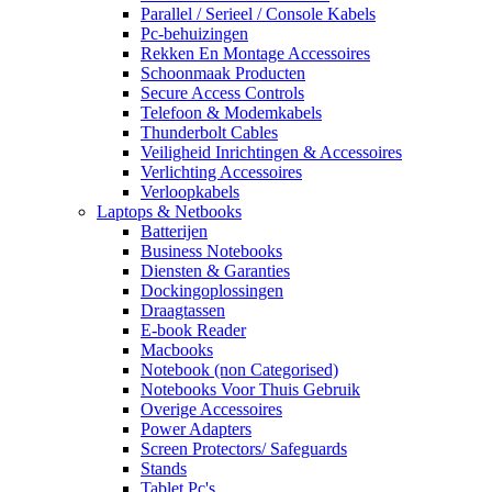
Parallel / Serieel / Console Kabels
Pc-behuizingen
Rekken En Montage Accessoires
Schoonmaak Producten
Secure Access Controls
Telefoon & Modemkabels
Thunderbolt Cables
Veiligheid Inrichtingen & Accessoires
Verlichting Accessoires
Verloopkabels
Laptops & Netbooks
Batterijen
Business Notebooks
Diensten & Garanties
Dockingoplossingen
Draagtassen
E-book Reader
Macbooks
Notebook (non Categorised)
Notebooks Voor Thuis Gebruik
Overige Accessoires
Power Adapters
Screen Protectors/ Safeguards
Stands
Tablet Pc's