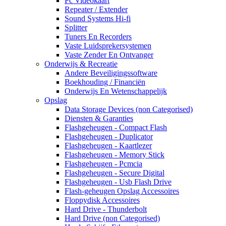
Pc Videokaart
Repeater / Extender
Sound Systems Hi-fi
Splitter
Tuners En Recorders
Vaste Luidsprekersystemen
Vaste Zender En Ontvanger
Onderwijs & Recreatie
Andere Beveiligingssoftware
Boekhouding / Financiën
Onderwijs En Wetenschappelijk
Opslag
Data Storage Devices (non Categorised)
Diensten & Garanties
Flashgeheugen - Compact Flash
Flashgeheugen - Duplicator
Flashgeheugen - Kaartlezer
Flashgeheugen - Memory Stick
Flashgeheugen - Pcmcia
Flashgeheugen - Secure Digital
Flashgeheugen - Usb Flash Drive
Flash-geheugen Opslag Accessoires
Floppydisk Accessoires
Hard Drive - Thunderbolt
Hard Drive (non Categorised)