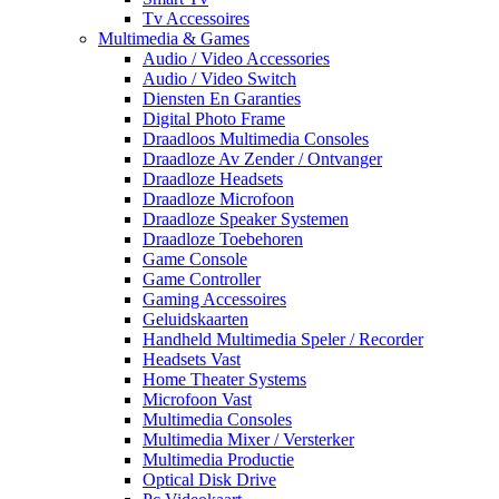
Tv Accessoires
Multimedia & Games
Audio / Video Accessories
Audio / Video Switch
Diensten En Garanties
Digital Photo Frame
Draadloos Multimedia Consoles
Draadloze Av Zender / Ontvanger
Draadloze Headsets
Draadloze Microfoon
Draadloze Speaker Systemen
Draadloze Toebehoren
Game Console
Game Controller
Gaming Accessoires
Geluidskaarten
Handheld Multimedia Speler / Recorder
Headsets Vast
Home Theater Systems
Microfoon Vast
Multimedia Consoles
Multimedia Mixer / Versterker
Multimedia Productie
Optical Disk Drive