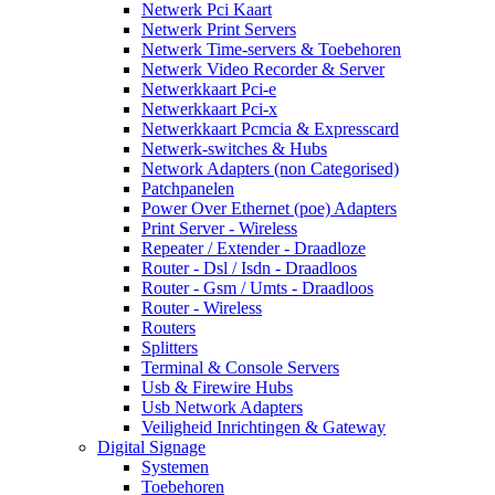
Netwerk Pci Kaart
Netwerk Print Servers
Netwerk Time-servers & Toebehoren
Netwerk Video Recorder & Server
Netwerkkaart Pci-e
Netwerkkaart Pci-x
Netwerkkaart Pcmcia & Expresscard
Netwerk-switches & Hubs
Network Adapters (non Categorised)
Patchpanelen
Power Over Ethernet (poe) Adapters
Print Server - Wireless
Repeater / Extender - Draadloze
Router - Dsl / Isdn - Draadloos
Router - Gsm / Umts - Draadloos
Router - Wireless
Routers
Splitters
Terminal & Console Servers
Usb & Firewire Hubs
Usb Network Adapters
Veiligheid Inrichtingen & Gateway
Digital Signage
Systemen
Toebehoren