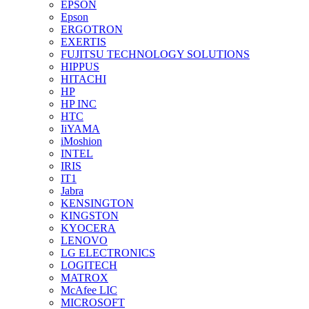
EPSON
Epson
ERGOTRON
EXERTIS
FUJITSU TECHNOLOGY SOLUTIONS
HIPPUS
HITACHI
HP
HP INC
HTC
IiYAMA
iMoshion
INTEL
IRIS
IT1
Jabra
KENSINGTON
KINGSTON
KYOCERA
LENOVO
LG ELECTRONICS
LOGITECH
MATROX
McAfee LIC
MICROSOFT