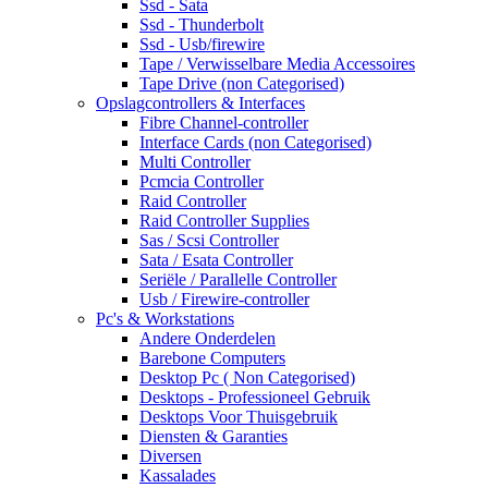
Ssd - Sata
Ssd - Thunderbolt
Ssd - Usb/firewire
Tape / Verwisselbare Media Accessoires
Tape Drive (non Categorised)
Opslagcontrollers & Interfaces
Fibre Channel-controller
Interface Cards (non Categorised)
Multi Controller
Pcmcia Controller
Raid Controller
Raid Controller Supplies
Sas / Scsi Controller
Sata / Esata Controller
Seriële / Parallelle Controller
Usb / Firewire-controller
Pc's & Workstations
Andere Onderdelen
Barebone Computers
Desktop Pc ( Non Categorised)
Desktops - Professioneel Gebruik
Desktops Voor Thuisgebruik
Diensten & Garanties
Diversen
Kassalades