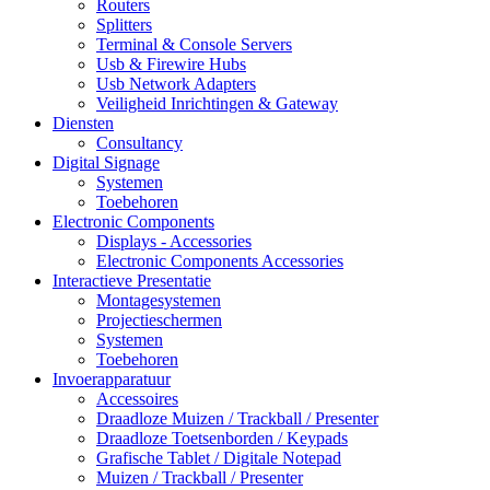
Routers
Splitters
Terminal & Console Servers
Usb & Firewire Hubs
Usb Network Adapters
Veiligheid Inrichtingen & Gateway
Diensten
Consultancy
Digital Signage
Systemen
Toebehoren
Electronic Components
Displays - Accessories
Electronic Components Accessories
Interactieve Presentatie
Montagesystemen
Projectieschermen
Systemen
Toebehoren
Invoerapparatuur
Accessoires
Draadloze Muizen / Trackball / Presenter
Draadloze Toetsenborden / Keypads
Grafische Tablet / Digitale Notepad
Muizen / Trackball / Presenter