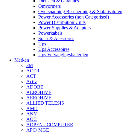
Diensten & Garanties
Omvormers
Overspanning Bescherming & Stabilisatoren
Power Accessories (non Categorised)
Power Distribution Units
Power Supplies & Adapters
Powerkabels
Solar & Acessories
Ups
Ups Accessoires
Ups Vervangingsbatterijen
Merken
3M
ACER
ACT
Activ
ADOBE
AEROHIVE
AEROHIVE
ALLIED TELESIS
AMD
ANY
AOC
AOPEN - COMPUTER
APC/ MGE