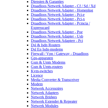
Diensten & Garanties
Draadloos Netwerk Adapter - Cf / Sd / Xd
Draadloos Netwerk Adapter - Homeplug
Draadloos Netwerk Adapter - Pci-e
Draadloos Netwerk Adapter - Pci-x
Draadloos Netwerk Adapter - Pcmcia /
Expresscard
Draadloos Netwerk Adapter - Poe
Draadloos Netwerk Adapter - Usb
Draadloos Netwerk Adapterr - Pci
Dsl & Isdn Routers
Dsl En Isdn-modems
Firewall / Vpn / Gateway - Draadloos
Gps-apparaten
Gsm & Umts Modems
Gsm & Umts-routers
Kvm-switches
Licence
Media Converter & Transceiver
Modem
Netwerk Accessoires
Netwerk Adapters
Netwerk Bridges
Netwerk Extender & Repeater
Netwerk Modules