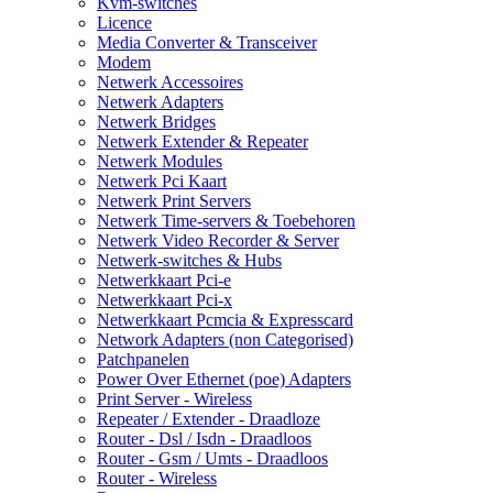
Kvm-switches
Licence
Media Converter & Transceiver
Modem
Netwerk Accessoires
Netwerk Adapters
Netwerk Bridges
Netwerk Extender & Repeater
Netwerk Modules
Netwerk Pci Kaart
Netwerk Print Servers
Netwerk Time-servers & Toebehoren
Netwerk Video Recorder & Server
Netwerk-switches & Hubs
Netwerkkaart Pci-e
Netwerkkaart Pci-x
Netwerkkaart Pcmcia & Expresscard
Network Adapters (non Categorised)
Patchpanelen
Power Over Ethernet (poe) Adapters
Print Server - Wireless
Repeater / Extender - Draadloze
Router - Dsl / Isdn - Draadloos
Router - Gsm / Umts - Draadloos
Router - Wireless