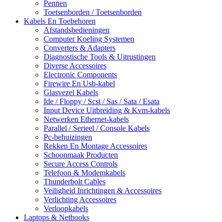
Pennen
Toetsenborden / Toetsenborden
Kabels En Toebehoren
Afstandsbedieningen
Computer Koeling Systemen
Converters & Adapters
Diagnostische Tools & Uitrustingen
Diverse Accessoires
Electronic Components
Firewire En Usb-kabel
Glasvezel Kabels
Ide / Floppy / Scsi / Sas / Sata / Esata
Input Device Uitbreiding & Kvm-kabels
Netwerken Ethernet-kabels
Parallel / Serieel / Console Kabels
Pc-behuizingen
Rekken En Montage Accessoires
Schoonmaak Producten
Secure Access Controls
Telefoon & Modemkabels
Thunderbolt Cables
Veiligheid Inrichtingen & Accessoires
Verlichting Accessoires
Verloopkabels
Laptops & Netbooks