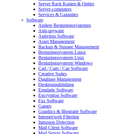
Server Rack Kasten & Opties
Server-computers
Services & Garanties
Software
Andere Besturingssystemen
Anti-spyware
Antivirus Software
Asset Management
Backup & Storage Management
Besturingssysteem Linux
Besturingssysteem Unix
Besturingssysteem Windows
Cad / Cam / Cae Software
Creative Suites
Database Management
Desktoppublishing
Emulatie Software
Encryption Software
Fax Software
Games
Graphics & Illustratie Software
Internet/web Filtering
Intrusion Detection
Mail Client Software
Mail Server Software