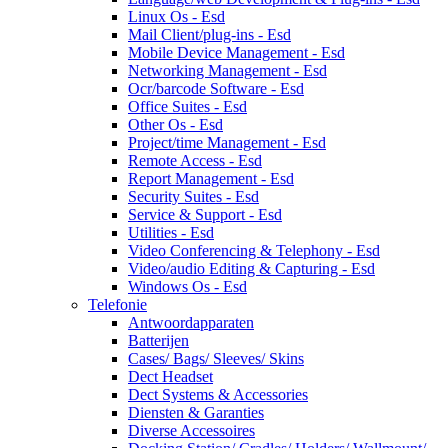
Linux Os - Esd
Mail Client/plug-ins - Esd
Mobile Device Management - Esd
Networking Management - Esd
Ocr/barcode Software - Esd
Office Suites - Esd
Other Os - Esd
Project/time Management - Esd
Remote Access - Esd
Report Management - Esd
Security Suites - Esd
Service & Support - Esd
Utilities - Esd
Video Conferencing & Telephony - Esd
Video/audio Editing & Capturing - Esd
Windows Os - Esd
Telefonie
Antwoordapparaten
Batterijen
Cases/ Bags/ Sleeves/ Skins
Dect Headset
Dect Systems & Accessories
Diensten & Garanties
Diverse Accessoires