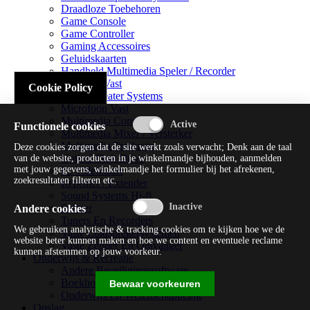
Draadloze Toebehoren
Game Console
Game Controller
Gaming Accessoires
Geluidskaarten
Handheld Multimedia Speler / Recorder
Headsets Vast
Cookie Policy
Home Theater Systems
Microfoon Vast
Multimedia Consoles
Functionele cookies
Multimedia Mixer / Versterker
Multimedia Productie
Deze cookies zorgen dat de site werkt zoals verwacht; Denk aan de taal
Optical Disk Drive
van de website, producten in je winkelmandje bijhouden, aanmelden
met jouw gegevens, winkelmandje het formulier bij het afrekenen,
Pc Videokaart
zoekresultaten filteren etc.
Repeater / Extender
Sound Systems Hi-fi
Splitter
Andere cookies
Tuners En Recorders
We gebruiken analytische & tracking cookies om te kijken hoe we de
Vaste Luidsprekersystemen
website beter kunnen maken en hoe we content en eventuele reclame
Vaste Zender En Ontvanger
kunnen afstemmen op jouw voorkeur.
Onderwijs & Recreatie
Andere Beveiligingssoftware
Boekhouding / Financiën
Bewaar voorkeuren
Onderwijs En Wetenschappelijk
Opslag