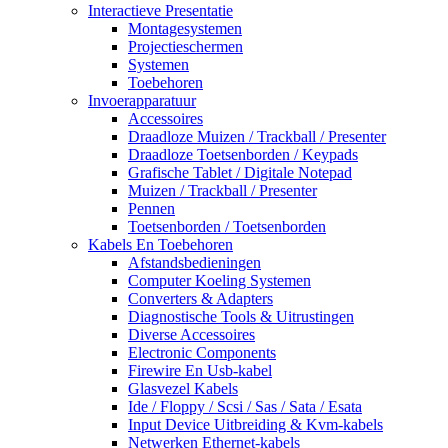
Interactieve Presentatie
Montagesystemen
Projectieschermen
Systemen
Toebehoren
Invoerapparatuur
Accessoires
Draadloze Muizen / Trackball / Presenter
Draadloze Toetsenborden / Keypads
Grafische Tablet / Digitale Notepad
Muizen / Trackball / Presenter
Pennen
Toetsenborden / Toetsenborden
Kabels En Toebehoren
Afstandsbedieningen
Computer Koeling Systemen
Converters & Adapters
Diagnostische Tools & Uitrustingen
Diverse Accessoires
Electronic Components
Firewire En Usb-kabel
Glasvezel Kabels
Ide / Floppy / Scsi / Sas / Sata / Esata
Input Device Uitbreiding & Kvm-kabels
Netwerken Ethernet-kabels