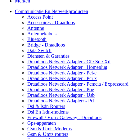
Merken
Communicatie En Netwerkproducten
Access Point
Accessoires - Draadloos
Antenne
Antennekabels
Bluetooth
Bridge - Draadloos
Data Switch
Diensten & Garanties
Draadloos Netwerk Adapter - Cf / Sd / Xd
Draadloos Netwerk Adapter - Homeplug
Draadloos Netwerk Adapter - Pci-e
Draadloos Netwerk Adapter - Pci-x
Draadloos Netwerk Adapter - Pcmcia / Expresscard
Draadloos Netwerk Adapter - Poe
Draadloos Netwerk Adapter - Usb
Draadloos Netwerk Adapterr - Pci
Dsl & Isdn Routers
Dsl En Isdn-modems
Firewall / Vpn / Gateway - Draadloos
Gps-apparaten
Gsm & Umts Modems
Gsm & Umts-routers