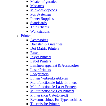
Maatconfiguraties
Mac-pc's
Mini-desktop-pc's
Pos Systemen
Power Supplies
Standaards
Thin Clients
Workstations
Printers
Accessoires
Diensten & Garanties
Dot Matrix Printers
Faxen
Inkjet Printers
Label Printers
Lamineerapparaat & Accessoires
Laser Printers
Led-printers
Linten Verbruiksartikelen
Multifunctionele Inkjet Printers
Multifunctionele Laser Printers
Multifunctionele Led Printers
Printer (non Categorised)
Rekenmachines En Typemachines
Thermische Printers