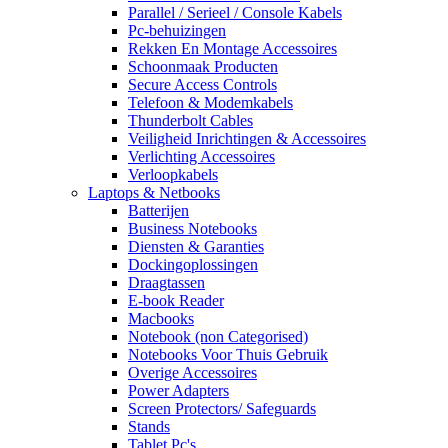
Parallel / Serieel / Console Kabels
Pc-behuizingen
Rekken En Montage Accessoires
Schoonmaak Producten
Secure Access Controls
Telefoon & Modemkabels
Thunderbolt Cables
Veiligheid Inrichtingen & Accessoires
Verlichting Accessoires
Verloopkabels
Laptops & Netbooks
Batterijen
Business Notebooks
Diensten & Garanties
Dockingoplossingen
Draagtassen
E-book Reader
Macbooks
Notebook (non Categorised)
Notebooks Voor Thuis Gebruik
Overige Accessoires
Power Adapters
Screen Protectors/ Safeguards
Stands
Tablet Pc's