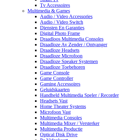
Tv Accessoires
Multimedia & Games
Audio / Video Accessories
Audio / Video Switch
Diensten En Garanties
Digital Photo Frame
Draadloos Multimedia Consoles
Draadloze Av Zender / Ontvanger
Draadloze Headsets
Draadloze Microfoon
Draadloze Speaker Systemen
Draadloze Toebehoren
Game Console
Game Controller
Gaming Accessoires
Geluidskaarten
Handheld Multimedia Speler / Recorder
Headsets Vast
Home Theater Systems
Microfoon Vast
Multimedia Consoles
Multimedia Mixer / Versterker
Multimedia Productie
Optical Disk Drive