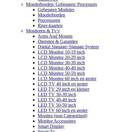
Moederborden/ Geheugen/ Processors
Geheugen Modules
Moederborden
Processoren
Riser-kaarten
Monitoren & Tv’s
Arms And Mounts
Diensten & Garanties
Digital Signage/ Signage System
LCD Monitor 10-19 inch
LCD Monitor 20-29 inch
LCD Monitor 30-39 inch
LCD Monitor 40-49 inch
LCD Monitor 50-59 inch
LCD Monitor 60 inch en groter
LCD TV 40 inch en groter
LED TV 29 inch en kleiner
LED TV 30-39 inch
LED TV 40-49 inch
LED TV 50-59 inch
LED TV 60 inch en groter
Monitor (non Categorised)
Monitor Accessoires
Smart Display
Smart Tv