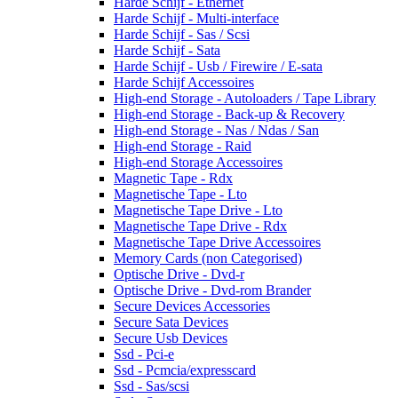
Harde Schijf - Ethernet
Harde Schijf - Multi-interface
Harde Schijf - Sas / Scsi
Harde Schijf - Sata
Harde Schijf - Usb / Firewire / E-sata
Harde Schijf Accessoires
High-end Storage - Autoloaders / Tape Library
High-end Storage - Back-up & Recovery
High-end Storage - Nas / Ndas / San
High-end Storage - Raid
High-end Storage Accessoires
Magnetic Tape - Rdx
Magnetische Tape - Lto
Magnetische Tape Drive - Lto
Magnetische Tape Drive - Rdx
Magnetische Tape Drive Accessoires
Memory Cards (non Categorised)
Optische Drive - Dvd-r
Optische Drive - Dvd-rom Brander
Secure Devices Accessories
Secure Sata Devices
Secure Usb Devices
Ssd - Pci-e
Ssd - Pcmcia/expresscard
Ssd - Sas/scsi