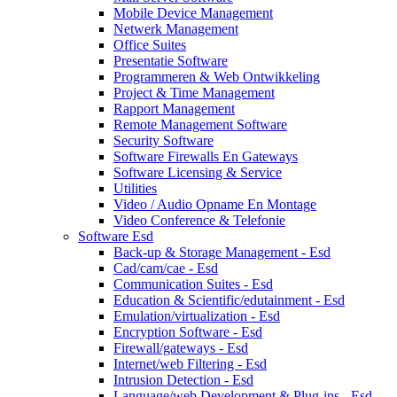
Mobile Device Management
Netwerk Management
Office Suites
Presentatie Software
Programmeren & Web Ontwikkeling
Project & Time Management
Rapport Management
Remote Management Software
Security Software
Software Firewalls En Gateways
Software Licensing & Service
Utilities
Video / Audio Opname En Montage
Video Conference & Telefonie
Software Esd
Back-up & Storage Management - Esd
Cad/cam/cae - Esd
Communication Suites - Esd
Education & Scientific/edutainment - Esd
Emulation/virtualization - Esd
Encryption Software - Esd
Firewall/gateways - Esd
Internet/web Filtering - Esd
Intrusion Detection - Esd
Language/web Development & Plug-ins - Esd