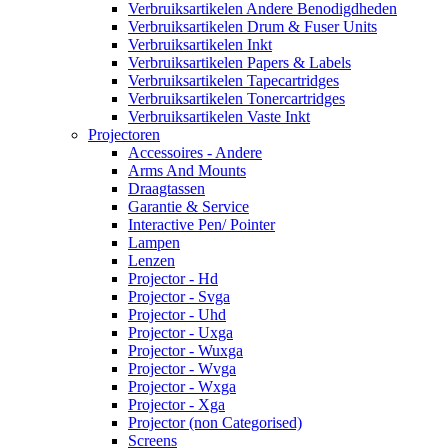
Verbruiksartikelen Andere Benodigdheden
Verbruiksartikelen Drum & Fuser Units
Verbruiksartikelen Inkt
Verbruiksartikelen Papers & Labels
Verbruiksartikelen Tapecartridges
Verbruiksartikelen Tonercartridges
Verbruiksartikelen Vaste Inkt
Projectoren
Accessoires - Andere
Arms And Mounts
Draagtassen
Garantie & Service
Interactive Pen/ Pointer
Lampen
Lenzen
Projector - Hd
Projector - Svga
Projector - Uhd
Projector - Uxga
Projector - Wuxga
Projector - Wvga
Projector - Wxga
Projector - Xga
Projector (non Categorised)
Screens