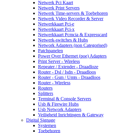
Netwerk Pci Kaart
Netwerk Print Servers
Netwerk Time-servers & Toebehoren
Netwerk Video Recorder & Server
Netwerkkaart Pci-e
Netwerkkaart Pci-x
Netwerkkaart Pcmcia & Expresscard
Netwerk-switches & Hubs
Network Adapters (non Categorised)
Patchpanelen
Power Over Ethernet (poe) Adapters
Print Server - Wireless
Repeater / Extender - Draadloze
Router - Dsl / Isdn - Draadloos
Router - Gsm / Umts - Draadloos
Router - Wireless
Routers
Splitters
Terminal & Console Servers
Usb & Firewire Hubs
Usb Network Adapters
Veiligheid Inrichtingen & Gateway
Digital Signage
Systemen
Toebehoren