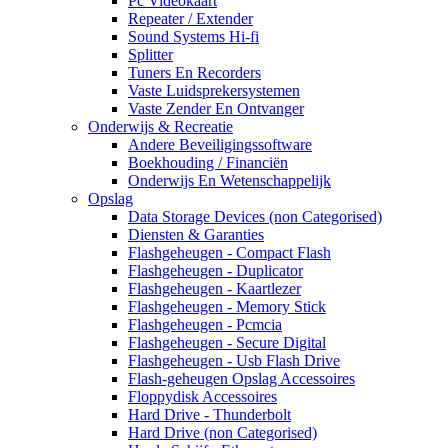
Pc Videokaart
Repeater / Extender
Sound Systems Hi-fi
Splitter
Tuners En Recorders
Vaste Luidsprekersystemen
Vaste Zender En Ontvanger
Onderwijs & Recreatie
Andere Beveiligingssoftware
Boekhouding / Financiën
Onderwijs En Wetenschappelijk
Opslag
Data Storage Devices (non Categorised)
Diensten & Garanties
Flashgeheugen - Compact Flash
Flashgeheugen - Duplicator
Flashgeheugen - Kaartlezer
Flashgeheugen - Memory Stick
Flashgeheugen - Pcmcia
Flashgeheugen - Secure Digital
Flashgeheugen - Usb Flash Drive
Flash-geheugen Opslag Accessoires
Floppydisk Accessoires
Hard Drive - Thunderbolt
Hard Drive (non Categorised)