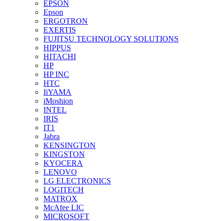
EPSON
Epson
ERGOTRON
EXERTIS
FUJITSU TECHNOLOGY SOLUTIONS
HIPPUS
HITACHI
HP
HP INC
HTC
IiYAMA
iMoshion
INTEL
IRIS
IT1
Jabra
KENSINGTON
KINGSTON
KYOCERA
LENOVO
LG ELECTRONICS
LOGITECH
MATROX
McAfee LIC
MICROSOFT