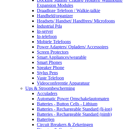
Docking Station/ Cradles/ Holders/ Wallmount/
Expansion Modules
Draadloze Telefoon / Walkie-talkie
Handheld/organizer
Headsets/ Handset/ Handfrees/ Microfoons
Industrial Pda
Ip-server
Ip-telefoon
Mobiele Telefoons
Power Adapters/ Opladers/ Accessoires
Screen Protectors
Smart Appliances/wearable
Smart Phones
Speaker Phone
Stylus Pens
Vaste Telefoon
Videoconferentie Apparatuur
Ups & Stroombescherming
Acculaders
Automatic Power Omschakelautomaten
Batteries - Button Cells - Lithium
Batteries - Rechargeable Standard (li-ion)
Batteries - Rechargeable Standard (nimh)
Batterijen
Circuit Breakers & Zekeringen